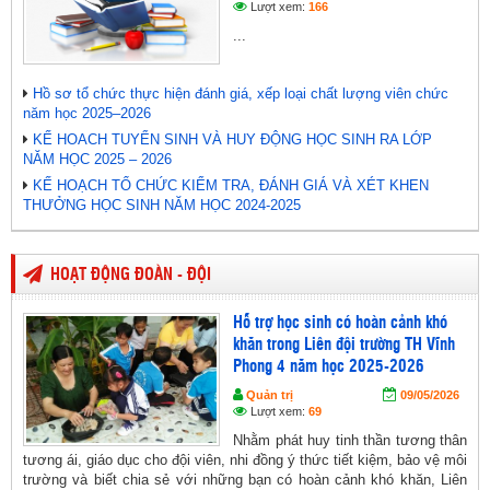
Lượt xem:
166
...
Hồ sơ tổ chức thực hiện đánh giá, xếp loại chất lượng viên chức
năm học 2025–2026
KẾ HOACH TUYỂN SINH VÀ HUY ĐỘNG HỌC SINH RA LỚP
NĂM HỌC 2025 – 2026
KẾ HOẠCH TỔ CHỨC KIỂM TRA, ĐÁNH GIÁ VÀ XÉT KHEN
THƯỞNG HỌC SINH NĂM HỌC 2024-2025
HOẠT ĐỘNG ĐOÀN - ĐỘI
Hỗ trợ học sinh có hoàn cảnh khó
khăn trong Liên đội trường TH Vĩnh
Phong 4 năm học 2025-2026
Quản trị
09/05/2026
Lượt xem:
69
Nhằm phát huy tinh thần tương thân
tương ái, giáo dục cho đội viên, nhi đồng ý thức tiết kiệm, bảo vệ môi
trường và biết chia sẻ với những bạn có hoàn cảnh khó khăn, Liên