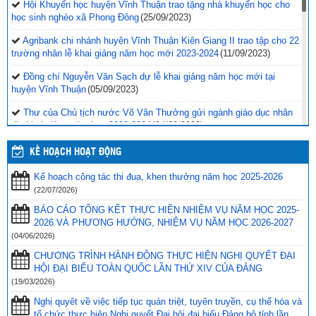
Hội Khuyến học huyện Vĩnh Thuận trao tặng nhà khuyến học cho
học sinh nghèo xã Phong Đông
(25/09/2023)
Agribank chi nhánh huyện Vĩnh Thuận Kiên Giang II trao tập cho 22
trường nhân lễ khai giảng năm học mới 2023-2024
(11/09/2023)
Đồng chí Nguyễn Văn Sạch dự lễ khai giảng năm học mới tại
huyện Vĩnh Thuận
(05/09/2023)
Thư của Chủ tịch nước Võ Văn Thưởng gửi ngành giáo dục nhân
dịp khai giảng năm học 2023-2024
(04/09/2023)
Phối hợp với ngành giáo dục trên địa bàn huyện Vĩnh Thuận trong
KẾ HOẠCH HOẠT ĐỘNG
công tác thu hộ học phí
(30/08/2023)
Kế hoạch công tác thi đua, khen thưởng năm học 2025-2026
Vĩnh Thuận sẵn sàng cho năm học mới 2023-2024
(30/08/2023)
(22/07/2026)
Tổng kết năm học 2022-2023 và triển khai phương hướng, nhiệm
BÁO CÁO TỔNG KẾT THỰC HIỆN NHIỆM VỤ NĂM HỌC 2025-
vụ trọng tâm năm học 2023-2024
(30/08/2023)
2026 VÀ PHƯƠNG HƯỚNG, NHIỆM VỤ NĂM HỌC 2026-2027
(04/06/2026)
Trao 20 suất quà cho học sinh có hoàn cảnh khó khăn trước thềm
CHƯƠNG TRÌNH HÀNH ĐỘNG THỰC HIỆN NGHỊ QUYẾT ĐẠI
năm học mới
(25/08/2023)
HỘI ĐẠI BIỂU TOÀN QUỐC LẦN THỨ XIV CỦA ĐẢNG
Toà án nhân dân tỉnh Kiên Giang tặng Quỹ khuyến học huyện Vĩnh
(19/03/2026)
Thuận trước thềm năm học 2023-2024
(15/08/2023)
Nghị quyêt về việc tiếp tục quán triệt, tuyên truyền, cụ thể hóa và
tổ chức thực hiện Nghị quyết Đại hội đại biểu Đảng bộ tỉnh lần
Đẩy nhanh tiến độ thi công “Công trình xây nhà khuyến học năm