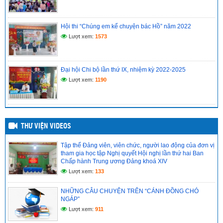
Hồ sơ đánh giá chuẩn nghề nghiệp giáo viên năm học
2025–2026
(12/05/2026)
Hội thi “Chúng em kể chuyện bác Hồ” năm 2022
Lượt xem:
1573
Đại hội Chi bộ lần thứ IX, nhiệm kỳ 2022-2025
Lượt xem:
1190
THƯ VIỆN VIDEOS
Tập thể Đảng viên, viên chức, người lao động của đơn vị
tham gia học tập Nghị quyết Hội nghị lần thứ hai Ban
Chấp hành Trung ương Đảng khoá XIV
Lượt xem:
133
NHỮNG CÂU CHUYỆN TRÊN “CÁNH ĐỒNG CHÓ
NGÁP”
Lượt xem:
911