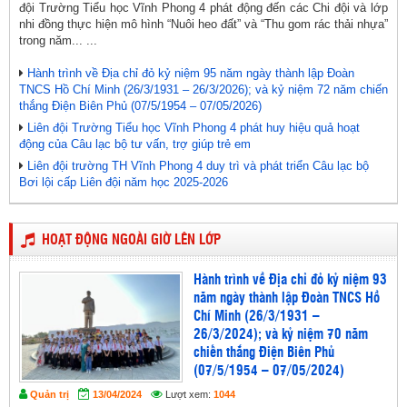
đội Trường Tiểu học Vĩnh Phong 4 phát động đến các Chi đội và lớp
nhi đồng thực hiện mô hình “Nuôi heo đất” và “Thu gom rác thải nhựa”
trong năm... ...
Hành trình về Địa chỉ đỏ kỷ niệm 95 năm ngày thành lập Đoàn
TNCS Hồ Chí Minh (26/3/1931 – 26/3/2026); và kỷ niệm 72 năm chiến
thắng Điện Biên Phủ (07/5/1954 – 07/05/2026)
Liên đội Trường Tiểu học Vĩnh Phong 4 phát huy hiệu quả hoạt
động của Câu lạc bộ tư vấn, trợ giúp trẻ em
Liên đội trường TH Vĩnh Phong 4 duy trì và phát triển Câu lạc bộ
Bơi lội cấp Liên đội năm học 2025-2026
HOẠT ĐỘNG NGOÀI GIỜ LÊN LỚP
Hành trình về Địa chỉ đỏ kỷ niệm 93
năm ngày thành lập Đoàn TNCS Hồ
Chí Minh (26/3/1931 –
26/3/2024); và kỷ niệm 70 năm
chiến thắng Điện Biên Phủ
(07/5/1954 – 07/05/2024)
Quản trị
13/04/2024
Lượt xem:
1044