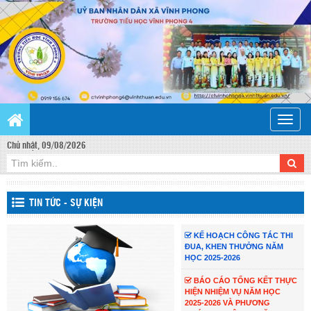
Toggle
naviga
Chủ nhật, 09/08/2026
TIN TỨC - SỰ KIỆN
KẾ HOẠCH CÔNG TÁC THI
ĐUA, KHEN THƯỞNG NĂM
HỌC 2025-2026
BÁO CÁO TỔNG KẾT THỰC
HIỆN NHIỆM VỤ NĂM HỌC
2025-2026 VÀ PHƯƠNG