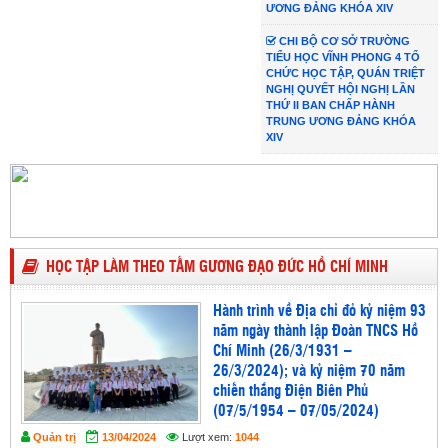
ƯƠNG ĐẢNG KHÓA XIV
CHI BỘ CƠ SỞ TRƯỜNG
TIỂU HỌC VĨNH PHONG 4 TỔ
CHỨC HỌC TẬP, QUÁN TRIỆT
NGHỊ QUYẾT HỘI NGHỊ LẦN
THỨ II BAN CHẤP HÀNH
TRUNG ƯƠNG ĐẢNG KHÓA
XIV
HỌC TẬP LÀM THEO TẤM GƯƠNG ĐẠO ĐỨC HỒ CHÍ MINH
Hành trình về Địa chỉ đỏ kỷ niệm 93
năm ngày thành lập Đoàn TNCS Hồ
Chí Minh (26/3/1931 –
26/3/2024); và kỷ niệm 70 năm
chiến thắng Điện Biên Phủ
(07/5/1954 – 07/05/2024)
Quản trị
13/04/2024
Lượt xem:
1044