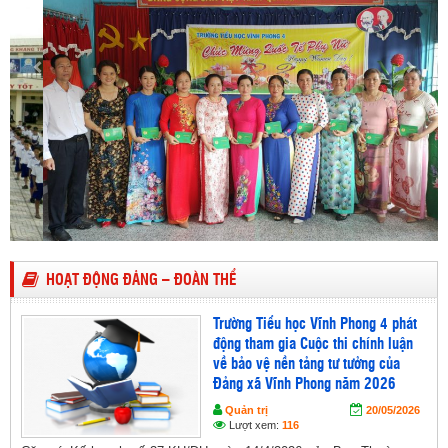
HOẠT ĐỘNG ĐẢNG – ĐOÀN THỂ
Trường Tiểu học Vĩnh Phong 4 phát
động tham gia Cuộc thi chính luận
về bảo vệ nền tảng tư tưởng của
Đảng xã Vĩnh Phong năm 2026
Quản trị
20/05/2026
Lượt xem:
116