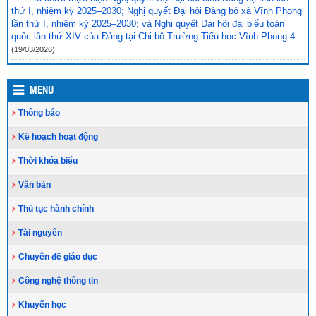
thứ I, nhiệm kỳ 2025–2030; Nghị quyết Đại hội Đảng bộ xã Vĩnh Phong
2023” tặng học sinh nghèo vượt khó học giỏi hiện chưa có nhà
lần thứ I, nhiệm kỳ 2025–2030; và Nghị quyết Đại hội đại biểu toàn
ở
(10/08/2023)
quốc lần thứ XIV của Đảng tại Chi bộ Trường Tiểu học Vĩnh Phong 4
(19/03/2026)
MENU
Thông báo
Kế hoạch hoạt động
Thời khóa biểu
Văn bản
Thủ tục hành chính
Tài nguyên
Chuyên đề giáo dục
Công nghệ thông tin
Khuyến học