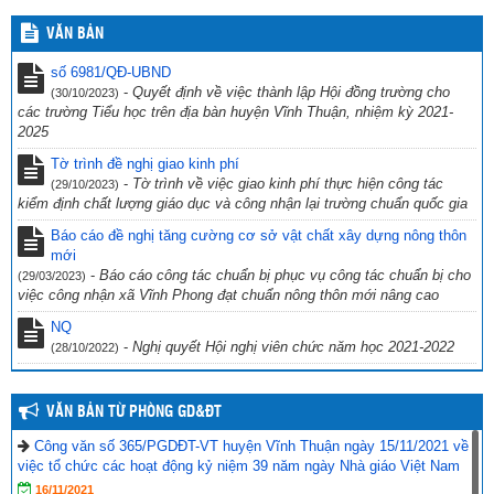
Hội thi tìm hiểu “Cuộc đời và sự nghiệp cách mạng cố Thủ tướng
Chính phủ Võ Văn Kiệt”
(31/10/2022)
VĂN BẢN
CV 1736/UBND-NC CỦA UBND TỈNH KIÊN GIANG NGÀY
số 6981/QĐ-UBND
23/9/2022 VỀ VIỆC THỰC HIỆN CÔNG TÁC PHÒNG, CHỐNG TỘI
-
Quyết định về việc thành lập Hội đồng trường cho
(30/10/2023)
PHẠM SỬ DỤNG CÔNG NGHỆ CAO.
(29/09/2022)
các trường Tiểu học trên địa bàn huyện Vĩnh Thuận, nhiệm kỳ 2021-
2025
CV số 2870/SGDĐT-VP, Kiên Giang ngày 26/9/2022 của Sở Giáo
dục & Đào tạo Kiên Giang về việc chủ động ứng phó với bão số 4
Tờ trình đề nghị giao kinh phí
năm 2022
(27/09/2022)
-
Tờ trình về việc giao kinh phí thực hiện công tác
(29/10/2023)
kiểm định chất lượng giáo dục và công nhận lại trường chuẩn quốc gia
Công văn số 234/PGDĐT, ngày 16 tháng 9 năm 2022 của phòng
Giáo dục và Đào tạo Vĩnh Thuận về việc hưởng ứng “Ngày toàn dân
Báo cáo đề nghị tăng cường cơ sở vật chất xây dựng nông thôn
phòng cháy và chữa cháy” năm 2022.
mới
(19/09/2022)
-
Báo cáo công tác chuẩn bị phục vụ công tác chuẩn bị cho
(29/03/2023)
việc công nhận xã Vĩnh Phong đạt chuẩn nông thôn mới nâng cao
NQ
-
Nghị quyết Hội nghị viên chức năm học 2021-2022
(28/10/2022)
VĂN BẢN TỪ PHÒNG GD&ĐT
Công văn số 365/PGDĐT-VT huyện Vĩnh Thuận ngày 15/11/2021 về
việc tổ chức các hoạt động kỷ niệm 39 năm ngày Nhà giáo Việt Nam
16/11/2021