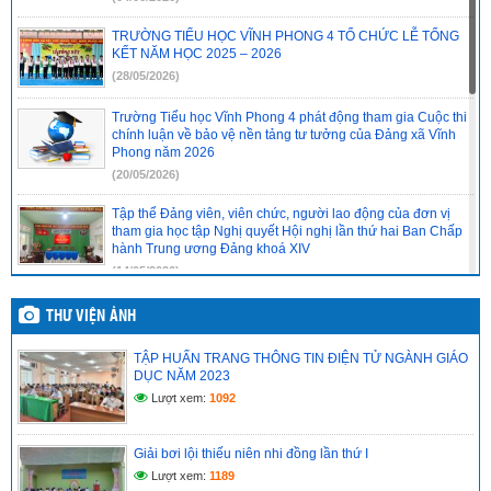
TRƯỜNG TIỂU HỌC VĨNH PHONG 4 TỔ CHỨC LỄ TỔNG
KẾT NĂM HỌC 2025 – 2026
(28/05/2026)
Trường Tiểu học Vĩnh Phong 4 phát động tham gia Cuộc thi
chính luận về bảo vệ nền tảng tư tưởng của Đảng xã Vĩnh
Phong năm 2026
(20/05/2026)
Tập thể Đảng viên, viên chức, người lao động của đơn vị
tham gia học tập Nghị quyết Hội nghị lần thứ hai Ban Chấp
hành Trung ương Đảng khoá XIV
(14/05/2026)
Chi bộ cơ sở trường Tiểu học Vĩnh Phong 4 báo cáo kết quả
THƯ VIỆN ẢNH
tổ chức học tập, quán triệt Nghị quyết Hội nghị lần thứ hai
Ban Chấp hành Trung ương Đảng khóa XIV
TẬP HUẤN TRANG THÔNG TIN ĐIỆN TỬ NGÀNH GIÁO
(14/05/2026)
DỤC NĂM 2023
Lượt xem:
1092
CHI BỘ CƠ SỞ TRƯỜNG TIỂU HỌC VĨNH PHONG 4 TỔ
CHỨC HỌC TẬP, QUÁN TRIỆT NGHỊ QUYẾT HỘI NGHỊ LẦN
THỨ II BAN CHẤP HÀNH TRUNG ƯƠNG ĐẢNG KHÓA XIV
Giải bơi lội thiếu niên nhi đồng lần thứ I
(14/05/2026)
Lượt xem:
1189