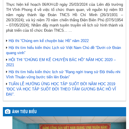
Thực hiện kế hoạch 06/KH-LĐ ngày 25/03/2024 của Liên đội trường
TH Vĩnh Phong 4 về việc tổ chức tham quan, về nguồn kỷ niệm 93
năm ngày thành lập Đoàn TNCS Hồ Chí Minh (26/3/1931 –
26/3/2024); và kỷ niệm 70 năm chiến thắng Điện Biên Phủ (07/5/1954
– 07/05/2024); Nhằm đẩy mạnh tuyên truyền về lịch sử hình thành và
phát triển của tổ chức Đoàn TNCS... ...
Hội thi “Chúng em kể chuyện bác Hồ” năm 2022
Hội thi tìm hiểu kiến thức Lịch sử Việt Nam Chủ đề “Dưới cờ Đoàn
quang vinh”
HỘI THI “CHÚNG EM KỂ CHUYỆN BÁC HỒ” NĂM HỌC 2020 –
2021
Hội thi tìm hiểu kiến thức lịch sử “Rạng ngời trang sử Đội thiếu nhi
Vĩnh Thuận vững bước tiến lên Đoàn”
TUẦN LỄ HƯỞNG ỨNG HỌC TẬP SUỐT ĐỜI NĂM HỌC 2019
“ĐỌC VÀ HỌC TẬP SUỐT ĐỜI THEO TẤM GƯƠNG BÁC HỒ VĨ
ĐẠI”.
ẢNH TIÊU BIỂU