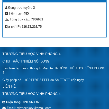
Đang trực tuyến:
3
Hôm nay:
485
Tổng truy cập:
7836681
Địa chỉ IP: 216.73.216.75
TRƯỜNG TIỂU HỌC VĨNH PHONG 4
CHỊU TRÁCH NHIỆM NỘI DUNG
Ban biên tập Trang thông tin điện tử TRƯỜNG TIỂU HỌC VĨNH PHONG
4
Giấy phép số .../GPTTĐT-STTTT do Sở TT&TT cấp ngày ....
LIÊN HỆ
TRƯỜNG TIỂU HỌC VĨNH PHONG 4
Điện thoại:
0917474369
Email:
viettechkey@gmail.com