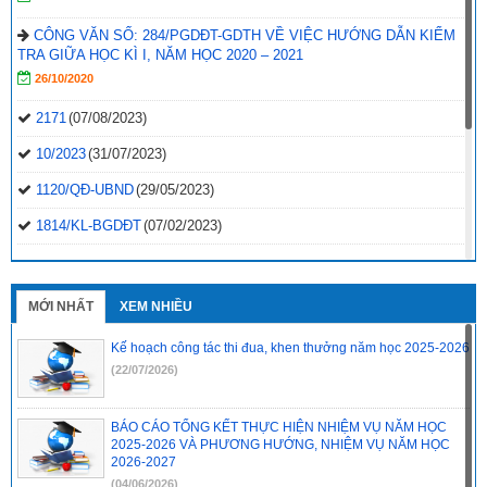
CÔNG VĂN SỐ: 284/PGDĐT-GDTH VỀ VIỆC HƯỚNG DẪN KIỂM
TRA GIỮA HỌC KÌ I, NĂM HỌC 2020 – 2021
26/10/2020
2171
(07/08/2023)
10/2023
(31/07/2023)
1120/QĐ-UBND
(29/05/2023)
1814/KL-BGDĐT
(07/02/2023)
2496-QD-UBND
(10/10/2022)
2495-QD-UBND
(10/10/2022)
MỚI NHẤT
XEM NHIỀU
2494-QD-UBND
(10/10/2022)
Kế hoạch công tác thi đua, khen thưởng năm học 2025-2026
888/TB-UBND
(31/08/2022)
(22/07/2026)
2397/QĐ-UBND
(26/08/2022)
BÁO CÁO TỔNG KẾT THỰC HIỆN NHIỆM VỤ NĂM HỌC
31/2022/NQ-HĐND
(16/08/2022)
2025-2026 VÀ PHƯƠNG HƯỚNG, NHIỆM VỤ NĂM HỌC
2026-2027
(04/06/2026)