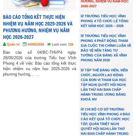
HƯỚNG, NHIỆM VỤ NĂM HỌC
2026-2027
TRƯỜNG TIỂU HỌC VĨNH
ỔNG KẾT THỰC HIỆN
TRƯỜNG TIỂU HỌC VĨNH PHONG 4
PHONG 4 TỔ CHỨC LỄ TỔNG
NĂM HỌC 2025-2026 VÀ
TỔ CHỨC LỄ TỔNG KẾT NĂM HỌC
KẾT NĂM HỌC 2025 – 2026
ỚNG, NHIỆM VỤ NĂM
2025 – 2026
TRƯỜNG TIỂU HỌC VĨNH
2027
Quản trị
28/05/2026
Lượt xem:
121
PHONG 4 PHÁT ĐỘNG THAM
04/06/2026
Lượt xem:
118
Sáng nay, ngày 28 tháng 05 năm 2026,
GIA CUỘC THI CHÍNH LUẬN VỀ
BẢO VỆ NỀN TẢNG TƯ
Trường Tiểu học Vĩnh Phong 4 long
số 04/BC-THVP4 ngày
TƯỞNG CỦA ĐẢNG XÃ VĨNH
trọng tổ chức Lễ tổng kết năm học 2025
của trường Tiểu học Vĩnh
PHONG NĂM 2026
– 2026 nhằm đánh giá... ...
việc Báo cáo tổng kết thực
 vụ năm học 2025-2026 và
TẬP THỂ ĐẢNG VIÊN, VIÊN
,... ...
CHỨC, NGƯỜI LAO ĐỘNG
CỦA ĐƠN VỊ THAM GIA HỌC
TẬP NGHỊ QUYẾT HỘI NGHỊ
LẦN THỨ HAI BAN CHẤP
HÀNH TRUNG ƯƠNG ĐẢNG
KHOÁ XIV
CHI BỘ CƠ SỞ TRƯỜNG
TIỂU HỌC VĨNH PHONG 4 BÁO
CÁO KẾT QUẢ TỔ CHỨC HỌC
TẬP, QUÁN TRIỆT NGHỊ
QUYẾT HỘI NGHỊ LẦN THỨ
HAI BAN CHẤP HÀNH TRUNG