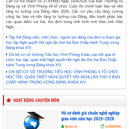
Căn cứ Kế hoạch số 37-KH/ĐU ngày 14/4/2026 của Ban Thường vụ
Đảng ủy xã Vĩnh Phong về tổ chức Cuộc thi chính luận bảo vệ nền
tảng tư tưởng của Đảng năm 2026; Căn cứ yêu cầu tăng cường
công tác bảo vệ nền tảng tư tưởng của Đảng, đấu tranh phản bác
các quan điểm sai trái, thù địch trong tình hình mới theo tinh thần
Nghị... ...
Tập thể Đảng viên, viên chức, người lao động của đơn vị tham gia
học tập Nghị quyết Hội nghị lần thứ hai Ban Chấp hành Trung ương
Đảng khoá XIV
Chi bộ cơ sở trường Tiểu học Vĩnh Phong 4 báo cáo kết quả tổ
chức học tập, quán triệt Nghị quyết Hội nghị lần thứ hai Ban Chấp
hành Trung ương Đảng khóa XIV
CHI BỘ CƠ SỞ TRƯỜNG TIỂU HỌC VĨNH PHONG 4 TỔ CHỨC
HỌC TẬP, QUÁN TRIỆT NGHỊ QUYẾT HỘI NGHỊ LẦN THỨ II BAN
CHẤP HÀNH TRUNG ƯƠNG ĐẢNG KHÓA XIV
HOẠT ĐỘNG CHUYÊN MÔN
Hồ sơ đánh giá chuẩn nghề nghiệp
giáo viên năm học 2025–2026
Quản trị
12/05/2026