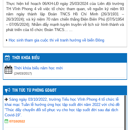
Thực hiện kế hoạch 06/KH-LĐ ngày 25/03/2024 của Liên đội trường
TH Vĩnh Phong 4 về việc tổ chức tham quan, về nguồn kỷ niệm 93
năm ngày thành lập Đoàn TNCS Hồ Chí Minh (26/3/1931 –
26/3/2024); và kỷ niệm 70 năm chiến thắng Điện Biên Phủ (07/5/1954
– 07/05/2024); Nhằm đẩy mạnh tuyên truyền về lịch sử hình thành và
phát triển của tổ chức Đoàn TNCS... ...
Học sinh tham gia cuộc thi vẽ tranh hướng về biển Đông
THỜI KHÓA BIỂU
Thời khóa biểu năm học mới
(24/03/2017)
TIN TỨC TỪ PHÒNG GD&ĐT
Sáng ngày 03/10/2022, trường Tiểu học Vĩnh Phong 4 tổ chức lễ
khai mạc Tuần lễ hưởng ứng học tập suốt đời năm 2022 với chủ đề
“Thúc đẩy chuyển đổi số phục vụ cho học tập suốt đời sau đại dịch
Covid-19”.
07/10/2022