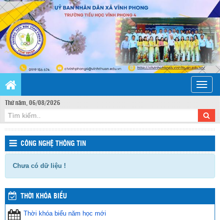
Toggle
naviga
Thứ năm, 06/08/2026
CÔNG NGHỆ THÔNG TIN
Chưa có dữ liệu !
THỜI KHÓA BIỂU
Thời khóa biểu năm học mới