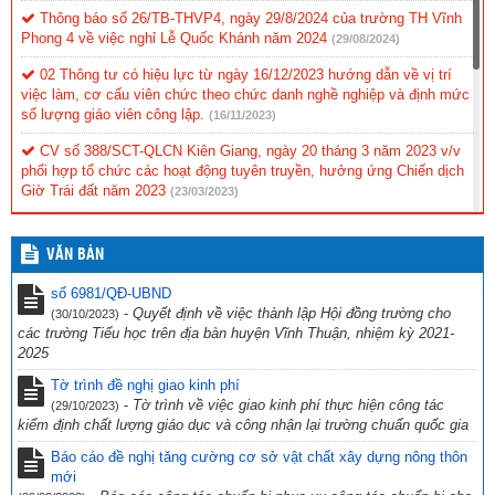
Thông báo số 26/TB-THVP4, ngày 29/8/2024 của trường TH Vĩnh
Phong 4 về việc nghỉ Lễ Quốc Khánh năm 2024
(29/08/2024)
02 Thông tư có hiệu lực từ ngày 16/12/2023 hướng dẫn về vị trí
việc làm, cơ cấu viên chức theo chức danh nghề nghiệp và định mức
số lượng giáo viên công lập.
(16/11/2023)
CV số 388/SCT-QLCN Kiên Giang, ngày 20 tháng 3 năm 2023 v/v
phối hợp tổ chức các hoạt động tuyên truyền, hưởng ứng Chiến dịch
Giờ Trái đất năm 2023
(23/03/2023)
Hội thi tìm hiểu “Cuộc đời và sự nghiệp cách mạng cố Thủ tướng
Chính phủ Võ Văn Kiệt”
(31/10/2022)
VĂN BẢN
CV 1736/UBND-NC CỦA UBND TỈNH KIÊN GIANG NGÀY
số 6981/QĐ-UBND
23/9/2022 VỀ VIỆC THỰC HIỆN CÔNG TÁC PHÒNG, CHỐNG TỘI
-
Quyết định về việc thành lập Hội đồng trường cho
(30/10/2023)
PHẠM SỬ DỤNG CÔNG NGHỆ CAO.
(29/09/2022)
các trường Tiểu học trên địa bàn huyện Vĩnh Thuận, nhiệm kỳ 2021-
2025
CV số 2870/SGDĐT-VP, Kiên Giang ngày 26/9/2022 của Sở Giáo
dục & Đào tạo Kiên Giang về việc chủ động ứng phó với bão số 4
Tờ trình đề nghị giao kinh phí
năm 2022
(27/09/2022)
-
Tờ trình về việc giao kinh phí thực hiện công tác
(29/10/2023)
kiểm định chất lượng giáo dục và công nhận lại trường chuẩn quốc gia
Công văn số 234/PGDĐT, ngày 16 tháng 9 năm 2022 của phòng
Giáo dục và Đào tạo Vĩnh Thuận về việc hưởng ứng “Ngày toàn dân
Báo cáo đề nghị tăng cường cơ sở vật chất xây dựng nông thôn
phòng cháy và chữa cháy” năm 2022.
mới
(19/09/2022)