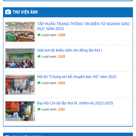
Chi bộ cơ sở trường Tiểu học Vĩnh Phong 4 báo cáo kết quả
THƯ VIỆN ẢNH
tổ chức học tập, quán triệt Nghị quyết Hội nghị lần thứ hai
Ban Chấp hành Trung ương Đảng khóa XIV
TẬP HUẤN TRANG THÔNG TIN ĐIỆN TỬ NGÀNH GIÁO
(14/05/2026)
DỤC NĂM 2023
Lượt xem:
1088
CHI BỘ CƠ SỞ TRƯỜNG TIỂU HỌC VĨNH PHONG 4 TỔ
CHỨC HỌC TẬP, QUÁN TRIỆT NGHỊ QUYẾT HỘI NGHỊ LẦN
THỨ II BAN CHẤP HÀNH TRUNG ƯƠNG ĐẢNG KHÓA XIV
Giải bơi lội thiếu niên nhi đồng lần thứ I
(14/05/2026)
Lượt xem:
1183
Hồ sơ đánh giá chuẩn nghề nghiệp giáo viên năm học
2025–2026
(12/05/2026)
Hội thi “Chúng em kể chuyện bác Hồ” năm 2022
Lượt xem:
1565
Đại hội Chi bộ lần thứ IX, nhiệm kỳ 2022-2025
Lượt xem:
1182