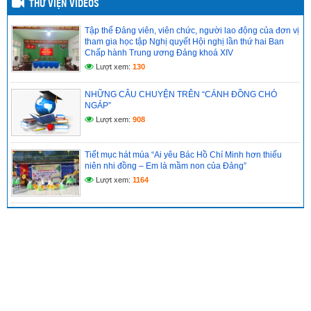
THƯ VIỆN VIDEOS
Tập thể Đảng viên, viên chức, người lao động của đơn vị
tham gia học tập Nghị quyết Hội nghị lần thứ hai Ban
Chấp hành Trung ương Đảng khoá XIV
Lượt xem:
130
NHỮNG CÂU CHUYỆN TRÊN “CÁNH ĐỒNG CHÓ
NGÁP”
Lượt xem:
908
Tiết mục hát múa “Ai yêu Bác Hồ Chí Minh hơn thiếu
niên nhi đồng – Em là mầm non của Đảng”
Lượt xem:
1164