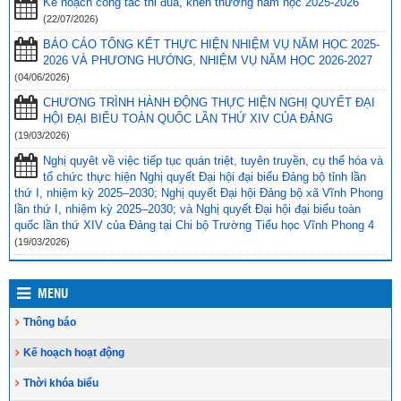
Kế hoạch công tác thi đua, khen thưởng năm học 2025-2026
Vĩnh Thuận sẵn sàng cho năm học mới 2023-2024
(30/08/2023)
(22/07/2026)
Tổng kết năm học 2022-2023 và triển khai phương hướng, nhiệm
BÁO CÁO TỔNG KẾT THỰC HIỆN NHIỆM VỤ NĂM HỌC 2025-
vụ trọng tâm năm học 2023-2024
(30/08/2023)
2026 VÀ PHƯƠNG HƯỚNG, NHIỆM VỤ NĂM HỌC 2026-2027
(04/06/2026)
Trao 20 suất quà cho học sinh có hoàn cảnh khó khăn trước thềm
CHƯƠNG TRÌNH HÀNH ĐỘNG THỰC HIỆN NGHỊ QUYẾT ĐẠI
năm học mới
(25/08/2023)
HỘI ĐẠI BIỂU TOÀN QUỐC LẦN THỨ XIV CỦA ĐẢNG
Toà án nhân dân tỉnh Kiên Giang tặng Quỹ khuyến học huyện Vĩnh
(19/03/2026)
Thuận trước thềm năm học 2023-2024
(15/08/2023)
Nghị quyêt về việc tiếp tục quán triệt, tuyên truyền, cụ thể hóa và
tổ chức thực hiện Nghị quyết Đại hội đại biểu Đảng bộ tỉnh lần
Đẩy nhanh tiến độ thi công “Công trình xây nhà khuyến học năm
thứ I, nhiệm kỳ 2025–2030; Nghị quyết Đại hội Đảng bộ xã Vĩnh Phong
2023” tặng học sinh nghèo vượt khó học giỏi hiện chưa có nhà
lần thứ I, nhiệm kỳ 2025–2030; và Nghị quyết Đại hội đại biểu toàn
ở
(10/08/2023)
quốc lần thứ XIV của Đảng tại Chi bộ Trường Tiểu học Vĩnh Phong 4
(19/03/2026)
MENU
Thông báo
Kế hoạch hoạt động
Thời khóa biểu