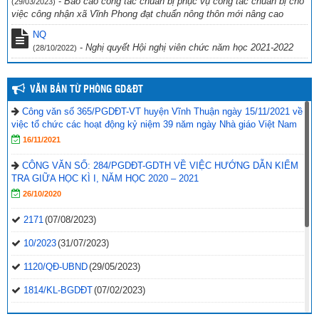
-
Báo cáo công tác chuẩn bị phục vụ công tác chuẩn bị cho
(29/03/2023)
việc công nhận xã Vĩnh Phong đạt chuẩn nông thôn mới nâng cao
NQ
-
Nghị quyết Hội nghị viên chức năm học 2021-2022
(28/10/2022)
VĂN BẢN TỪ PHÒNG GD&ĐT
Công văn số 365/PGDĐT-VT huyện Vĩnh Thuận ngày 15/11/2021 về
việc tổ chức các hoạt động kỷ niệm 39 năm ngày Nhà giáo Việt Nam
16/11/2021
CÔNG VĂN SỐ: 284/PGDĐT-GDTH VỀ VIỆC HƯỚNG DẪN KIỂM
TRA GIỮA HỌC KÌ I, NĂM HỌC 2020 – 2021
26/10/2020
2171
(07/08/2023)
10/2023
(31/07/2023)
1120/QĐ-UBND
(29/05/2023)
1814/KL-BGDĐT
(07/02/2023)
2496-QD-UBND
(10/10/2022)