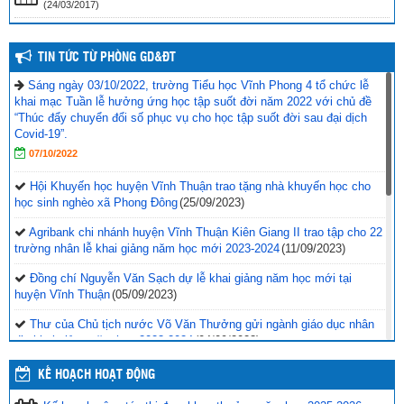
(24/03/2017)
TIN TỨC TỪ PHÒNG GD&ĐT
Sáng ngày 03/10/2022, trường Tiểu học Vĩnh Phong 4 tổ chức lễ
khai mạc Tuần lễ hưởng ứng học tập suốt đời năm 2022 với chủ đề
“Thúc đẩy chuyển đổi số phục vụ cho học tập suốt đời sau đại dịch
Covid-19”.
07/10/2022
Hội Khuyến học huyện Vĩnh Thuận trao tặng nhà khuyến học cho
học sinh nghèo xã Phong Đông
(25/09/2023)
Agribank chi nhánh huyện Vĩnh Thuận Kiên Giang II trao tập cho 22
trường nhân lễ khai giảng năm học mới 2023-2024
(11/09/2023)
Đồng chí Nguyễn Văn Sạch dự lễ khai giảng năm học mới tại
huyện Vĩnh Thuận
(05/09/2023)
Thư của Chủ tịch nước Võ Văn Thưởng gửi ngành giáo dục nhân
dịp khai giảng năm học 2023-2024
(04/09/2023)
Phối hợp với ngành giáo dục trên địa bàn huyện Vĩnh Thuận trong
KẾ HOẠCH HOẠT ĐỘNG
công tác thu hộ học phí
(30/08/2023)