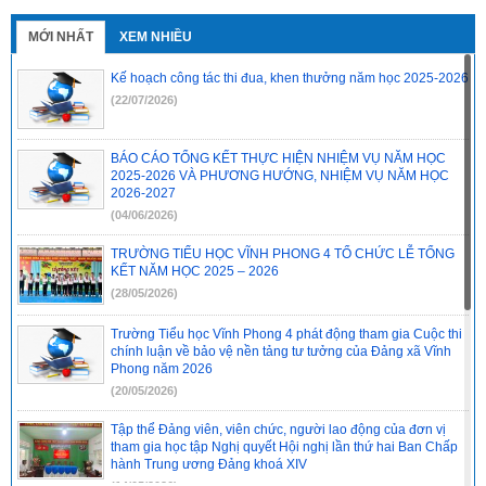
2495-QD-UBND
(10/10/2022)
MỚI NHẤT
XEM NHIỀU
2494-QD-UBND
(10/10/2022)
Kế hoạch công tác thi đua, khen thưởng năm học 2025-2026
888/TB-UBND
(31/08/2022)
(22/07/2026)
2397/QĐ-UBND
(26/08/2022)
BÁO CÁO TỔNG KẾT THỰC HIỆN NHIỆM VỤ NĂM HỌC
31/2022/NQ-HĐND
(16/08/2022)
2025-2026 VÀ PHƯƠNG HƯỚNG, NHIỆM VỤ NĂM HỌC
2026-2027
(04/06/2026)
TRƯỜNG TIỂU HỌC VĨNH PHONG 4 TỔ CHỨC LỄ TỔNG
KẾT NĂM HỌC 2025 – 2026
(28/05/2026)
Trường Tiểu học Vĩnh Phong 4 phát động tham gia Cuộc thi
chính luận về bảo vệ nền tảng tư tưởng của Đảng xã Vĩnh
Phong năm 2026
(20/05/2026)
Tập thể Đảng viên, viên chức, người lao động của đơn vị
tham gia học tập Nghị quyết Hội nghị lần thứ hai Ban Chấp
hành Trung ương Đảng khoá XIV
(14/05/2026)