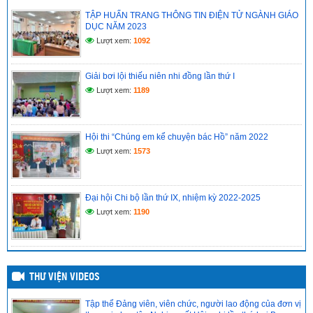
Ban Chấp hành Trung ương Đảng khóa XIV
TẬP HUẤN TRANG THÔNG TIN ĐIỆN TỬ NGÀNH GIÁO
(14/05/2026)
DỤC NĂM 2023
Lượt xem:
1092
CHI BỘ CƠ SỞ TRƯỜNG TIỂU HỌC VĨNH PHONG 4 TỔ
CHỨC HỌC TẬP, QUÁN TRIỆT NGHỊ QUYẾT HỘI NGHỊ LẦN
THỨ II BAN CHẤP HÀNH TRUNG ƯƠNG ĐẢNG KHÓA XIV
Giải bơi lội thiếu niên nhi đồng lần thứ I
(14/05/2026)
Lượt xem:
1189
Hồ sơ đánh giá chuẩn nghề nghiệp giáo viên năm học
2025–2026
(12/05/2026)
Hội thi “Chúng em kể chuyện bác Hồ” năm 2022
Lượt xem:
1573
Đại hội Chi bộ lần thứ IX, nhiệm kỳ 2022-2025
Lượt xem:
1190
THƯ VIỆN VIDEOS
Tập thể Đảng viên, viên chức, người lao động của đơn vị