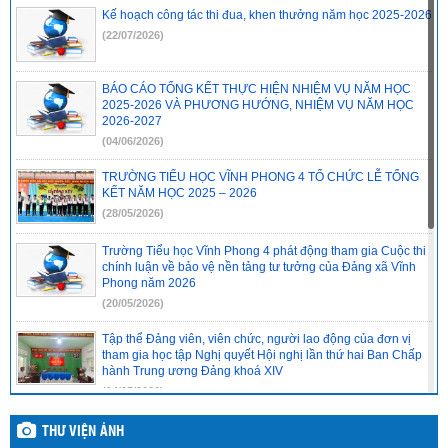
2494-QD-UBND
(10/10/2022)
Kế hoạch công tác thi đua, khen thưởng năm học 2025-2026
888/TB-UBND
(31/08/2022)
(22/07/2026)
2397/QĐ-UBND
(26/08/2022)
BÁO CÁO TỔNG KẾT THỰC HIỆN NHIỆM VỤ NĂM HỌC
31/2022/NQ-HĐND
(16/08/2022)
2025-2026 VÀ PHƯƠNG HƯỚNG, NHIỆM VỤ NĂM HỌC
2026-2027
(04/06/2026)
TRƯỜNG TIỂU HỌC VĨNH PHONG 4 TỔ CHỨC LỄ TỔNG
KẾT NĂM HỌC 2025 – 2026
(28/05/2026)
Trường Tiểu học Vĩnh Phong 4 phát động tham gia Cuộc thi
chính luận về bảo vệ nền tảng tư tưởng của Đảng xã Vĩnh
Phong năm 2026
(20/05/2026)
Tập thể Đảng viên, viên chức, người lao động của đơn vị
tham gia học tập Nghị quyết Hội nghị lần thứ hai Ban Chấp
hành Trung ương Đảng khoá XIV
(14/05/2026)
Chi bộ cơ sở trường Tiểu học Vĩnh Phong 4 báo cáo kết quả
THƯ VIỆN ẢNH
tổ chức học tập, quán triệt Nghị quyết Hội nghị lần thứ hai