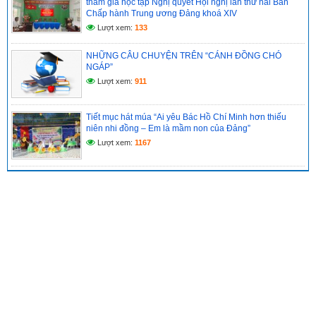
tham gia học tập Nghị quyết Hội nghị lần thứ hai Ban
Chấp hành Trung ương Đảng khoá XIV
Lượt xem:
133
NHỮNG CÂU CHUYỆN TRÊN “CÁNH ĐỒNG CHÓ
NGÁP”
Lượt xem:
911
Tiết mục hát múa “Ai yêu Bác Hồ Chí Minh hơn thiếu
niên nhi đồng – Em là mầm non của Đảng”
Lượt xem:
1167