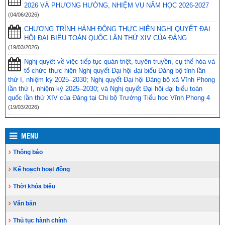
vụ trọng tâm năm học 2023-2024
(30/08/2023)
2026 VÀ PHƯƠNG HƯỚNG, NHIỆM VỤ NĂM HỌC 2026-2027
(04/06/2026)
Trao 20 suất quà cho học sinh có hoàn cảnh khó khăn trước thềm
CHƯƠNG TRÌNH HÀNH ĐỘNG THỰC HIỆN NGHỊ QUYẾT ĐẠI
năm học mới
(25/08/2023)
HỘI ĐẠI BIỂU TOÀN QUỐC LẦN THỨ XIV CỦA ĐẢNG
Toà án nhân dân tỉnh Kiên Giang tặng Quỹ khuyến học huyện Vĩnh
(19/03/2026)
Thuận trước thềm năm học 2023-2024
(15/08/2023)
Nghị quyêt về việc tiếp tục quán triệt, tuyên truyền, cụ thể hóa và
tổ chức thực hiện Nghị quyết Đại hội đại biểu Đảng bộ tỉnh lần
Đẩy nhanh tiến độ thi công “Công trình xây nhà khuyến học năm
thứ I, nhiệm kỳ 2025–2030; Nghị quyết Đại hội Đảng bộ xã Vĩnh Phong
2023” tặng học sinh nghèo vượt khó học giỏi hiện chưa có nhà
lần thứ I, nhiệm kỳ 2025–2030; và Nghị quyết Đại hội đại biểu toàn
ở
(10/08/2023)
quốc lần thứ XIV của Đảng tại Chi bộ Trường Tiểu học Vĩnh Phong 4
(19/03/2026)
MENU
Thông báo
Kế hoạch hoạt động
Thời khóa biểu
Văn bản
Thủ tục hành chính