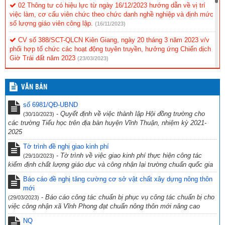
02 Thông tư có hiệu lực từ ngày 16/12/2023 hướng dẫn về vị trí
việc làm, cơ cấu viên chức theo chức danh nghề nghiệp và định mức
số lượng giáo viên công lập.
(16/11/2023)
CV số 388/SCT-QLCN Kiên Giang, ngày 20 tháng 3 năm 2023 v/v
phối hợp tổ chức các hoạt động tuyên truyền, hưởng ứng Chiến dịch
Giờ Trái đất năm 2023
(23/03/2023)
Hội thi tìm hiểu “Cuộc đời và sự nghiệp cách mạng cố Thủ tướng
Chính phủ Võ Văn Kiệt”
(31/10/2022)
VĂN BẢN
CV 1736/UBND-NC CỦA UBND TỈNH KIÊN GIANG NGÀY
số 6981/QĐ-UBND
23/9/2022 VỀ VIỆC THỰC HIỆN CÔNG TÁC PHÒNG, CHỐNG TỘI
-
Quyết định về việc thành lập Hội đồng trường cho
(30/10/2023)
PHẠM SỬ DỤNG CÔNG NGHỆ CAO.
(29/09/2022)
các trường Tiểu học trên địa bàn huyện Vĩnh Thuận, nhiệm kỳ 2021-
2025
CV số 2870/SGDĐT-VP, Kiên Giang ngày 26/9/2022 của Sở Giáo
dục & Đào tạo Kiên Giang về việc chủ động ứng phó với bão số 4
Tờ trình đề nghị giao kinh phí
năm 2022
(27/09/2022)
-
Tờ trình về việc giao kinh phí thực hiện công tác
(29/10/2023)
kiểm định chất lượng giáo dục và công nhận lại trường chuẩn quốc gia
Công văn số 234/PGDĐT, ngày 16 tháng 9 năm 2022 của phòng
Giáo dục và Đào tạo Vĩnh Thuận về việc hưởng ứng “Ngày toàn dân
Báo cáo đề nghị tăng cường cơ sở vật chất xây dựng nông thôn
phòng cháy và chữa cháy” năm 2022.
mới
(19/09/2022)
-
Báo cáo công tác chuẩn bị phục vụ công tác chuẩn bị cho
(29/03/2023)
việc công nhận xã Vĩnh Phong đạt chuẩn nông thôn mới nâng cao
NQ