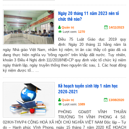
Ngày 20 tháng 11 năm 2023 nên tổ
chức thế nào?
Quản trị
14/11/2023
Lượt xem:
1270
Điều 75 Luật Giáo dục 2019 quy
định: Ngày 20 tháng 11 hằng năm là
ngày Nhà giáo Việt Nam, nhằm kỷ niệm, tri ân các thầy cô giáo đã và
đang thực hiện nghĩa vụ “trồng người” trên khắp đất nước. Tuy nhiên,
khoản 3 Điều 4 Nghị định 111/2018/NĐ-CP quy định việc tổ chức kỷ niệm
ngày thành lập, ngày truyền thống theo nguyên tắc sau, 1. Các hoạt động
kỷ niệm được tổ... ...
Kế hoạch tuyển sinh lớp 1 năm học
2020-2021
Quản trị
13/08/2020
Lượt xem:
1089
PHÒNG GD&ĐT VĨNH THUẬN
TRƯỜNG TH VĨNH PHONG 4 Số:
02/KH-THVP4 CỘNG HOÀ XÃ HỘI CHỦ NGHĨA VIỆT NAM Độc lập – Tự
do – Hạnh phúc Vĩnh Phong, ngày 15 tháng 7 năm 2020 KẾ HOẠCH