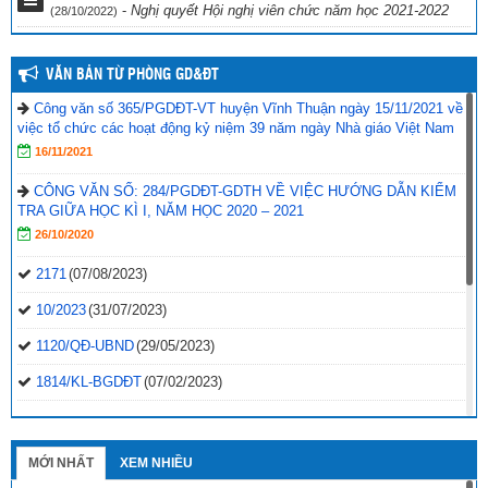
-
Nghị quyết Hội nghị viên chức năm học 2021-2022
(28/10/2022)
VĂN BẢN TỪ PHÒNG GD&ĐT
Công văn số 365/PGDĐT-VT huyện Vĩnh Thuận ngày 15/11/2021 về
việc tổ chức các hoạt động kỷ niệm 39 năm ngày Nhà giáo Việt Nam
16/11/2021
CÔNG VĂN SỐ: 284/PGDĐT-GDTH VỀ VIỆC HƯỚNG DẪN KIỂM
TRA GIỮA HỌC KÌ I, NĂM HỌC 2020 – 2021
26/10/2020
2171
(07/08/2023)
10/2023
(31/07/2023)
1120/QĐ-UBND
(29/05/2023)
1814/KL-BGDĐT
(07/02/2023)
2496-QD-UBND
(10/10/2022)
2495-QD-UBND
(10/10/2022)
MỚI NHẤT
XEM NHIỀU