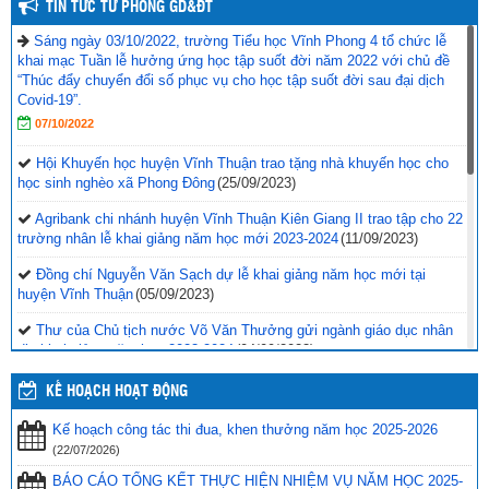
TIN TỨC TỪ PHÒNG GD&ĐT
Sáng ngày 03/10/2022, trường Tiểu học Vĩnh Phong 4 tổ chức lễ
khai mạc Tuần lễ hưởng ứng học tập suốt đời năm 2022 với chủ đề
“Thúc đẩy chuyển đổi số phục vụ cho học tập suốt đời sau đại dịch
Covid-19”.
07/10/2022
Hội Khuyến học huyện Vĩnh Thuận trao tặng nhà khuyến học cho
học sinh nghèo xã Phong Đông
(25/09/2023)
Agribank chi nhánh huyện Vĩnh Thuận Kiên Giang II trao tập cho 22
trường nhân lễ khai giảng năm học mới 2023-2024
(11/09/2023)
Đồng chí Nguyễn Văn Sạch dự lễ khai giảng năm học mới tại
huyện Vĩnh Thuận
(05/09/2023)
Thư của Chủ tịch nước Võ Văn Thưởng gửi ngành giáo dục nhân
dịp khai giảng năm học 2023-2024
(04/09/2023)
Phối hợp với ngành giáo dục trên địa bàn huyện Vĩnh Thuận trong
KẾ HOẠCH HOẠT ĐỘNG
công tác thu hộ học phí
(30/08/2023)
Kế hoạch công tác thi đua, khen thưởng năm học 2025-2026
Vĩnh Thuận sẵn sàng cho năm học mới 2023-2024
(30/08/2023)
(22/07/2026)
Tổng kết năm học 2022-2023 và triển khai phương hướng, nhiệm
BÁO CÁO TỔNG KẾT THỰC HIỆN NHIỆM VỤ NĂM HỌC 2025-