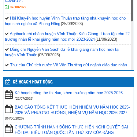
Covid-19”.
07/10/2022
Hội Khuyến học huyện Vĩnh Thuận trao tặng nhà khuyến học cho
học sinh nghèo xã Phong Đông
(25/09/2023)
Agribank chi nhánh huyện Vĩnh Thuận Kiên Giang II trao tập cho 22
trường nhân lễ khai giảng năm học mới 2023-2024
(11/09/2023)
Đồng chí Nguyễn Văn Sạch dự lễ khai giảng năm học mới tại
huyện Vĩnh Thuận
(05/09/2023)
Thư của Chủ tịch nước Võ Văn Thưởng gửi ngành giáo dục nhân
dịp khai giảng năm học 2023-2024
(04/09/2023)
Phối hợp với ngành giáo dục trên địa bàn huyện Vĩnh Thuận trong
KẾ HOẠCH HOẠT ĐỘNG
công tác thu hộ học phí
(30/08/2023)
Kế hoạch công tác thi đua, khen thưởng năm học 2025-2026
Vĩnh Thuận sẵn sàng cho năm học mới 2023-2024
(30/08/2023)
(22/07/2026)
Tổng kết năm học 2022-2023 và triển khai phương hướng, nhiệm
BÁO CÁO TỔNG KẾT THỰC HIỆN NHIỆM VỤ NĂM HỌC 2025-
vụ trọng tâm năm học 2023-2024
(30/08/2023)
2026 VÀ PHƯƠNG HƯỚNG, NHIỆM VỤ NĂM HỌC 2026-2027
(04/06/2026)
Trao 20 suất quà cho học sinh có hoàn cảnh khó khăn trước thềm
CHƯƠNG TRÌNH HÀNH ĐỘNG THỰC HIỆN NGHỊ QUYẾT ĐẠI
năm học mới
(25/08/2023)
HỘI ĐẠI BIỂU TOÀN QUỐC LẦN THỨ XIV CỦA ĐẢNG