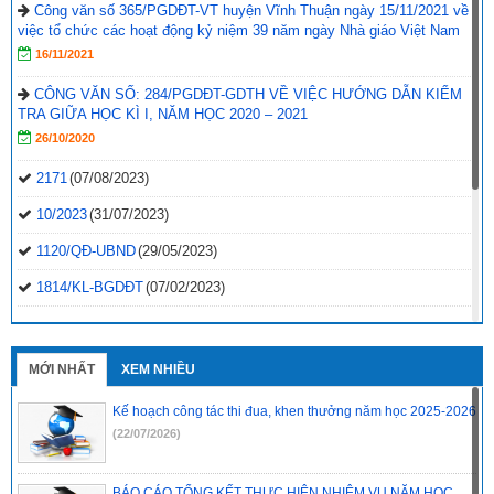
Công văn số 365/PGDĐT-VT huyện Vĩnh Thuận ngày 15/11/2021 về
việc tổ chức các hoạt động kỷ niệm 39 năm ngày Nhà giáo Việt Nam
16/11/2021
CÔNG VĂN SỐ: 284/PGDĐT-GDTH VỀ VIỆC HƯỚNG DẪN KIỂM
TRA GIỮA HỌC KÌ I, NĂM HỌC 2020 – 2021
26/10/2020
2171
(07/08/2023)
10/2023
(31/07/2023)
1120/QĐ-UBND
(29/05/2023)
1814/KL-BGDĐT
(07/02/2023)
2496-QD-UBND
(10/10/2022)
2495-QD-UBND
(10/10/2022)
MỚI NHẤT
XEM NHIỀU
2494-QD-UBND
(10/10/2022)
Kế hoạch công tác thi đua, khen thưởng năm học 2025-2026
888/TB-UBND
(31/08/2022)
(22/07/2026)
2397/QĐ-UBND
(26/08/2022)
BÁO CÁO TỔNG KẾT THỰC HIỆN NHIỆM VỤ NĂM HỌC