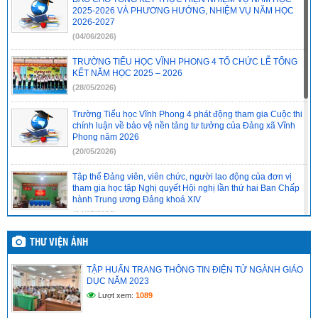
31/2022/NQ-HĐND
(16/08/2022)
2025-2026 VÀ PHƯƠNG HƯỚNG, NHIỆM VỤ NĂM HỌC
2026-2027
(04/06/2026)
TRƯỜNG TIỂU HỌC VĨNH PHONG 4 TỔ CHỨC LỄ TỔNG
KẾT NĂM HỌC 2025 – 2026
(28/05/2026)
Trường Tiểu học Vĩnh Phong 4 phát động tham gia Cuộc thi
chính luận về bảo vệ nền tảng tư tưởng của Đảng xã Vĩnh
Phong năm 2026
(20/05/2026)
Tập thể Đảng viên, viên chức, người lao động của đơn vị
tham gia học tập Nghị quyết Hội nghị lần thứ hai Ban Chấp
hành Trung ương Đảng khoá XIV
(14/05/2026)
Chi bộ cơ sở trường Tiểu học Vĩnh Phong 4 báo cáo kết quả
THƯ VIỆN ẢNH
tổ chức học tập, quán triệt Nghị quyết Hội nghị lần thứ hai
Ban Chấp hành Trung ương Đảng khóa XIV
TẬP HUẤN TRANG THÔNG TIN ĐIỆN TỬ NGÀNH GIÁO
(14/05/2026)
DỤC NĂM 2023
Lượt xem:
1089
CHI BỘ CƠ SỞ TRƯỜNG TIỂU HỌC VĨNH PHONG 4 TỔ
CHỨC HỌC TẬP, QUÁN TRIỆT NGHỊ QUYẾT HỘI NGHỊ LẦN