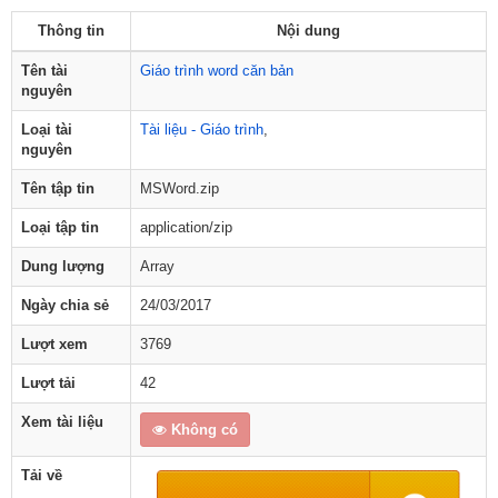
Thông tin
Nội dung
Tên tài
Giáo trình word căn bản
nguyên
Loại tài
Tài liệu - Giáo trình
,
nguyên
Tên tập tin
MSWord.zip
Loại tập tin
application/zip
Dung lượng
Array
Ngày chia sẻ
24/03/2017
Lượt xem
3769
Lượt tải
42
Xem tài liệu
Không có
Tải về