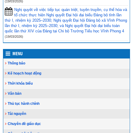
Toà án nhân dân tỉnh Kiên Giang tặng Quỹ khuyến học huyện Vĩnh
(19/03/2026)
Thuận trước thềm năm học 2023-2024
(15/08/2023)
Nghị quyêt về việc tiếp tục quán triệt, tuyên truyền, cụ thể hóa và
tổ chức thực hiện Nghị quyết Đại hội đại biểu Đảng bộ tỉnh lần
Đẩy nhanh tiến độ thi công “Công trình xây nhà khuyến học năm
thứ I, nhiệm kỳ 2025–2030; Nghị quyết Đại hội Đảng bộ xã Vĩnh Phong
2023” tặng học sinh nghèo vượt khó học giỏi hiện chưa có nhà
lần thứ I, nhiệm kỳ 2025–2030; và Nghị quyết Đại hội đại biểu toàn
ở
(10/08/2023)
quốc lần thứ XIV của Đảng tại Chi bộ Trường Tiểu học Vĩnh Phong 4
(19/03/2026)
MENU
Thông báo
Kế hoạch hoạt động
Thời khóa biểu
Văn bản
Thủ tục hành chính
Tài nguyên
Chuyên đề giáo dục