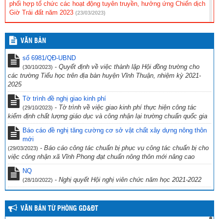
phối hợp tổ chức các hoạt động tuyên truyền, hưởng ứng Chiến dịch
Giờ Trái đất năm 2023
(23/03/2023)
Hội thi tìm hiểu “Cuộc đời và sự nghiệp cách mạng cố Thủ tướng
Chính phủ Võ Văn Kiệt”
(31/10/2022)
VĂN BẢN
CV 1736/UBND-NC CỦA UBND TỈNH KIÊN GIANG NGÀY
số 6981/QĐ-UBND
23/9/2022 VỀ VIỆC THỰC HIỆN CÔNG TÁC PHÒNG, CHỐNG TỘI
-
Quyết định về việc thành lập Hội đồng trường cho
(30/10/2023)
PHẠM SỬ DỤNG CÔNG NGHỆ CAO.
(29/09/2022)
các trường Tiểu học trên địa bàn huyện Vĩnh Thuận, nhiệm kỳ 2021-
2025
CV số 2870/SGDĐT-VP, Kiên Giang ngày 26/9/2022 của Sở Giáo
dục & Đào tạo Kiên Giang về việc chủ động ứng phó với bão số 4
Tờ trình đề nghị giao kinh phí
năm 2022
(27/09/2022)
-
Tờ trình về việc giao kinh phí thực hiện công tác
(29/10/2023)
kiểm định chất lượng giáo dục và công nhận lại trường chuẩn quốc gia
Công văn số 234/PGDĐT, ngày 16 tháng 9 năm 2022 của phòng
Giáo dục và Đào tạo Vĩnh Thuận về việc hưởng ứng “Ngày toàn dân
Báo cáo đề nghị tăng cường cơ sở vật chất xây dựng nông thôn
phòng cháy và chữa cháy” năm 2022.
mới
(19/09/2022)
-
Báo cáo công tác chuẩn bị phục vụ công tác chuẩn bị cho
(29/03/2023)
việc công nhận xã Vĩnh Phong đạt chuẩn nông thôn mới nâng cao
NQ
-
Nghị quyết Hội nghị viên chức năm học 2021-2022
(28/10/2022)
VĂN BẢN TỪ PHÒNG GD&ĐT