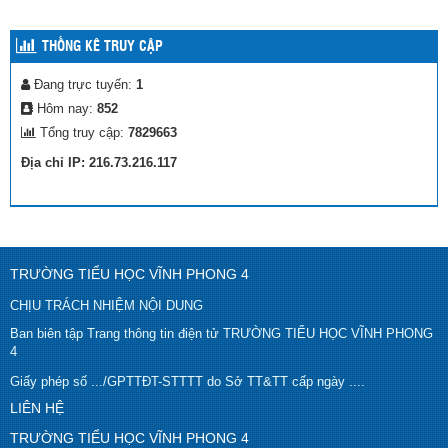
THỐNG KÊ TRUY CẬP
Đang trực tuyến:
1
Hôm nay:
852
Tổng truy cập:
7829663
Địa chỉ IP: 216.73.216.117
TRƯỜNG TIỂU HỌC VĨNH PHONG 4
CHỊU TRÁCH NHIỆM NỘI DUNG
Ban biên tập Trang thông tin điện tử TRƯỜNG TIỂU HỌC VĨNH PHONG
4
Giấy phép số .../GPTTĐT-STTTT do Sở TT&TT cấp ngày ....
LIÊN HỆ
TRƯỜNG TIỂU HỌC VĨNH PHONG 4