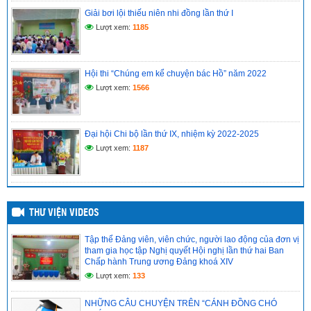
THỨ II BAN CHẤP HÀNH TRUNG ƯƠNG ĐẢNG KHÓA XIV
Giải bơi lội thiếu niên nhi đồng lần thứ I
(14/05/2026)
Lượt xem:
1185
Hồ sơ đánh giá chuẩn nghề nghiệp giáo viên năm học
2025–2026
(12/05/2026)
Hội thi “Chúng em kể chuyện bác Hồ” năm 2022
Lượt xem:
1566
Đại hội Chi bộ lần thứ IX, nhiệm kỳ 2022-2025
Lượt xem:
1187
THƯ VIỆN VIDEOS
Tập thể Đảng viên, viên chức, người lao động của đơn vị
tham gia học tập Nghị quyết Hội nghị lần thứ hai Ban
Chấp hành Trung ương Đảng khoá XIV
Lượt xem:
133
NHỮNG CÂU CHUYỆN TRÊN “CÁNH ĐỒNG CHÓ