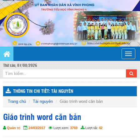
Toggle
naviga
Thứ sáu, 07/08/2026
THÔNG TIN CHI TIẾT: TÀI NGUYÊN
Trang chủ
Tài nguyên
Giáo trình word căn bản
Giáo trình word căn bản
Quản trị
24/03/2017
Lượt xem:
3769
Lượt tải:
42