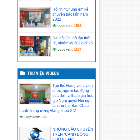
nghị lần thứ hai Ban Chấp hành Trung
ương Đảng khóa XIV
Hội thi “Chúng em kể
chuyện bác Hồ” năm
(14/05/2026)
2022
Lượt xem:
1566
CHI BỘ CƠ SỞ TRƯỜNG
TIỂU HỌC VĨNH PHONG 4
TỔ CHỨC HỌC TẬP, QUÁN
Đại hội Chi bộ lần thứ
TRIỆT NGHỊ QUYẾT HỘI
IX, nhiệm kỳ 2022-2025
NGHỊ LẦN THỨ II BAN CHẤP HÀNH
Lượt xem:
1187
TRUNG ƯƠNG ĐẢNG KHÓA XIV
(14/05/2026)
Hồ sơ đánh giá chuẩn nghề
THƯ VIỆN VIDEOS
nghiệp giáo viên năm học
2025–2026
(12/05/2026)
Tập thể Đảng viên, viên
chức, người lao động
của đơn vị tham gia học
tập Nghị quyết Hội nghị
lần thứ hai Ban Chấp
hành Trung ương Đảng khoá XIV
Lượt xem:
133
NHỮNG CÂU CHUYỆN
TRÊN “CÁNH ĐỒNG
CHÓ NGÁP”