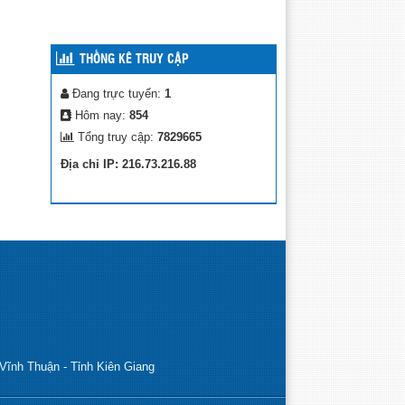
THỐNG KÊ TRUY CẬP
Đang trực tuyến:
1
Hôm nay:
854
Tổng truy cập:
7829665
Địa chỉ IP: 216.73.216.88
Vĩnh Thuận - Tỉnh Kiên Giang