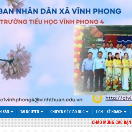
N BẢN
TÀI NGUYÊN
CHUYÊN ĐỀ GIÁO DỤC
LỊCH – KẾ HOẠCH
CHÀO MỪNG CÁC BẠN ĐẾN 