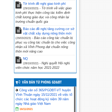
Tờ trình đề nghị giao kinh phí
phủ Võ Văn Kiệt”
(31/10/2022)
-
Tờ trình về việc giao
(29/10/2023)
CV 1736/UBND-NC CỦA UBND
kinh phí thực hiện công tác kiểm định
TỈNH KIÊN GIANG NGÀY 23/9/2022
chất lượng giáo dục và công nhận lại
VỀ VIỆC THỰC HIỆN CÔNG TÁC
trường chuẩn quốc gia
PHÒNG, CHỐNG TỘI PHẠM SỬ
Báo cáo đề nghị tăng cường cơ sở
DỤNG CÔNG NGHỆ CAO.
(29/09/2022)
vật chất xây dựng nông thôn mới
-
Báo cáo công tác chuẩn bị
(29/03/2023)
CV số 2870/SGDĐT-VP, Kiên Giang
phục vụ công tác chuẩn bị cho việc công
ngày 26/9/2022 của Sở Giáo dục & Đào
nhận xã Vĩnh Phong đạt chuẩn nông
tạo Kiên Giang về việc chủ động ứng
thôn mới nâng cao
phó với bão số 4 năm 2022
(27/09/2022)
NQ
Công văn số 234/PGDĐT, ngày 16
-
Nghị quyết Hội nghị
(28/10/2022)
tháng 9 năm 2022 của phòng Giáo dục
viên chức năm học 2021-2022
và Đào tạo Vĩnh Thuận về việc hưởng
ứng “Ngày toàn dân phòng cháy và
chữa cháy” năm 2022.
(19/09/2022)
VĂN BẢN TỪ PHÒNG GD&ĐT
Công văn số 365/PGDĐT-VT huyện
Vĩnh Thuận ngày 15/11/2021 về việc tổ
chức các hoạt động kỷ niệm 39 năm
ngày Nhà giáo Việt Nam
16/11/2021