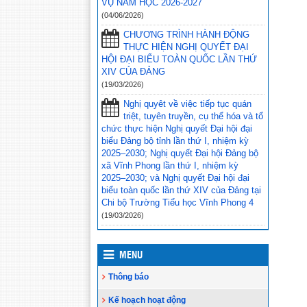
VỤ NĂM HỌC 2026-2027
bàn huyện Vĩnh Thuận trong công tác
(04/06/2026)
thu hộ học phí
(30/08/2023)
CHƯƠNG TRÌNH HÀNH ĐỘNG
Vĩnh Thuận sẵn sàng cho năm học
THỰC HIỆN NGHỊ QUYẾT ĐẠI
mới 2023-2024
(30/08/2023)
HỘI ĐẠI BIỂU TOÀN QUỐC LẦN THỨ
XIV CỦA ĐẢNG
Tổng kết năm học 2022-2023 và triển
(19/03/2026)
khai phương hướng, nhiệm vụ trọng
tâm năm học 2023-2024
(30/08/2023)
Nghị quyêt về việc tiếp tục quán
triệt, tuyên truyền, cụ thể hóa và tổ
Trao 20 suất quà cho học sinh có
chức thực hiện Nghị quyết Đại hội đại
hoàn cảnh khó khăn trước thềm năm
biểu Đảng bộ tỉnh lần thứ I, nhiệm kỳ
học mới
(25/08/2023)
2025–2030; Nghị quyết Đại hội Đảng bộ
xã Vĩnh Phong lần thứ I, nhiệm kỳ
Toà án nhân dân tỉnh Kiên Giang
2025–2030; và Nghị quyết Đại hội đại
tặng Quỹ khuyến học huyện Vĩnh
biểu toàn quốc lần thứ XIV của Đảng tại
Thuận trước thềm năm học 2023-
Chi bộ Trường Tiểu học Vĩnh Phong 4
2024
(15/08/2023)
(19/03/2026)
Đẩy nhanh tiến độ thi công “Công
trình xây nhà khuyến học năm 2023”
tặng học sinh nghèo vượt khó học giỏi
MENU
hiện chưa có nhà ở
(10/08/2023)
Thông báo
Kế hoạch hoạt động