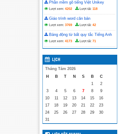
Phần mềm gõ tiếng Việt Unikey
Lượt xem:
4202
Lượt tải:
118
Giáo trình word căn bản
Lượt xem:
3769
Lượt tải:
42
Bảng động từ bất quy tắc Tiếng Anh
Lượt xem:
4173
Lượt tải:
71
LỊCH
Tháng Tám 2026
H
B
T
N
S
B
C
1
2
3
4
5
6
7
8
9
10
11
12
13
14
15
16
17
18
19
20
21
22
23
24
25
26
27
28
29
30
31