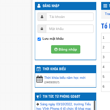
ĐĂNG NHẬP
Tra
Tổ 
1
Lưu mật khẩu
2
Đăng nhập
3
4
THỜI KHÓA BIỂU
5
Thời khóa biểu năm học mới
(24/03/2017)
6
TIN TỨC TỪ PHÒNG GD&ĐT
Sáng ngày 03/10/2022, trường Tiểu
học Vĩnh Phong 4 tổ chức lễ khai mạc