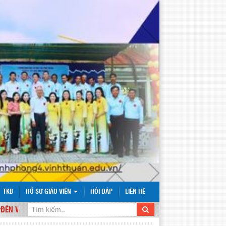
TKB
HỒ SƠ GIÁO VIÊN
HỎI ĐÁP
LIÊN HỆ
VỚI WEBSITE TRƯỜNG TIỂU HỌC VĨNH PHONG 4