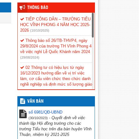
THÔNG BÁO
TIẾP CÔNG DÂN – TRƯỜNG TIỂU
HỌC VĨNH PHONG 4 NĂM HỌC 2025-
2026
(10/10/2025)
Thông báo số 26/TB-THVP4, ngày
29/8/2024 của trường TH Vĩnh Phong 4
về việc nghỉ Lễ Quốc Khánh năm 2024
(29/08/2024)
02 Thông tư có hiệu lực từ ngày
16/12/2023 hướng dẫn về vị trí việc
làm, cơ cấu viên chức theo chức danh
nghề nghiệp và định mức số lượng giáo
viên công lập.
(16/11/2023)
CV số 388/SCT-QLCN Kiên Giang,
VĂN BẢN
ngày 20 tháng 3 năm 2023 v/v phối hợp
tổ chức các hoạt động tuyên truyền,
số 6981/QĐ-UBND
hưởng ứng Chiến dịch Giờ Trái đất
-
Quyết định về việc
(30/10/2023)
năm 2023
(23/03/2023)
thành lập Hội đồng trường cho các
trường Tiểu học trên địa bàn huyện Vĩnh
Hội thi tìm hiểu “Cuộc đời và sự
Thuận, nhiệm kỳ 2021-2025
nghiệp cách mạng cố Thủ tướng Chính