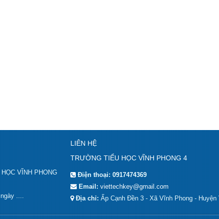
LIÊN HỆ
TRƯỜNG TIỂU HỌC VĨNH PHONG 4
IỂU HỌC VĨNH PHONG
Điện thoại:
0917474369
Email:
viettechkey@gmail.com
gày ....
Địa chỉ:
Ấp Cạnh Đền 3 - Xã Vĩnh Phong - Huyện 