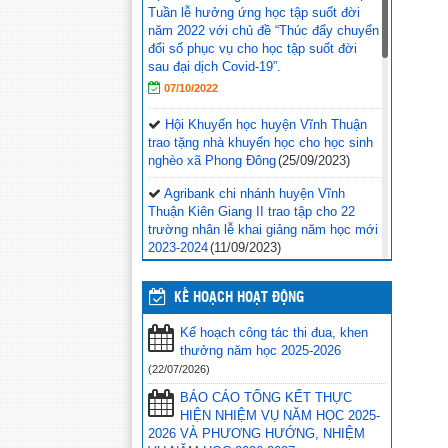
Tuần lễ hưởng ứng học tập suốt đời
năm 2022 với chủ đề “Thúc đẩy chuyển
đổi số phục vụ cho học tập suốt đời
sau đại dịch Covid-19”.
07/10/2022
Hội Khuyến học huyện Vĩnh Thuận
trao tặng nhà khuyến học cho học sinh
nghèo xã Phong Đông
(25/09/2023)
Agribank chi nhánh huyện Vĩnh
Thuận Kiên Giang II trao tập cho 22
trường nhân lễ khai giảng năm học mới
2023-2024
(11/09/2023)
Đồng chí Nguyễn Văn Sạch dự lễ
khai giảng năm học mới tại huyện Vĩnh
KẾ HOẠCH HOẠT ĐỘNG
Thuận
(05/09/2023)
Kế hoạch công tác thi đua, khen
Thư của Chủ tịch nước Võ Văn
thưởng năm học 2025-2026
Thưởng gửi ngành giáo dục nhân dịp
(22/07/2026)
khai giảng năm học 2023-
BÁO CÁO TỔNG KẾT THỰC
2024
(04/09/2023)
HIỆN NHIỆM VỤ NĂM HỌC 2025-
2026 VÀ PHƯƠNG HƯỚNG, NHIỆM
Phối hợp với ngành giáo dục trên địa