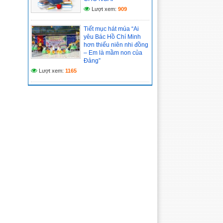
Lượt xem:
909
Tiết mục hát múa “Ai
yêu Bác Hồ Chí Minh
hơn thiếu niên nhi đồng
– Em là mầm non của
Đảng”
Lượt xem:
1165