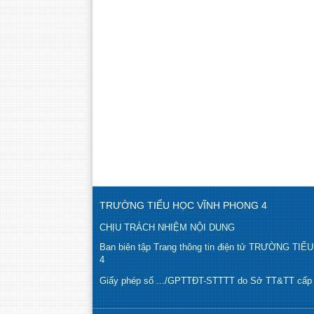
TRƯỜNG TIỂU HỌC VĨNH PHONG 4
CHỊU TRÁCH NHIỆM NỘI DUNG
Ban biên tập Trang thông tin điện tử TRƯỜNG T
4
Giấy phép số .../GPTTĐT-STTTT do Sở TT&TT cấp n