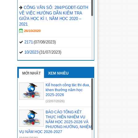
CÔNG VĂN SỐ: 284/PGDĐT-GDTH
VỀ VIỆC HƯỚNG DẪN KIỂM TRA
GIỮA HỌC KÌ I, NĂM HỌC 2020 –
2021
26/10/2020
2171
(07/08/2023)
10/2023
(31/07/2023)
1120/QĐ-UBND
(29/05/2023)
1814/KL-BGDĐT
(07/02/2023)
MỚI NHẤT
XEM NHIỀU
2496-QD-UBND
(10/10/2022)
Kế hoạch công tác thi đua,
khen thưởng năm học
2495-QD-UBND
(10/10/2022)
2025-2026
(22/07/2026)
2494-QD-UBND
(10/10/2022)
BÁO CÁO TỔNG KẾT
888/TB-UBND
(31/08/2022)
THỰC HIỆN NHIỆM VỤ
NĂM HỌC 2025-2026 VÀ
2397/QĐ-UBND
(26/08/2022)
PHƯƠNG HƯỚNG, NHIỆM
VỤ NĂM HỌC 2026-2027
31/2022/NQ-HĐND
(16/08/2022)