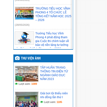
(04/06/2026)
TRƯỜNG TIỂU HỌC VĨNH
PHONG 4 TỔ CHỨC LỄ
TỔNG KẾT NĂM HỌC 2025
– 2026
(28/05/2026)
Trường Tiểu học Vĩnh
Phong 4 phát động tham
gia Cuộc thi chính luận về
bảo vệ nền tảng tư tưởng
của Đảng xã Vĩnh Phong năm 2026
(20/05/2026)
THƯ VIỆN ẢNH
Tập thể Đảng viên, viên
chức, người lao động của
TẬP HUẤN TRANG
đơn vị tham gia học tập
THÔNG TIN ĐIỆN TỬ
Nghị quyết Hội nghị lần thứ
NGÀNH GIÁO DỤC
hai Ban Chấp hành Trung ương Đảng khoá
NĂM 2023
XIV
Lượt xem:
1089
(14/05/2026)
Giải bơi lội thiếu niên
Chi bộ cơ sở trường Tiểu
nhi đồng lần thứ I
học Vĩnh Phong 4 báo cáo
kết quả tổ chức học tập,
Lượt xem:
1185
quán triệt Nghị quyết Hội