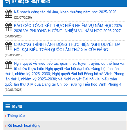
Phối hợp với ngành giáo dục trên địa bàn huyện Vĩnh Thuận trong
KẾ HOẠCH HOẠT ĐỘNG
công tác thu hộ học phí
(30/08/2023)
Kế hoạch công tác thi đua, khen thưởng năm học 2025-2026
Vĩnh Thuận sẵn sàng cho năm học mới 2023-2024
(30/08/2023)
(22/07/2026)
Tổng kết năm học 2022-2023 và triển khai phương hướng, nhiệm
BÁO CÁO TỔNG KẾT THỰC HIỆN NHIỆM VỤ NĂM HỌC 2025-
vụ trọng tâm năm học 2023-2024
(30/08/2023)
2026 VÀ PHƯƠNG HƯỚNG, NHIỆM VỤ NĂM HỌC 2026-2027
(04/06/2026)
Trao 20 suất quà cho học sinh có hoàn cảnh khó khăn trước thềm
CHƯƠNG TRÌNH HÀNH ĐỘNG THỰC HIỆN NGHỊ QUYẾT ĐẠI
năm học mới
(25/08/2023)
HỘI ĐẠI BIỂU TOÀN QUỐC LẦN THỨ XIV CỦA ĐẢNG
Toà án nhân dân tỉnh Kiên Giang tặng Quỹ khuyến học huyện Vĩnh
(19/03/2026)
Thuận trước thềm năm học 2023-2024
(15/08/2023)
Nghị quyêt về việc tiếp tục quán triệt, tuyên truyền, cụ thể hóa và
tổ chức thực hiện Nghị quyết Đại hội đại biểu Đảng bộ tỉnh lần
Đẩy nhanh tiến độ thi công “Công trình xây nhà khuyến học năm
thứ I, nhiệm kỳ 2025–2030; Nghị quyết Đại hội Đảng bộ xã Vĩnh Phong
2023” tặng học sinh nghèo vượt khó học giỏi hiện chưa có nhà
lần thứ I, nhiệm kỳ 2025–2030; và Nghị quyết Đại hội đại biểu toàn
ở
(10/08/2023)
quốc lần thứ XIV của Đảng tại Chi bộ Trường Tiểu học Vĩnh Phong 4
(19/03/2026)
MENU
Thông báo
Kế hoạch hoạt động