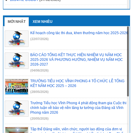
2496-QD-UBND
(10/10/2022)
2495-QD-UBND
(10/10/2022)
MỚI NHẤT
XEM NHIỀU
2494-QD-UBND
(10/10/2022)
Kế hoạch công tác thi đua, khen thưởng năm học 2025-2026
888/TB-UBND
(31/08/2022)
(22/07/2026)
2397/QĐ-UBND
(26/08/2022)
BÁO CÁO TỔNG KẾT THỰC HIỆN NHIỆM VỤ NĂM HỌC
31/2022/NQ-HĐND
(16/08/2022)
2025-2026 VÀ PHƯƠNG HƯỚNG, NHIỆM VỤ NĂM HỌC
2026-2027
(04/06/2026)
TRƯỜNG TIỂU HỌC VĨNH PHONG 4 TỔ CHỨC LỄ TỔNG
KẾT NĂM HỌC 2025 – 2026
(28/05/2026)
Trường Tiểu học Vĩnh Phong 4 phát động tham gia Cuộc thi
chính luận về bảo vệ nền tảng tư tưởng của Đảng xã Vĩnh
Phong năm 2026
(20/05/2026)
Tập thể Đảng viên, viên chức, người lao động của đơn vị