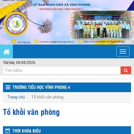
Toggle
naviga
Thứ bảy, 08/08/2026
TRƯỜNG TIỂU HỌC VĨNH PHONG 4
Trang chủ
Tổ khối văn phòng
Tổ khối văn phòng
THỜI KHÓA BIỂU