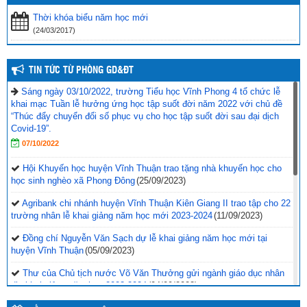
Thời khóa biểu năm học mới
(24/03/2017)
TIN TỨC TỪ PHÒNG GD&ĐT
Sáng ngày 03/10/2022, trường Tiểu học Vĩnh Phong 4 tổ chức lễ
khai mạc Tuần lễ hưởng ứng học tập suốt đời năm 2022 với chủ đề
“Thúc đẩy chuyển đổi số phục vụ cho học tập suốt đời sau đại dịch
Covid-19”.
07/10/2022
Hội Khuyến học huyện Vĩnh Thuận trao tặng nhà khuyến học cho
học sinh nghèo xã Phong Đông
(25/09/2023)
Agribank chi nhánh huyện Vĩnh Thuận Kiên Giang II trao tập cho 22
trường nhân lễ khai giảng năm học mới 2023-2024
(11/09/2023)
Đồng chí Nguyễn Văn Sạch dự lễ khai giảng năm học mới tại
huyện Vĩnh Thuận
(05/09/2023)
Thư của Chủ tịch nước Võ Văn Thưởng gửi ngành giáo dục nhân
dịp khai giảng năm học 2023-2024
(04/09/2023)