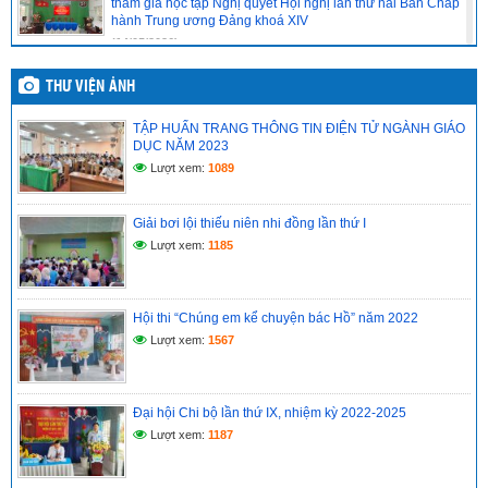
tham gia học tập Nghị quyết Hội nghị lần thứ hai Ban Chấp
hành Trung ương Đảng khoá XIV
(14/05/2026)
Chi bộ cơ sở trường Tiểu học Vĩnh Phong 4 báo cáo kết quả
THƯ VIỆN ẢNH
tổ chức học tập, quán triệt Nghị quyết Hội nghị lần thứ hai
Ban Chấp hành Trung ương Đảng khóa XIV
TẬP HUẤN TRANG THÔNG TIN ĐIỆN TỬ NGÀNH GIÁO
(14/05/2026)
DỤC NĂM 2023
Lượt xem:
1089
CHI BỘ CƠ SỞ TRƯỜNG TIỂU HỌC VĨNH PHONG 4 TỔ
CHỨC HỌC TẬP, QUÁN TRIỆT NGHỊ QUYẾT HỘI NGHỊ LẦN
THỨ II BAN CHẤP HÀNH TRUNG ƯƠNG ĐẢNG KHÓA XIV
Giải bơi lội thiếu niên nhi đồng lần thứ I
(14/05/2026)
Lượt xem:
1185
Hồ sơ đánh giá chuẩn nghề nghiệp giáo viên năm học
2025–2026
(12/05/2026)
Hội thi “Chúng em kể chuyện bác Hồ” năm 2022
Lượt xem:
1567
Đại hội Chi bộ lần thứ IX, nhiệm kỳ 2022-2025
Lượt xem:
1187