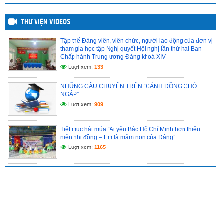
THƯ VIỆN VIDEOS
Tập thể Đảng viên, viên chức, người lao động của đơn vị
tham gia học tập Nghị quyết Hội nghị lần thứ hai Ban
Chấp hành Trung ương Đảng khoá XIV
Lượt xem:
133
NHỮNG CÂU CHUYỆN TRÊN “CÁNH ĐỒNG CHÓ
NGÁP”
Lượt xem:
909
Tiết mục hát múa “Ai yêu Bác Hồ Chí Minh hơn thiếu
niên nhi đồng – Em là mầm non của Đảng”
Lượt xem:
1165