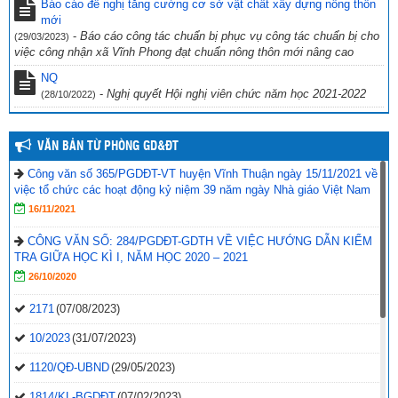
Giáo dục và Đào tạo Vĩnh Thuận về việc hưởng ứng “Ngày toàn dân
Báo cáo đề nghị tăng cường cơ sở vật chất xây dựng nông thôn
phòng cháy và chữa cháy” năm 2022.
mới
(19/09/2022)
-
Báo cáo công tác chuẩn bị phục vụ công tác chuẩn bị cho
(29/03/2023)
việc công nhận xã Vĩnh Phong đạt chuẩn nông thôn mới nâng cao
NQ
-
Nghị quyết Hội nghị viên chức năm học 2021-2022
(28/10/2022)
VĂN BẢN TỪ PHÒNG GD&ĐT
Công văn số 365/PGDĐT-VT huyện Vĩnh Thuận ngày 15/11/2021 về
việc tổ chức các hoạt động kỷ niệm 39 năm ngày Nhà giáo Việt Nam
16/11/2021
CÔNG VĂN SỐ: 284/PGDĐT-GDTH VỀ VIỆC HƯỚNG DẪN KIỂM
TRA GIỮA HỌC KÌ I, NĂM HỌC 2020 – 2021
26/10/2020
2171
(07/08/2023)
10/2023
(31/07/2023)
1120/QĐ-UBND
(29/05/2023)
1814/KL-BGDĐT
(07/02/2023)