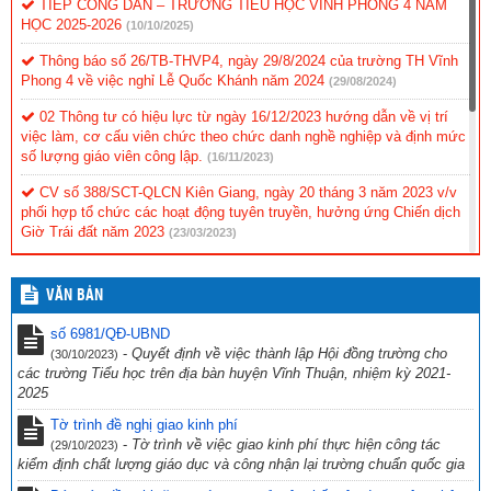
TIẾP CÔNG DÂN – TRƯỜNG TIỂU HỌC VĨNH PHONG 4 NĂM
HỌC 2025-2026
(10/10/2025)
Thông báo số 26/TB-THVP4, ngày 29/8/2024 của trường TH Vĩnh
Phong 4 về việc nghỉ Lễ Quốc Khánh năm 2024
(29/08/2024)
02 Thông tư có hiệu lực từ ngày 16/12/2023 hướng dẫn về vị trí
việc làm, cơ cấu viên chức theo chức danh nghề nghiệp và định mức
số lượng giáo viên công lập.
(16/11/2023)
CV số 388/SCT-QLCN Kiên Giang, ngày 20 tháng 3 năm 2023 v/v
phối hợp tổ chức các hoạt động tuyên truyền, hưởng ứng Chiến dịch
Giờ Trái đất năm 2023
(23/03/2023)
Hội thi tìm hiểu “Cuộc đời và sự nghiệp cách mạng cố Thủ tướng
Chính phủ Võ Văn Kiệt”
(31/10/2022)
VĂN BẢN
CV 1736/UBND-NC CỦA UBND TỈNH KIÊN GIANG NGÀY
số 6981/QĐ-UBND
23/9/2022 VỀ VIỆC THỰC HIỆN CÔNG TÁC PHÒNG, CHỐNG TỘI
-
Quyết định về việc thành lập Hội đồng trường cho
(30/10/2023)
PHẠM SỬ DỤNG CÔNG NGHỆ CAO.
(29/09/2022)
các trường Tiểu học trên địa bàn huyện Vĩnh Thuận, nhiệm kỳ 2021-
2025
CV số 2870/SGDĐT-VP, Kiên Giang ngày 26/9/2022 của Sở Giáo
dục & Đào tạo Kiên Giang về việc chủ động ứng phó với bão số 4
Tờ trình đề nghị giao kinh phí
năm 2022
(27/09/2022)
-
Tờ trình về việc giao kinh phí thực hiện công tác
(29/10/2023)
kiểm định chất lượng giáo dục và công nhận lại trường chuẩn quốc gia
Công văn số 234/PGDĐT, ngày 16 tháng 9 năm 2022 của phòng