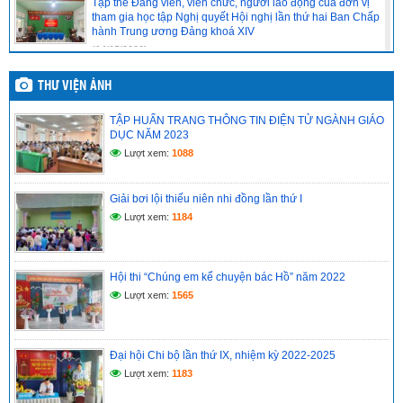
Tập thể Đảng viên, viên chức, người lao động của đơn vị
tham gia học tập Nghị quyết Hội nghị lần thứ hai Ban Chấp
hành Trung ương Đảng khoá XIV
(14/05/2026)
Chi bộ cơ sở trường Tiểu học Vĩnh Phong 4 báo cáo kết quả
THƯ VIỆN ẢNH
tổ chức học tập, quán triệt Nghị quyết Hội nghị lần thứ hai
Ban Chấp hành Trung ương Đảng khóa XIV
TẬP HUẤN TRANG THÔNG TIN ĐIỆN TỬ NGÀNH GIÁO
(14/05/2026)
DỤC NĂM 2023
Lượt xem:
1088
CHI BỘ CƠ SỞ TRƯỜNG TIỂU HỌC VĨNH PHONG 4 TỔ
CHỨC HỌC TẬP, QUÁN TRIỆT NGHỊ QUYẾT HỘI NGHỊ LẦN
THỨ II BAN CHẤP HÀNH TRUNG ƯƠNG ĐẢNG KHÓA XIV
Giải bơi lội thiếu niên nhi đồng lần thứ I
(14/05/2026)
Lượt xem:
1184
Hồ sơ đánh giá chuẩn nghề nghiệp giáo viên năm học
2025–2026
(12/05/2026)
Hội thi “Chúng em kể chuyện bác Hồ” năm 2022
Lượt xem:
1565
Đại hội Chi bộ lần thứ IX, nhiệm kỳ 2022-2025
Lượt xem:
1183