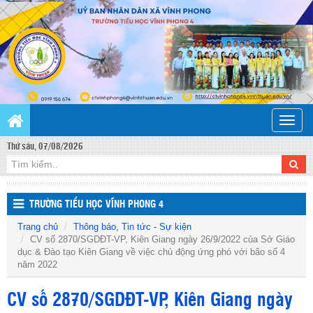
Toggle
naviga
Thứ sáu, 07/08/2026
TRƯỜNG TIỂU HỌC VĨNH PHONG 4
Trang chủ
Thông báo
,
Tin tức - Sự kiện
CV số 2870/SGDĐT-VP, Kiên Giang ngày 26/9/2022 của Sở Giáo
dục & Đào tạo Kiên Giang về việc chủ động ứng phó với bão số 4
năm 2022
CV số 2870/SGDĐT-VP, Kiên Giang ngày