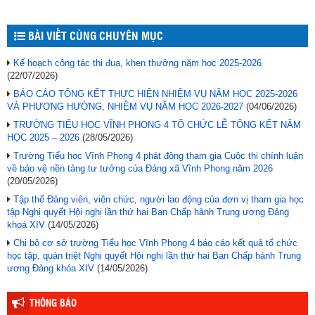
BÀI VIẾT CÙNG CHUYÊN MỤC
Kế hoạch công tác thi đua, khen thưởng năm học 2025-2026
(22/07/2026)
BÁO CÁO TỔNG KẾT THỰC HIỆN NHIỆM VỤ NĂM HỌC 2025-2026
VÀ PHƯƠNG HƯỚNG, NHIỆM VỤ NĂM HỌC 2026-2027
(04/06/2026)
TRƯỜNG TIỂU HỌC VĨNH PHONG 4 TỔ CHỨC LỄ TỔNG KẾT NĂM
HỌC 2025 – 2026
(28/05/2026)
Trường Tiểu học Vĩnh Phong 4 phát động tham gia Cuộc thi chính luận
về bảo vệ nền tảng tư tưởng của Đảng xã Vĩnh Phong năm 2026
(20/05/2026)
Tập thể Đảng viên, viên chức, người lao động của đơn vị tham gia học
tập Nghị quyết Hội nghị lần thứ hai Ban Chấp hành Trung ương Đảng
khoá XIV
(14/05/2026)
Chi bộ cơ sở trường Tiểu học Vĩnh Phong 4 báo cáo kết quả tổ chức
học tập, quán triệt Nghị quyết Hội nghị lần thứ hai Ban Chấp hành Trung
ương Đảng khóa XIV
(14/05/2026)
THÔNG BÁO