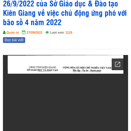
26/9/2022 của Sở Giáo dục & Đào tạo
Kiên Giang về việc chủ động ứng phó với
bão số 4 năm 2022
Quản trị
27/09/2022
Lượt xem:
1129
Đọc bài viết