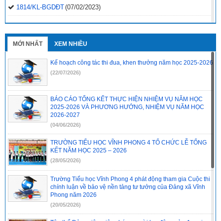
1814/KL-BGDĐT
(07/02/2023)
2496-QD-UBND
(10/10/2022)
2495-QD-UBND
(10/10/2022)
MỚI NHẤT
XEM NHIỀU
2494-QD-UBND
(10/10/2022)
Kế hoạch công tác thi đua, khen thưởng năm học 2025-2026
888/TB-UBND
(31/08/2022)
(22/07/2026)
2397/QĐ-UBND
(26/08/2022)
BÁO CÁO TỔNG KẾT THỰC HIỆN NHIỆM VỤ NĂM HỌC
31/2022/NQ-HĐND
(16/08/2022)
2025-2026 VÀ PHƯƠNG HƯỚNG, NHIỆM VỤ NĂM HỌC
2026-2027
(04/06/2026)
TRƯỜNG TIỂU HỌC VĨNH PHONG 4 TỔ CHỨC LỄ TỔNG
KẾT NĂM HỌC 2025 – 2026
(28/05/2026)
Trường Tiểu học Vĩnh Phong 4 phát động tham gia Cuộc thi
chính luận về bảo vệ nền tảng tư tưởng của Đảng xã Vĩnh
Phong năm 2026
(20/05/2026)