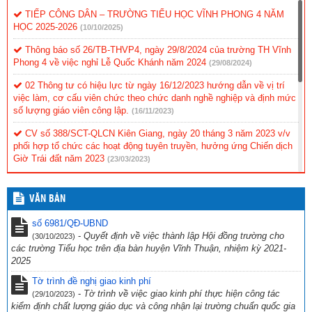
TIẾP CÔNG DÂN – TRƯỜNG TIỂU HỌC VĨNH PHONG 4 NĂM
HỌC 2025-2026
(10/10/2025)
Thông báo số 26/TB-THVP4, ngày 29/8/2024 của trường TH Vĩnh
Phong 4 về việc nghỉ Lễ Quốc Khánh năm 2024
(29/08/2024)
02 Thông tư có hiệu lực từ ngày 16/12/2023 hướng dẫn về vị trí
việc làm, cơ cấu viên chức theo chức danh nghề nghiệp và định mức
số lượng giáo viên công lập.
(16/11/2023)
CV số 388/SCT-QLCN Kiên Giang, ngày 20 tháng 3 năm 2023 v/v
phối hợp tổ chức các hoạt động tuyên truyền, hưởng ứng Chiến dịch
Giờ Trái đất năm 2023
(23/03/2023)
Hội thi tìm hiểu “Cuộc đời và sự nghiệp cách mạng cố Thủ tướng
Chính phủ Võ Văn Kiệt”
(31/10/2022)
VĂN BẢN
CV 1736/UBND-NC CỦA UBND TỈNH KIÊN GIANG NGÀY
số 6981/QĐ-UBND
23/9/2022 VỀ VIỆC THỰC HIỆN CÔNG TÁC PHÒNG, CHỐNG TỘI
-
Quyết định về việc thành lập Hội đồng trường cho
(30/10/2023)
PHẠM SỬ DỤNG CÔNG NGHỆ CAO.
(29/09/2022)
các trường Tiểu học trên địa bàn huyện Vĩnh Thuận, nhiệm kỳ 2021-
2025
CV số 2870/SGDĐT-VP, Kiên Giang ngày 26/9/2022 của Sở Giáo
dục & Đào tạo Kiên Giang về việc chủ động ứng phó với bão số 4
Tờ trình đề nghị giao kinh phí
năm 2022
(27/09/2022)
-
Tờ trình về việc giao kinh phí thực hiện công tác
(29/10/2023)
kiểm định chất lượng giáo dục và công nhận lại trường chuẩn quốc gia