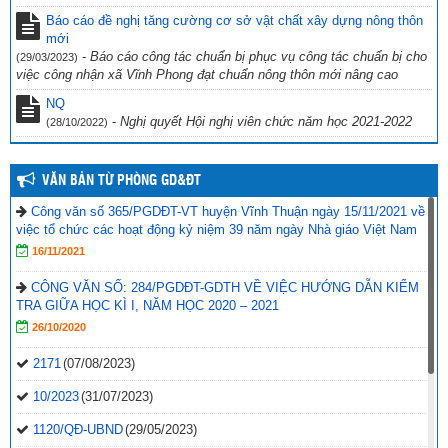
Công văn số 234/PGDĐT, ngày 16 tháng 9 năm 2022 của phòng
Giáo dục và Đào tạo Vĩnh Thuận về việc hưởng ứng “Ngày toàn dân
Báo cáo đề nghị tăng cường cơ sở vật chất xây dựng nông thôn
phòng cháy và chữa cháy” năm 2022.
mới
(19/09/2022)
-
Báo cáo công tác chuẩn bị phục vụ công tác chuẩn bị cho
(29/03/2023)
việc công nhận xã Vĩnh Phong đạt chuẩn nông thôn mới nâng cao
NQ
-
Nghị quyết Hội nghị viên chức năm học 2021-2022
(28/10/2022)
VĂN BẢN TỪ PHÒNG GD&ĐT
Công văn số 365/PGDĐT-VT huyện Vĩnh Thuận ngày 15/11/2021 về
việc tổ chức các hoạt động kỷ niệm 39 năm ngày Nhà giáo Việt Nam
16/11/2021
CÔNG VĂN SỐ: 284/PGDĐT-GDTH VỀ VIỆC HƯỚNG DẪN KIỂM
TRA GIỮA HỌC KÌ I, NĂM HỌC 2020 – 2021
26/10/2020
2171
(07/08/2023)
10/2023
(31/07/2023)
1120/QĐ-UBND
(29/05/2023)