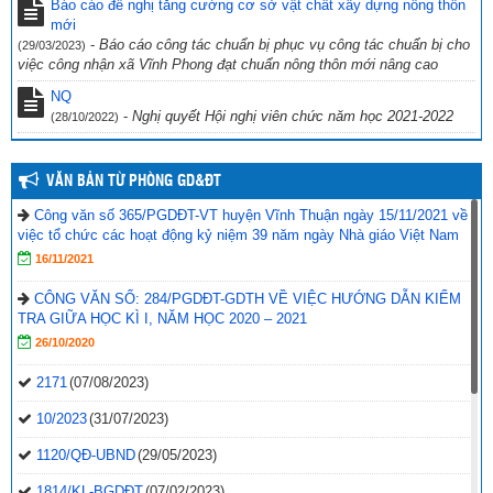
Giáo dục và Đào tạo Vĩnh Thuận về việc hưởng ứng “Ngày toàn dân
Báo cáo đề nghị tăng cường cơ sở vật chất xây dựng nông thôn
phòng cháy và chữa cháy” năm 2022.
mới
(19/09/2022)
-
Báo cáo công tác chuẩn bị phục vụ công tác chuẩn bị cho
(29/03/2023)
việc công nhận xã Vĩnh Phong đạt chuẩn nông thôn mới nâng cao
NQ
-
Nghị quyết Hội nghị viên chức năm học 2021-2022
(28/10/2022)
VĂN BẢN TỪ PHÒNG GD&ĐT
Công văn số 365/PGDĐT-VT huyện Vĩnh Thuận ngày 15/11/2021 về
việc tổ chức các hoạt động kỷ niệm 39 năm ngày Nhà giáo Việt Nam
16/11/2021
CÔNG VĂN SỐ: 284/PGDĐT-GDTH VỀ VIỆC HƯỚNG DẪN KIỂM
TRA GIỮA HỌC KÌ I, NĂM HỌC 2020 – 2021
26/10/2020
2171
(07/08/2023)
10/2023
(31/07/2023)
1120/QĐ-UBND
(29/05/2023)
1814/KL-BGDĐT
(07/02/2023)