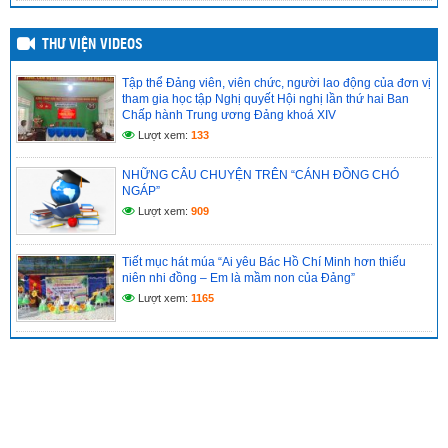
THƯ VIỆN VIDEOS
Tập thể Đảng viên, viên chức, người lao động của đơn vị
tham gia học tập Nghị quyết Hội nghị lần thứ hai Ban
Chấp hành Trung ương Đảng khoá XIV
Lượt xem:
133
NHỮNG CÂU CHUYỆN TRÊN “CÁNH ĐỒNG CHÓ
NGÁP”
Lượt xem:
909
Tiết mục hát múa “Ai yêu Bác Hồ Chí Minh hơn thiếu
niên nhi đồng – Em là mầm non của Đảng”
Lượt xem:
1165