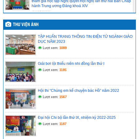
tham gia học tập Nghị quyết Hội nghị lần thứ hai Ban Chấp
hành Trung ương Đảng khoá XIV
(14/05/2026)
Chi bộ cơ sở trường Tiểu học Vĩnh Phong 4 báo cáo kết quả
THƯ VIỆN ẢNH
tổ chức học tập, quán triệt Nghị quyết Hội nghị lần thứ hai
Ban Chấp hành Trung ương Đảng khóa XIV
TẬP HUẤN TRANG THÔNG TIN ĐIỆN TỬ NGÀNH GIÁO
(14/05/2026)
DỤC NĂM 2023
Lượt xem:
1089
CHI BỘ CƠ SỞ TRƯỜNG TIỂU HỌC VĨNH PHONG 4 TỔ
CHỨC HỌC TẬP, QUÁN TRIỆT NGHỊ QUYẾT HỘI NGHỊ LẦN
THỨ II BAN CHẤP HÀNH TRUNG ƯƠNG ĐẢNG KHÓA XIV
Giải bơi lội thiếu niên nhi đồng lần thứ I
(14/05/2026)
Lượt xem:
1185
Hồ sơ đánh giá chuẩn nghề nghiệp giáo viên năm học
2025–2026
(12/05/2026)
Hội thi “Chúng em kể chuyện bác Hồ” năm 2022
Lượt xem:
1567
Đại hội Chi bộ lần thứ IX, nhiệm kỳ 2022-2025
Lượt xem:
1187