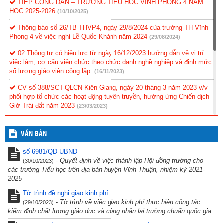
TIẾP CÔNG DÂN – TRƯỜNG TIỂU HỌC VĨNH PHONG 4 NĂM
HỌC 2025-2026
(10/10/2025)
Thông báo số 26/TB-THVP4, ngày 29/8/2024 của trường TH Vĩnh
Phong 4 về việc nghỉ Lễ Quốc Khánh năm 2024
(29/08/2024)
02 Thông tư có hiệu lực từ ngày 16/12/2023 hướng dẫn về vị trí
việc làm, cơ cấu viên chức theo chức danh nghề nghiệp và định mức
số lượng giáo viên công lập.
(16/11/2023)
CV số 388/SCT-QLCN Kiên Giang, ngày 20 tháng 3 năm 2023 v/v
phối hợp tổ chức các hoạt động tuyên truyền, hưởng ứng Chiến dịch
Giờ Trái đất năm 2023
(23/03/2023)
Hội thi tìm hiểu “Cuộc đời và sự nghiệp cách mạng cố Thủ tướng
Chính phủ Võ Văn Kiệt”
(31/10/2022)
VĂN BẢN
CV 1736/UBND-NC CỦA UBND TỈNH KIÊN GIANG NGÀY
số 6981/QĐ-UBND
23/9/2022 VỀ VIỆC THỰC HIỆN CÔNG TÁC PHÒNG, CHỐNG TỘI
-
Quyết định về việc thành lập Hội đồng trường cho
(30/10/2023)
PHẠM SỬ DỤNG CÔNG NGHỆ CAO.
(29/09/2022)
các trường Tiểu học trên địa bàn huyện Vĩnh Thuận, nhiệm kỳ 2021-
2025
CV số 2870/SGDĐT-VP, Kiên Giang ngày 26/9/2022 của Sở Giáo
dục & Đào tạo Kiên Giang về việc chủ động ứng phó với bão số 4
Tờ trình đề nghị giao kinh phí
năm 2022
(27/09/2022)
-
Tờ trình về việc giao kinh phí thực hiện công tác
(29/10/2023)
kiểm định chất lượng giáo dục và công nhận lại trường chuẩn quốc gia
Công văn số 234/PGDĐT, ngày 16 tháng 9 năm 2022 của phòng