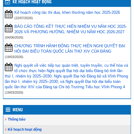
Phối hợp với ngành giáo dục trên địa bàn huyện Vĩnh Thuận trong
KẾ HOẠCH HOẠT ĐỘNG
công tác thu hộ học phí
(30/08/2023)
Kế hoạch công tác thi đua, khen thưởng năm học 2025-2026
Vĩnh Thuận sẵn sàng cho năm học mới 2023-2024
(30/08/2023)
(22/07/2026)
Tổng kết năm học 2022-2023 và triển khai phương hướng, nhiệm
BÁO CÁO TỔNG KẾT THỰC HIỆN NHIỆM VỤ NĂM HỌC 2025-
vụ trọng tâm năm học 2023-2024
(30/08/2023)
2026 VÀ PHƯƠNG HƯỚNG, NHIỆM VỤ NĂM HỌC 2026-2027
(04/06/2026)
Trao 20 suất quà cho học sinh có hoàn cảnh khó khăn trước thềm
CHƯƠNG TRÌNH HÀNH ĐỘNG THỰC HIỆN NGHỊ QUYẾT ĐẠI
năm học mới
(25/08/2023)
HỘI ĐẠI BIỂU TOÀN QUỐC LẦN THỨ XIV CỦA ĐẢNG
Toà án nhân dân tỉnh Kiên Giang tặng Quỹ khuyến học huyện Vĩnh
(19/03/2026)
Thuận trước thềm năm học 2023-2024
(15/08/2023)
Nghị quyêt về việc tiếp tục quán triệt, tuyên truyền, cụ thể hóa và
tổ chức thực hiện Nghị quyết Đại hội đại biểu Đảng bộ tỉnh lần
Đẩy nhanh tiến độ thi công “Công trình xây nhà khuyến học năm
thứ I, nhiệm kỳ 2025–2030; Nghị quyết Đại hội Đảng bộ xã Vĩnh Phong
2023” tặng học sinh nghèo vượt khó học giỏi hiện chưa có nhà
lần thứ I, nhiệm kỳ 2025–2030; và Nghị quyết Đại hội đại biểu toàn
ở
(10/08/2023)
quốc lần thứ XIV của Đảng tại Chi bộ Trường Tiểu học Vĩnh Phong 4
(19/03/2026)
MENU
Thông báo
Kế hoạch hoạt động