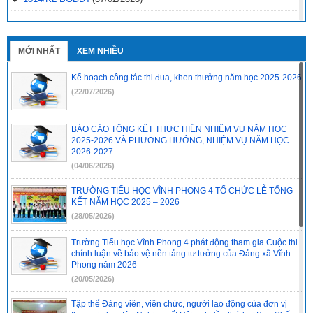
2496-QD-UBND
(10/10/2022)
2495-QD-UBND
(10/10/2022)
MỚI NHẤT
XEM NHIỀU
2494-QD-UBND
(10/10/2022)
Kế hoạch công tác thi đua, khen thưởng năm học 2025-2026
888/TB-UBND
(31/08/2022)
(22/07/2026)
2397/QĐ-UBND
(26/08/2022)
BÁO CÁO TỔNG KẾT THỰC HIỆN NHIỆM VỤ NĂM HỌC
31/2022/NQ-HĐND
(16/08/2022)
2025-2026 VÀ PHƯƠNG HƯỚNG, NHIỆM VỤ NĂM HỌC
2026-2027
(04/06/2026)
TRƯỜNG TIỂU HỌC VĨNH PHONG 4 TỔ CHỨC LỄ TỔNG
KẾT NĂM HỌC 2025 – 2026
(28/05/2026)
Trường Tiểu học Vĩnh Phong 4 phát động tham gia Cuộc thi
chính luận về bảo vệ nền tảng tư tưởng của Đảng xã Vĩnh
Phong năm 2026
(20/05/2026)
Tập thể Đảng viên, viên chức, người lao động của đơn vị