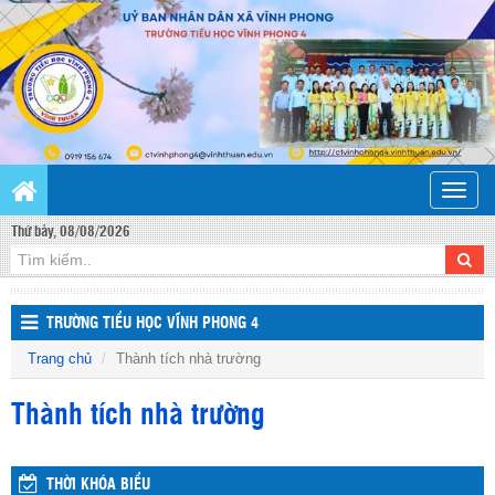
Toggle
naviga
Thứ bảy, 08/08/2026
TRƯỜNG TIỂU HỌC VĨNH PHONG 4
Trang chủ
Thành tích nhà trường
Thành tích nhà trường
THỜI KHÓA BIỂU