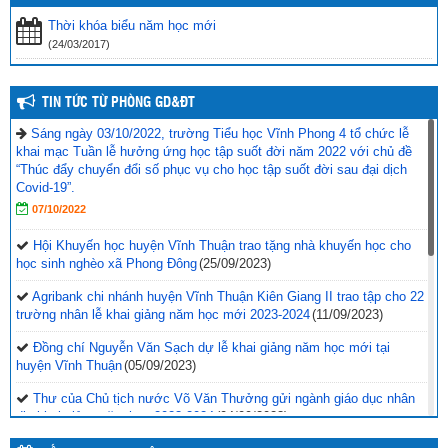
Thời khóa biểu năm học mới
(24/03/2017)
TIN TỨC TỪ PHÒNG GD&ĐT
Sáng ngày 03/10/2022, trường Tiểu học Vĩnh Phong 4 tổ chức lễ
khai mạc Tuần lễ hưởng ứng học tập suốt đời năm 2022 với chủ đề
“Thúc đẩy chuyển đổi số phục vụ cho học tập suốt đời sau đại dịch
Covid-19”.
07/10/2022
Hội Khuyến học huyện Vĩnh Thuận trao tặng nhà khuyến học cho
học sinh nghèo xã Phong Đông
(25/09/2023)
Agribank chi nhánh huyện Vĩnh Thuận Kiên Giang II trao tập cho 22
trường nhân lễ khai giảng năm học mới 2023-2024
(11/09/2023)
Đồng chí Nguyễn Văn Sạch dự lễ khai giảng năm học mới tại
huyện Vĩnh Thuận
(05/09/2023)
Thư của Chủ tịch nước Võ Văn Thưởng gửi ngành giáo dục nhân
dịp khai giảng năm học 2023-2024
(04/09/2023)