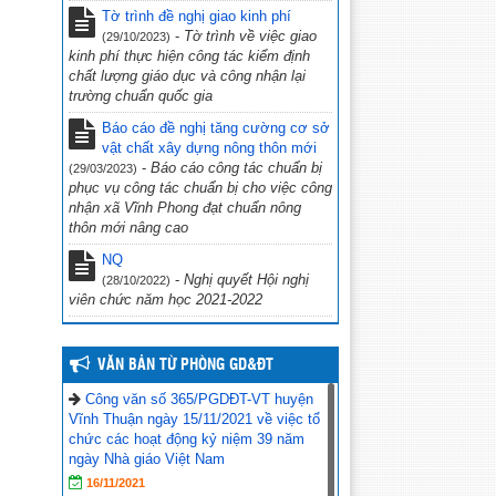
Tờ trình đề nghị giao kinh phí
phủ Võ Văn Kiệt”
(31/10/2022)
-
Tờ trình về việc giao
(29/10/2023)
CV 1736/UBND-NC CỦA UBND
kinh phí thực hiện công tác kiểm định
TỈNH KIÊN GIANG NGÀY 23/9/2022
chất lượng giáo dục và công nhận lại
VỀ VIỆC THỰC HIỆN CÔNG TÁC
trường chuẩn quốc gia
PHÒNG, CHỐNG TỘI PHẠM SỬ
Báo cáo đề nghị tăng cường cơ sở
DỤNG CÔNG NGHỆ CAO.
(29/09/2022)
vật chất xây dựng nông thôn mới
-
Báo cáo công tác chuẩn bị
(29/03/2023)
CV số 2870/SGDĐT-VP, Kiên Giang
phục vụ công tác chuẩn bị cho việc công
ngày 26/9/2022 của Sở Giáo dục & Đào
nhận xã Vĩnh Phong đạt chuẩn nông
tạo Kiên Giang về việc chủ động ứng
thôn mới nâng cao
phó với bão số 4 năm 2022
(27/09/2022)
NQ
Công văn số 234/PGDĐT, ngày 16
-
Nghị quyết Hội nghị
(28/10/2022)
tháng 9 năm 2022 của phòng Giáo dục
viên chức năm học 2021-2022
và Đào tạo Vĩnh Thuận về việc hưởng
ứng “Ngày toàn dân phòng cháy và
chữa cháy” năm 2022.
(19/09/2022)
VĂN BẢN TỪ PHÒNG GD&ĐT
Công văn số 365/PGDĐT-VT huyện
Vĩnh Thuận ngày 15/11/2021 về việc tổ
chức các hoạt động kỷ niệm 39 năm
ngày Nhà giáo Việt Nam
16/11/2021