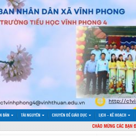
N BẢN
TÀI NGUYÊN
CHUYÊN ĐỀ GIÁO DỤC
LỊCH – KẾ HOẠCH
CHÀO MỪNG CÁC BẠN ĐẾN V