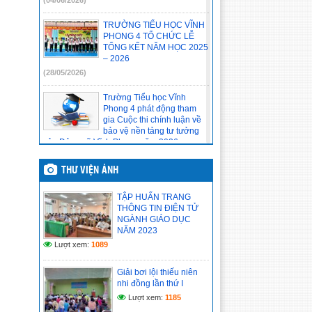
(04/06/2026)
TRƯỜNG TIỂU HỌC VĨNH
PHONG 4 TỔ CHỨC LỄ
TỔNG KẾT NĂM HỌC 2025
– 2026
(28/05/2026)
Trường Tiểu học Vĩnh
Phong 4 phát động tham
gia Cuộc thi chính luận về
bảo vệ nền tảng tư tưởng
của Đảng xã Vĩnh Phong năm 2026
(20/05/2026)
THƯ VIỆN ẢNH
Tập thể Đảng viên, viên
chức, người lao động của
TẬP HUẤN TRANG
đơn vị tham gia học tập
THÔNG TIN ĐIỆN TỬ
Nghị quyết Hội nghị lần thứ
NGÀNH GIÁO DỤC
hai Ban Chấp hành Trung ương Đảng khoá
NĂM 2023
XIV
Lượt xem:
1089
(14/05/2026)
Giải bơi lội thiếu niên
Chi bộ cơ sở trường Tiểu
nhi đồng lần thứ I
học Vĩnh Phong 4 báo cáo
kết quả tổ chức học tập,
Lượt xem:
1185
quán triệt Nghị quyết Hội