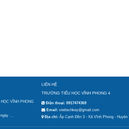
LIÊN HỆ
TRƯỜNG TIỂU HỌC VĨNH PHONG 4
IỂU HỌC VĨNH PHONG
Điện thoại:
0917474369
Email:
viettechkey@gmail.com
gày ....
Địa chỉ:
Ấp Cạnh Đền 3 - Xã Vĩnh Phong - Huyện 