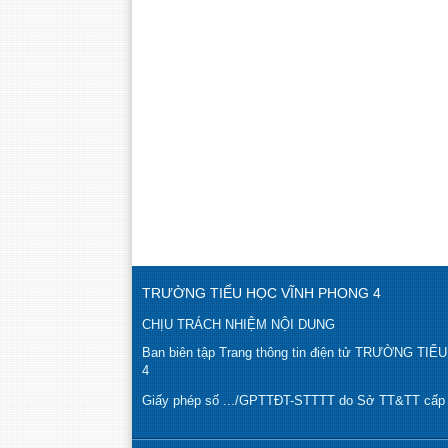
TRƯỜNG TIỂU HỌC VĨNH PHONG 4
CHỊU TRÁCH NHIỆM NỘI DUNG
Ban biên tập Trang thông tin điện tử TRƯỜNG T
4
Giấy phép số .../GPTTĐT-STTTT do Sở TT&TT cấp n