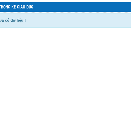
THỐNG KÊ GIÁO DỤC
a có dữ liệu !