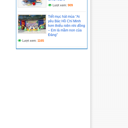
Lượt xem:
909
Tiết mục hát múa “Ai
yêu Bác Hồ Chí Minh
hơn thiếu niên nhi đồng
– Em là mầm non của
Đảng”
Lượt xem:
1165