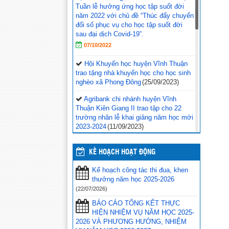
Tuần lễ hưởng ứng học tập suốt đời
năm 2022 với chủ đề “Thúc đẩy chuyển
đổi số phục vụ cho học tập suốt đời
sau đại dịch Covid-19”.
07/10/2022
Hội Khuyến học huyện Vĩnh Thuận
trao tặng nhà khuyến học cho học sinh
nghèo xã Phong Đông
(25/09/2023)
Agribank chi nhánh huyện Vĩnh
Thuận Kiên Giang II trao tập cho 22
trường nhân lễ khai giảng năm học mới
2023-2024
(11/09/2023)
Đồng chí Nguyễn Văn Sạch dự lễ
khai giảng năm học mới tại huyện Vĩnh
KẾ HOẠCH HOẠT ĐỘNG
Thuận
(05/09/2023)
Kế hoạch công tác thi đua, khen
Thư của Chủ tịch nước Võ Văn
thưởng năm học 2025-2026
Thưởng gửi ngành giáo dục nhân dịp
(22/07/2026)
khai giảng năm học 2023-
BÁO CÁO TỔNG KẾT THỰC
2024
(04/09/2023)
HIỆN NHIỆM VỤ NĂM HỌC 2025-
2026 VÀ PHƯƠNG HƯỚNG, NHIỆM
Phối hợp với ngành giáo dục trên địa