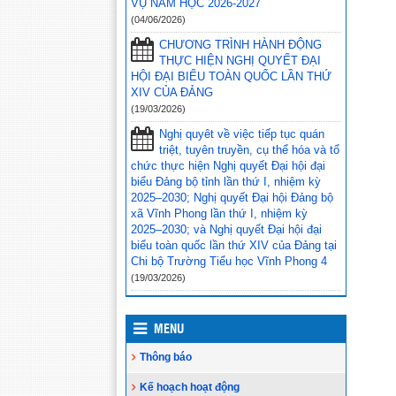
VỤ NĂM HỌC 2026-2027
bàn huyện Vĩnh Thuận trong công tác
(04/06/2026)
thu hộ học phí
(30/08/2023)
CHƯƠNG TRÌNH HÀNH ĐỘNG
Vĩnh Thuận sẵn sàng cho năm học
THỰC HIỆN NGHỊ QUYẾT ĐẠI
mới 2023-2024
(30/08/2023)
HỘI ĐẠI BIỂU TOÀN QUỐC LẦN THỨ
XIV CỦA ĐẢNG
Tổng kết năm học 2022-2023 và triển
(19/03/2026)
khai phương hướng, nhiệm vụ trọng
tâm năm học 2023-2024
(30/08/2023)
Nghị quyêt về việc tiếp tục quán
triệt, tuyên truyền, cụ thể hóa và tổ
Trao 20 suất quà cho học sinh có
chức thực hiện Nghị quyết Đại hội đại
hoàn cảnh khó khăn trước thềm năm
biểu Đảng bộ tỉnh lần thứ I, nhiệm kỳ
học mới
(25/08/2023)
2025–2030; Nghị quyết Đại hội Đảng bộ
xã Vĩnh Phong lần thứ I, nhiệm kỳ
Toà án nhân dân tỉnh Kiên Giang
2025–2030; và Nghị quyết Đại hội đại
tặng Quỹ khuyến học huyện Vĩnh
biểu toàn quốc lần thứ XIV của Đảng tại
Thuận trước thềm năm học 2023-
Chi bộ Trường Tiểu học Vĩnh Phong 4
2024
(15/08/2023)
(19/03/2026)
Đẩy nhanh tiến độ thi công “Công
trình xây nhà khuyến học năm 2023”
tặng học sinh nghèo vượt khó học giỏi
MENU
hiện chưa có nhà ở
(10/08/2023)
Thông báo
Kế hoạch hoạt động