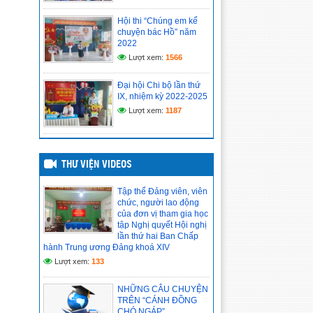
nghị lần thứ hai Ban Chấp hành Trung
ương Đảng khóa XIV
Hội thi “Chúng em kể
chuyện bác Hồ” năm
(14/05/2026)
2022
Lượt xem:
1566
CHI BỘ CƠ SỞ TRƯỜNG
TIỂU HỌC VĨNH PHONG 4
TỔ CHỨC HỌC TẬP, QUÁN
Đại hội Chi bộ lần thứ
TRIỆT NGHỊ QUYẾT HỘI
IX, nhiệm kỳ 2022-2025
NGHỊ LẦN THỨ II BAN CHẤP HÀNH
Lượt xem:
1187
TRUNG ƯƠNG ĐẢNG KHÓA XIV
(14/05/2026)
Hồ sơ đánh giá chuẩn nghề
THƯ VIỆN VIDEOS
nghiệp giáo viên năm học
2025–2026
(12/05/2026)
Tập thể Đảng viên, viên
chức, người lao động
của đơn vị tham gia học
tập Nghị quyết Hội nghị
lần thứ hai Ban Chấp
hành Trung ương Đảng khoá XIV
Lượt xem:
133
NHỮNG CÂU CHUYỆN
TRÊN “CÁNH ĐỒNG
CHÓ NGÁP”