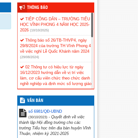
THÔNG BÁO
TIẾP CÔNG DÂN – TRƯỜNG TIỂU
HỌC VĨNH PHONG 4 NĂM HỌC 2025-
2026
(10/10/2025)
Thông báo số 26/TB-THVP4, ngày
29/8/2024 của trường TH Vĩnh Phong 4
về việc nghỉ Lễ Quốc Khánh năm 2024
(29/08/2024)
02 Thông tư có hiệu lực từ ngày
16/12/2023 hướng dẫn về vị trí việc
làm, cơ cấu viên chức theo chức danh
nghề nghiệp và định mức số lượng giáo
viên công lập.
(16/11/2023)
CV số 388/SCT-QLCN Kiên Giang,
VĂN BẢN
ngày 20 tháng 3 năm 2023 v/v phối hợp
tổ chức các hoạt động tuyên truyền,
số 6981/QĐ-UBND
hưởng ứng Chiến dịch Giờ Trái đất
-
Quyết định về việc
(30/10/2023)
năm 2023
(23/03/2023)
thành lập Hội đồng trường cho các
trường Tiểu học trên địa bàn huyện Vĩnh
Hội thi tìm hiểu “Cuộc đời và sự
Thuận, nhiệm kỳ 2021-2025
nghiệp cách mạng cố Thủ tướng Chính