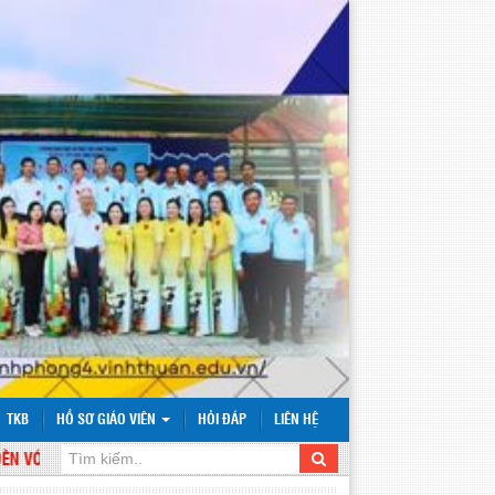
TKB
HỒ SƠ GIÁO VIÊN
HỎI ĐÁP
LIÊN HỆ
ỚI WEBSITE TRƯỜNG TIỂU HỌC VĨNH PHONG 4