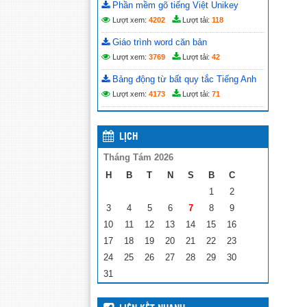
Phần mềm gõ tiếng Việt Unikey
Lượt xem:
4202
Lượt tải:
118
Giáo trình word căn bản
Lượt xem:
3769
Lượt tải:
42
Bảng động từ bất quy tắc Tiếng Anh
Lượt xem:
4173
Lượt tải:
71
LỊCH
Tháng Tám 2026
H
B
T
N
S
B
C
1
2
3
4
5
6
7
8
9
10
11
12
13
14
15
16
17
18
19
20
21
22
23
24
25
26
27
28
29
30
31