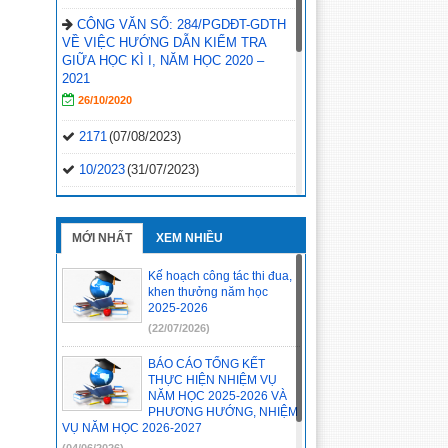
CÔNG VĂN SỐ: 284/PGDĐT-GDTH
VỀ VIỆC HƯỚNG DẪN KIỂM TRA
GIỮA HỌC KÌ I, NĂM HỌC 2020 –
2021
26/10/2020
2171
(07/08/2023)
10/2023
(31/07/2023)
1120/QĐ-UBND
(29/05/2023)
1814/KL-BGDĐT
(07/02/2023)
MỚI NHẤT
XEM NHIỀU
2496-QD-UBND
(10/10/2022)
Kế hoạch công tác thi đua,
khen thưởng năm học
2495-QD-UBND
(10/10/2022)
2025-2026
(22/07/2026)
2494-QD-UBND
(10/10/2022)
BÁO CÁO TỔNG KẾT
888/TB-UBND
(31/08/2022)
THỰC HIỆN NHIỆM VỤ
NĂM HỌC 2025-2026 VÀ
2397/QĐ-UBND
(26/08/2022)
PHƯƠNG HƯỚNG, NHIỆM
VỤ NĂM HỌC 2026-2027
31/2022/NQ-HĐND
(16/08/2022)