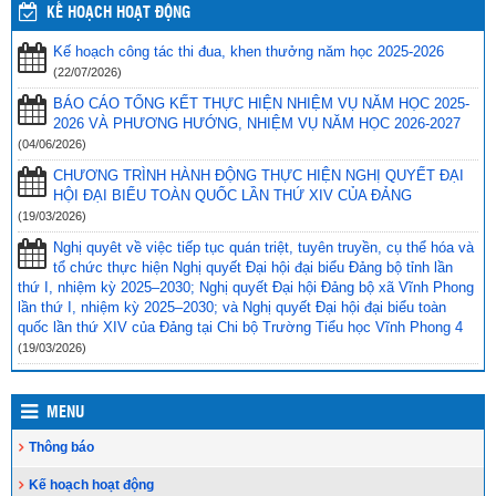
Phối hợp với ngành giáo dục trên địa bàn huyện Vĩnh Thuận trong
KẾ HOẠCH HOẠT ĐỘNG
công tác thu hộ học phí
(30/08/2023)
Kế hoạch công tác thi đua, khen thưởng năm học 2025-2026
Vĩnh Thuận sẵn sàng cho năm học mới 2023-2024
(30/08/2023)
(22/07/2026)
Tổng kết năm học 2022-2023 và triển khai phương hướng, nhiệm
BÁO CÁO TỔNG KẾT THỰC HIỆN NHIỆM VỤ NĂM HỌC 2025-
vụ trọng tâm năm học 2023-2024
(30/08/2023)
2026 VÀ PHƯƠNG HƯỚNG, NHIỆM VỤ NĂM HỌC 2026-2027
(04/06/2026)
Trao 20 suất quà cho học sinh có hoàn cảnh khó khăn trước thềm
CHƯƠNG TRÌNH HÀNH ĐỘNG THỰC HIỆN NGHỊ QUYẾT ĐẠI
năm học mới
(25/08/2023)
HỘI ĐẠI BIỂU TOÀN QUỐC LẦN THỨ XIV CỦA ĐẢNG
Toà án nhân dân tỉnh Kiên Giang tặng Quỹ khuyến học huyện Vĩnh
(19/03/2026)
Thuận trước thềm năm học 2023-2024
(15/08/2023)
Nghị quyêt về việc tiếp tục quán triệt, tuyên truyền, cụ thể hóa và
tổ chức thực hiện Nghị quyết Đại hội đại biểu Đảng bộ tỉnh lần
Đẩy nhanh tiến độ thi công “Công trình xây nhà khuyến học năm
thứ I, nhiệm kỳ 2025–2030; Nghị quyết Đại hội Đảng bộ xã Vĩnh Phong
2023” tặng học sinh nghèo vượt khó học giỏi hiện chưa có nhà
lần thứ I, nhiệm kỳ 2025–2030; và Nghị quyết Đại hội đại biểu toàn
ở
(10/08/2023)
quốc lần thứ XIV của Đảng tại Chi bộ Trường Tiểu học Vĩnh Phong 4
(19/03/2026)
MENU
Thông báo
Kế hoạch hoạt động