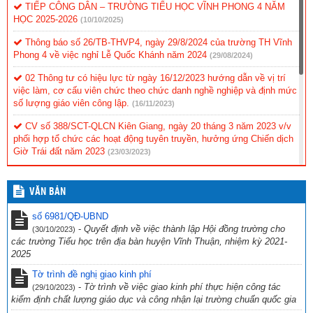
TIẾP CÔNG DÂN – TRƯỜNG TIỂU HỌC VĨNH PHONG 4 NĂM
HỌC 2025-2026
(10/10/2025)
Thông báo số 26/TB-THVP4, ngày 29/8/2024 của trường TH Vĩnh
Phong 4 về việc nghỉ Lễ Quốc Khánh năm 2024
(29/08/2024)
02 Thông tư có hiệu lực từ ngày 16/12/2023 hướng dẫn về vị trí
việc làm, cơ cấu viên chức theo chức danh nghề nghiệp và định mức
số lượng giáo viên công lập.
(16/11/2023)
CV số 388/SCT-QLCN Kiên Giang, ngày 20 tháng 3 năm 2023 v/v
phối hợp tổ chức các hoạt động tuyên truyền, hưởng ứng Chiến dịch
Giờ Trái đất năm 2023
(23/03/2023)
Hội thi tìm hiểu “Cuộc đời và sự nghiệp cách mạng cố Thủ tướng
Chính phủ Võ Văn Kiệt”
(31/10/2022)
VĂN BẢN
CV 1736/UBND-NC CỦA UBND TỈNH KIÊN GIANG NGÀY
số 6981/QĐ-UBND
23/9/2022 VỀ VIỆC THỰC HIỆN CÔNG TÁC PHÒNG, CHỐNG TỘI
-
Quyết định về việc thành lập Hội đồng trường cho
(30/10/2023)
PHẠM SỬ DỤNG CÔNG NGHỆ CAO.
(29/09/2022)
các trường Tiểu học trên địa bàn huyện Vĩnh Thuận, nhiệm kỳ 2021-
2025
CV số 2870/SGDĐT-VP, Kiên Giang ngày 26/9/2022 của Sở Giáo
dục & Đào tạo Kiên Giang về việc chủ động ứng phó với bão số 4
Tờ trình đề nghị giao kinh phí
năm 2022
(27/09/2022)
-
Tờ trình về việc giao kinh phí thực hiện công tác
(29/10/2023)
kiểm định chất lượng giáo dục và công nhận lại trường chuẩn quốc gia
Công văn số 234/PGDĐT, ngày 16 tháng 9 năm 2022 của phòng