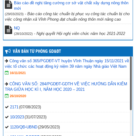
Giáo dục và Đào tạo Vĩnh Thuận về việc hưởng ứng “Ngày toàn dân
Báo cáo đề nghị tăng cường cơ sở vật chất xây dựng nông thôn
phòng cháy và chữa cháy” năm 2022.
mới
(19/09/2022)
-
Báo cáo công tác chuẩn bị phục vụ công tác chuẩn bị cho
(29/03/2023)
việc công nhận xã Vĩnh Phong đạt chuẩn nông thôn mới nâng cao
NQ
-
Nghị quyết Hội nghị viên chức năm học 2021-2022
(28/10/2022)
VĂN BẢN TỪ PHÒNG GD&ĐT
Công văn số 365/PGDĐT-VT huyện Vĩnh Thuận ngày 15/11/2021 về
việc tổ chức các hoạt động kỷ niệm 39 năm ngày Nhà giáo Việt Nam
16/11/2021
CÔNG VĂN SỐ: 284/PGDĐT-GDTH VỀ VIỆC HƯỚNG DẪN KIỂM
TRA GIỮA HỌC KÌ I, NĂM HỌC 2020 – 2021
26/10/2020
2171
(07/08/2023)
10/2023
(31/07/2023)
1120/QĐ-UBND
(29/05/2023)