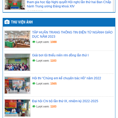
tham gia học tập Nghị quyết Hội nghị lần thứ hai Ban Chấp
hành Trung ương Đảng khoá XIV
(14/05/2026)
Chi bộ cơ sở trường Tiểu học Vĩnh Phong 4 báo cáo kết quả
THƯ VIỆN ẢNH
tổ chức học tập, quán triệt Nghị quyết Hội nghị lần thứ hai
Ban Chấp hành Trung ương Đảng khóa XIV
TẬP HUẤN TRANG THÔNG TIN ĐIỆN TỬ NGÀNH GIÁO
(14/05/2026)
DỤC NĂM 2023
Lượt xem:
1088
CHI BỘ CƠ SỞ TRƯỜNG TIỂU HỌC VĨNH PHONG 4 TỔ
CHỨC HỌC TẬP, QUÁN TRIỆT NGHỊ QUYẾT HỘI NGHỊ LẦN
THỨ II BAN CHẤP HÀNH TRUNG ƯƠNG ĐẢNG KHÓA XIV
Giải bơi lội thiếu niên nhi đồng lần thứ I
(14/05/2026)
Lượt xem:
1183
Hồ sơ đánh giá chuẩn nghề nghiệp giáo viên năm học
2025–2026
(12/05/2026)
Hội thi “Chúng em kể chuyện bác Hồ” năm 2022
Lượt xem:
1565
Đại hội Chi bộ lần thứ IX, nhiệm kỳ 2022-2025
Lượt xem:
1183