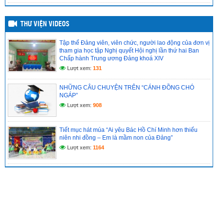
THƯ VIỆN VIDEOS
Tập thể Đảng viên, viên chức, người lao động của đơn vị
tham gia học tập Nghị quyết Hội nghị lần thứ hai Ban
Chấp hành Trung ương Đảng khoá XIV
Lượt xem:
131
NHỮNG CÂU CHUYỆN TRÊN “CÁNH ĐỒNG CHÓ
NGÁP”
Lượt xem:
908
Tiết mục hát múa “Ai yêu Bác Hồ Chí Minh hơn thiếu
niên nhi đồng – Em là mầm non của Đảng”
Lượt xem:
1164