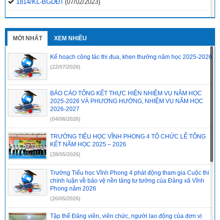
1814/KL-BGDĐT
(07/02/2023)
2496-QD-UBND
(10/10/2022)
2495-QD-UBND
(10/10/2022)
MỚI NHẤT
XEM NHIỀU
2494-QD-UBND
(10/10/2022)
Kế hoạch công tác thi đua, khen thưởng năm học 2025-2026
888/TB-UBND
(31/08/2022)
(22/07/2026)
2397/QĐ-UBND
(26/08/2022)
BÁO CÁO TỔNG KẾT THỰC HIỆN NHIỆM VỤ NĂM HỌC
31/2022/NQ-HĐND
(16/08/2022)
2025-2026 VÀ PHƯƠNG HƯỚNG, NHIỆM VỤ NĂM HỌC
2026-2027
(04/06/2026)
TRƯỜNG TIỂU HỌC VĨNH PHONG 4 TỔ CHỨC LỄ TỔNG
KẾT NĂM HỌC 2025 – 2026
(28/05/2026)
Trường Tiểu học Vĩnh Phong 4 phát động tham gia Cuộc thi
chính luận về bảo vệ nền tảng tư tưởng của Đảng xã Vĩnh
Phong năm 2026
(20/05/2026)
Tập thể Đảng viên, viên chức, người lao động của đơn vị