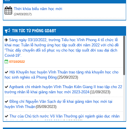
Thời khóa biểu năm học mới
(24/03/2017)
TIN TỨC TỪ PHÒNG GD&ĐT
Sáng ngày 03/10/2022, trường Tiểu học Vĩnh Phong 4 tổ chức lễ
khai mạc Tuần lễ hưởng ứng học tập suốt đời năm 2022 với chủ đề
“Thúc đẩy chuyển đổi số phục vụ cho học tập suốt đời sau đại dịch
Covid-19”.
07/10/2022
Hội Khuyến học huyện Vĩnh Thuận trao tặng nhà khuyến học cho
học sinh nghèo xã Phong Đông
(25/09/2023)
Agribank chi nhánh huyện Vĩnh Thuận Kiên Giang II trao tập cho 22
trường nhân lễ khai giảng năm học mới 2023-2024
(11/09/2023)
Đồng chí Nguyễn Văn Sạch dự lễ khai giảng năm học mới tại
huyện Vĩnh Thuận
(05/09/2023)
Thư của Chủ tịch nước Võ Văn Thưởng gửi ngành giáo dục nhân
dịp khai giảng năm học 2023-2024
(04/09/2023)