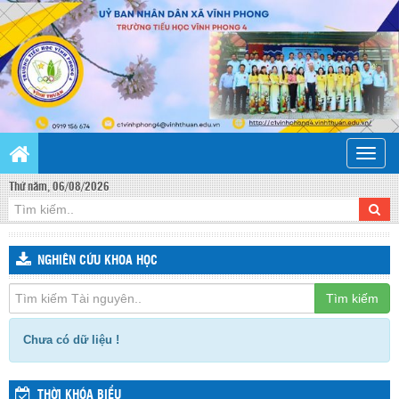
Toggle
naviga
Thứ năm, 06/08/2026
NGHIÊN CỨU KHOA HỌC
Tìm kiếm
Chưa có dữ liệu !
THỜI KHÓA BIỂU