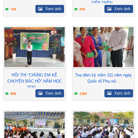
TIẾP TRÊN...
Xem ảnh
Xem ảnh
734
876
HỘI THI “CHÚNG EM KỂ
Toạ đàm kỷ niệm 111 năm ngày
CHUYỆN BÁC HỒ” NĂM HỌC
Quốc tế Phụ nữ...
2020 –...
Xem ảnh
Xem ảnh
856
1365