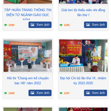
TẬP HUẤN TRANG THÔNG TIN
Giải bơi lội thiếu niên nhi đồng
ĐIỆN TỬ NGÀNH GIÁO DỤC
lần thứ I
NĂM...
Xem ảnh
Xem ảnh
1090
1185
Hội thi “Chúng em kể chuyện
Đại hội Chi bộ lần thứ IX, nhiệm
bác Hồ” năm 2022
kỳ 2022-2025
Xem ảnh
Xem ảnh
1568
1187