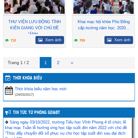
THƯ VIỆN LƯU ĐỘNG TỈNH
Khai mạc hội khỏe Phù Đổng
KIÊN GIANG VỚI CHỦ ĐỀ
cấp trường năm học: 2020...
“ÁNH...
Xem ảnh
Xem ảnh
710
705
Trang 1 / 2
1
2
»
THỜI KHÓA BIỂU
Thời khóa biểu năm học mới
(24/03/2017)
TIN TỨC TỪ PHÒNG GD&ĐT
Sáng ngày 03/10/2022, trường Tiểu học Vĩnh Phong 4 tổ chức lễ
khai mạc Tuần lễ hưởng ứng học tập suốt đời năm 2022 với chủ đề
“Thúc đẩy chuyển đổi số phục vụ cho học tập suốt đời sau đại dịch