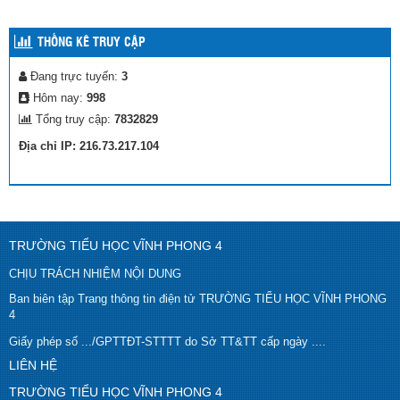
THỐNG KÊ TRUY CẬP
Đang trực tuyến:
3
Hôm nay:
998
Tổng truy cập:
7832829
Địa chỉ IP: 216.73.217.104
TRƯỜNG TIỂU HỌC VĨNH PHONG 4
CHỊU TRÁCH NHIỆM NỘI DUNG
Ban biên tập Trang thông tin điện tử TRƯỜNG TIỂU HỌC VĨNH PHONG
4
Giấy phép số .../GPTTĐT-STTTT do Sở TT&TT cấp ngày ....
LIÊN HỆ
TRƯỜNG TIỂU HỌC VĨNH PHONG 4