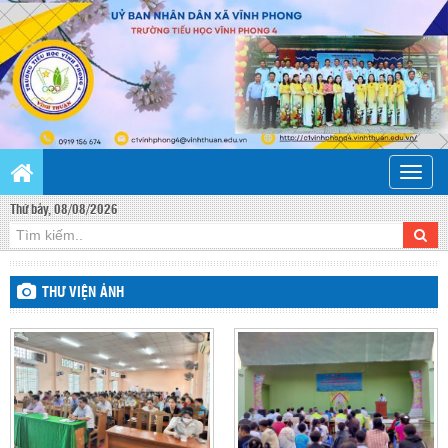
Toggle
naviga
Thứ bảy, 08/08/2026
THƯ VIỆN ẢNH