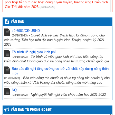
phối hợp tổ chức các hoạt động tuyên truyền, hưởng ứng Chiến dịch
Giờ Trái đất năm 2023
(23/03/2023)
Hội thi tìm hiểu “Cuộc đời và sự nghiệp cách mạng cố Thủ tướng
Chính phủ Võ Văn Kiệt”
(31/10/2022)
VĂN BẢN
CV 1736/UBND-NC CỦA UBND TỈNH KIÊN GIANG NGÀY
số 6981/QĐ-UBND
23/9/2022 VỀ VIỆC THỰC HIỆN CÔNG TÁC PHÒNG, CHỐNG TỘI
-
Quyết định về việc thành lập Hội đồng trường cho
(30/10/2023)
PHẠM SỬ DỤNG CÔNG NGHỆ CAO.
(29/09/2022)
các trường Tiểu học trên địa bàn huyện Vĩnh Thuận, nhiệm kỳ 2021-
2025
CV số 2870/SGDĐT-VP, Kiên Giang ngày 26/9/2022 của Sở Giáo
dục & Đào tạo Kiên Giang về việc chủ động ứng phó với bão số 4
Tờ trình đề nghị giao kinh phí
năm 2022
(27/09/2022)
-
Tờ trình về việc giao kinh phí thực hiện công tác
(29/10/2023)
kiểm định chất lượng giáo dục và công nhận lại trường chuẩn quốc gia
Công văn số 234/PGDĐT, ngày 16 tháng 9 năm 2022 của phòng
Giáo dục và Đào tạo Vĩnh Thuận về việc hưởng ứng “Ngày toàn dân
Báo cáo đề nghị tăng cường cơ sở vật chất xây dựng nông thôn
phòng cháy và chữa cháy” năm 2022.
mới
(19/09/2022)
-
Báo cáo công tác chuẩn bị phục vụ công tác chuẩn bị cho
(29/03/2023)
việc công nhận xã Vĩnh Phong đạt chuẩn nông thôn mới nâng cao
NQ
-
Nghị quyết Hội nghị viên chức năm học 2021-2022
(28/10/2022)
VĂN BẢN TỪ PHÒNG GD&ĐT