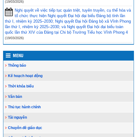
Toà án nhân dân tỉnh Kiên Giang tặng Quỹ khuyến học huyện Vĩnh
(19/03/2026)
Thuận trước thềm năm học 2023-2024
(15/08/2023)
Nghị quyêt về việc tiếp tục quán triệt, tuyên truyền, cụ thể hóa và
tổ chức thực hiện Nghị quyết Đại hội đại biểu Đảng bộ tỉnh lần
Đẩy nhanh tiến độ thi công “Công trình xây nhà khuyến học năm
thứ I, nhiệm kỳ 2025–2030; Nghị quyết Đại hội Đảng bộ xã Vĩnh Phong
2023” tặng học sinh nghèo vượt khó học giỏi hiện chưa có nhà
lần thứ I, nhiệm kỳ 2025–2030; và Nghị quyết Đại hội đại biểu toàn
ở
(10/08/2023)
quốc lần thứ XIV của Đảng tại Chi bộ Trường Tiểu học Vĩnh Phong 4
(19/03/2026)
MENU
Thông báo
Kế hoạch hoạt động
Thời khóa biểu
Văn bản
Thủ tục hành chính
Tài nguyên
Chuyên đề giáo dục