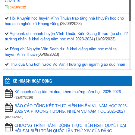
Covid-19”.
07/10/2022
Hội Khuyến học huyện Vĩnh Thuận trao tặng nhà khuyến học cho
học sinh nghèo xã Phong Đông
(25/09/2023)
Agribank chi nhánh huyện Vĩnh Thuận Kiên Giang II trao tập cho 22
trường nhân lễ khai giảng năm học mới 2023-2024
(11/09/2023)
Đồng chí Nguyễn Văn Sạch dự lễ khai giảng năm học mới tại
huyện Vĩnh Thuận
(05/09/2023)
Thư của Chủ tịch nước Võ Văn Thưởng gửi ngành giáo dục nhân
dịp khai giảng năm học 2023-2024
(04/09/2023)
Phối hợp với ngành giáo dục trên địa bàn huyện Vĩnh Thuận trong
KẾ HOẠCH HOẠT ĐỘNG
công tác thu hộ học phí
(30/08/2023)
Kế hoạch công tác thi đua, khen thưởng năm học 2025-2026
Vĩnh Thuận sẵn sàng cho năm học mới 2023-2024
(30/08/2023)
(22/07/2026)
Tổng kết năm học 2022-2023 và triển khai phương hướng, nhiệm
BÁO CÁO TỔNG KẾT THỰC HIỆN NHIỆM VỤ NĂM HỌC 2025-
vụ trọng tâm năm học 2023-2024
(30/08/2023)
2026 VÀ PHƯƠNG HƯỚNG, NHIỆM VỤ NĂM HỌC 2026-2027
(04/06/2026)
Trao 20 suất quà cho học sinh có hoàn cảnh khó khăn trước thềm
CHƯƠNG TRÌNH HÀNH ĐỘNG THỰC HIỆN NGHỊ QUYẾT ĐẠI
năm học mới
(25/08/2023)
HỘI ĐẠI BIỂU TOÀN QUỐC LẦN THỨ XIV CỦA ĐẢNG