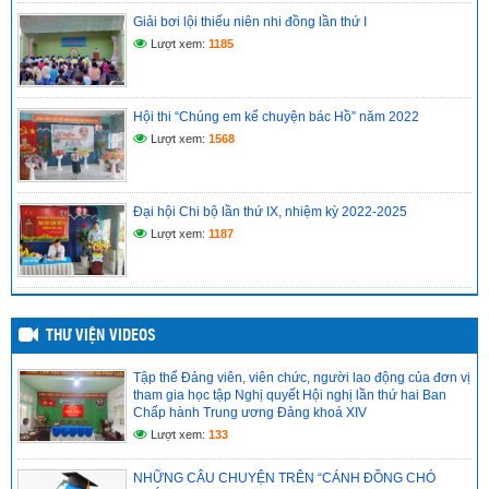
THỨ II BAN CHẤP HÀNH TRUNG ƯƠNG ĐẢNG KHÓA XIV
Giải bơi lội thiếu niên nhi đồng lần thứ I
(14/05/2026)
Lượt xem:
1185
Hồ sơ đánh giá chuẩn nghề nghiệp giáo viên năm học
2025–2026
(12/05/2026)
Hội thi “Chúng em kể chuyện bác Hồ” năm 2022
Lượt xem:
1568
Đại hội Chi bộ lần thứ IX, nhiệm kỳ 2022-2025
Lượt xem:
1187
THƯ VIỆN VIDEOS
Tập thể Đảng viên, viên chức, người lao động của đơn vị
tham gia học tập Nghị quyết Hội nghị lần thứ hai Ban
Chấp hành Trung ương Đảng khoá XIV
Lượt xem:
133
NHỮNG CÂU CHUYỆN TRÊN “CÁNH ĐỒNG CHÓ