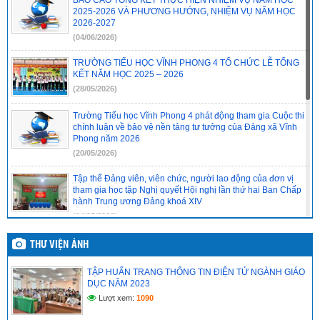
31/2022/NQ-HĐND
(16/08/2022)
2025-2026 VÀ PHƯƠNG HƯỚNG, NHIỆM VỤ NĂM HỌC
2026-2027
(04/06/2026)
TRƯỜNG TIỂU HỌC VĨNH PHONG 4 TỔ CHỨC LỄ TỔNG
KẾT NĂM HỌC 2025 – 2026
(28/05/2026)
Trường Tiểu học Vĩnh Phong 4 phát động tham gia Cuộc thi
chính luận về bảo vệ nền tảng tư tưởng của Đảng xã Vĩnh
Phong năm 2026
(20/05/2026)
Tập thể Đảng viên, viên chức, người lao động của đơn vị
tham gia học tập Nghị quyết Hội nghị lần thứ hai Ban Chấp
hành Trung ương Đảng khoá XIV
(14/05/2026)
Chi bộ cơ sở trường Tiểu học Vĩnh Phong 4 báo cáo kết quả
THƯ VIỆN ẢNH
tổ chức học tập, quán triệt Nghị quyết Hội nghị lần thứ hai
Ban Chấp hành Trung ương Đảng khóa XIV
TẬP HUẤN TRANG THÔNG TIN ĐIỆN TỬ NGÀNH GIÁO
(14/05/2026)
DỤC NĂM 2023
Lượt xem:
1090
CHI BỘ CƠ SỞ TRƯỜNG TIỂU HỌC VĨNH PHONG 4 TỔ
CHỨC HỌC TẬP, QUÁN TRIỆT NGHỊ QUYẾT HỘI NGHỊ LẦN