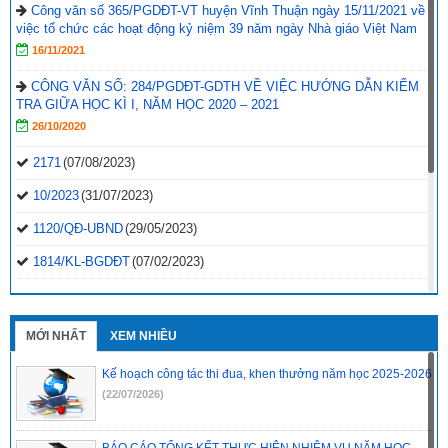
Công văn số 365/PGDĐT-VT huyện Vĩnh Thuận ngày 15/11/2021 về
việc tổ chức các hoạt động kỷ niệm 39 năm ngày Nhà giáo Việt Nam
16/11/2021
CÔNG VĂN SỐ: 284/PGDĐT-GDTH VỀ VIỆC HƯỚNG DẪN KIỂM
TRA GIỮA HỌC KÌ I, NĂM HỌC 2020 – 2021
26/10/2020
2171
(07/08/2023)
10/2023
(31/07/2023)
1120/QĐ-UBND
(29/05/2023)
1814/KL-BGDĐT
(07/02/2023)
2496-QD-UBND
(10/10/2022)
2495-QD-UBND
(10/10/2022)
MỚI NHẤT
XEM NHIỀU
2494-QD-UBND
(10/10/2022)
Kế hoạch công tác thi đua, khen thưởng năm học 2025-2026
888/TB-UBND
(31/08/2022)
(22/07/2026)
2397/QĐ-UBND
(26/08/2022)
BÁO CÁO TỔNG KẾT THỰC HIỆN NHIỆM VỤ NĂM HỌC