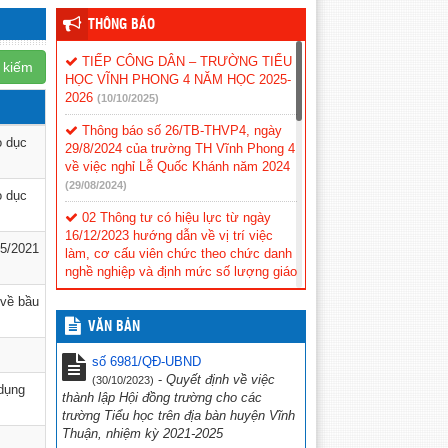
THÔNG BÁO
TIẾP CÔNG DÂN – TRƯỜNG TIỂU
 kiếm
HỌC VĨNH PHONG 4 NĂM HỌC 2025-
2026
(10/10/2025)
Thông báo số 26/TB-THVP4, ngày
o dục
29/8/2024 của trường TH Vĩnh Phong 4
về việc nghỉ Lễ Quốc Khánh năm 2024
(29/08/2024)
o dục
02 Thông tư có hiệu lực từ ngày
16/12/2023 hướng dẫn về vị trí việc
05/2021
làm, cơ cấu viên chức theo chức danh
nghề nghiệp và định mức số lượng giáo
viên công lập.
(16/11/2023)
 về bầu
CV số 388/SCT-QLCN Kiên Giang,
VĂN BẢN
ngày 20 tháng 3 năm 2023 v/v phối hợp
tổ chức các hoạt động tuyên truyền,
số 6981/QĐ-UBND
hưởng ứng Chiến dịch Giờ Trái đất
-
Quyết định về việc
(30/10/2023)
 dụng
năm 2023
(23/03/2023)
thành lập Hội đồng trường cho các
trường Tiểu học trên địa bàn huyện Vĩnh
Hội thi tìm hiểu “Cuộc đời và sự
Thuận, nhiệm kỳ 2021-2025
nghiệp cách mạng cố Thủ tướng Chính