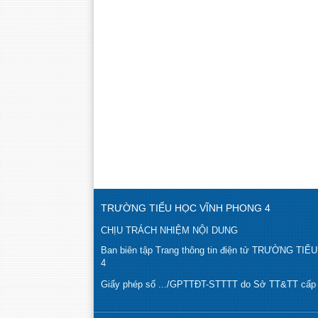
TRƯỜNG TIỂU HỌC VĨNH PHONG 4
CHỊU TRÁCH NHIỆM NỘI DUNG
Ban biên tập Trang thông tin điện tử TRƯỜNG T
4
Giấy phép số .../GPTTĐT-STTTT do Sở TT&TT cấp n