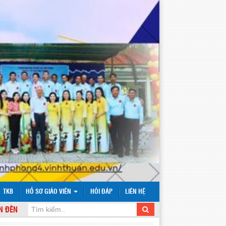
TKB
HỒ SƠ GIÁO VIÊN
HỎI ĐÁP
LIÊN HỆ
 VỚI WEBSITE TRƯỜNG TIỂU HỌC VĨNH PHONG 4