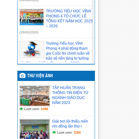
(04/06/2026)
TRƯỜNG TIỂU HỌC VĨNH
PHONG 4 TỔ CHỨC LỄ
TỔNG KẾT NĂM HỌC 2025
– 2026
(28/05/2026)
Trường Tiểu học Vĩnh
Phong 4 phát động tham
gia Cuộc thi chính luận về
bảo vệ nền tảng tư tưởng
của Đảng xã Vĩnh Phong năm 2026
(20/05/2026)
THƯ VIỆN ẢNH
Tập thể Đảng viên, viên
chức, người lao động của
TẬP HUẤN TRANG
đơn vị tham gia học tập
THÔNG TIN ĐIỆN TỬ
Nghị quyết Hội nghị lần thứ
NGÀNH GIÁO DỤC
hai Ban Chấp hành Trung ương Đảng khoá
NĂM 2023
XIV
Lượt xem:
1088
(14/05/2026)
Giải bơi lội thiếu niên
Chi bộ cơ sở trường Tiểu
nhi đồng lần thứ I
học Vĩnh Phong 4 báo cáo
kết quả tổ chức học tập,
Lượt xem:
1184
quán triệt Nghị quyết Hội