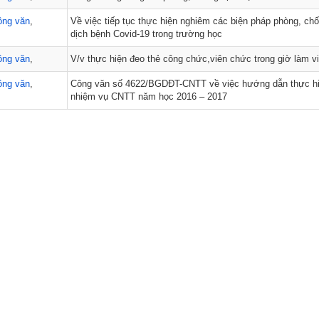
ông văn
,
Về việc tiếp tục thực hiện nghiêm các biện pháp phòng, ch
dịch bệnh Covid-19 trong trường học
ông văn
,
V/v thực hiện đeo thẻ công chức,viên chức trong giờ làm v
ông văn
,
Công văn số 4622/BGDĐT-CNTT về việc hướng dẫn thực h
nhiệm vụ CNTT năm học 2016 – 2017