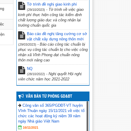
Tờ trình đề nghị giao kinh phí
phủ Võ Văn Kiệt”
(31/10/2022)
ống
-
Tờ trình về việc giao
(29/10/2023)
CV 1736/UBND-NC CỦA UBND
kinh phí thực hiện công tác kiểm định
TỈNH KIÊN GIANG NGÀY 23/9/2022
chất lượng giáo dục và công nhận lại
iệc
VỀ VIỆC THỰC HIỆN CÔNG TÁC
trường chuẩn quốc gia
PHÒNG, CHỐNG TỘI PHẠM SỬ
Báo cáo đề nghị tăng cường cơ sở
iện
DỤNG CÔNG NGHỆ CAO.
(29/09/2022)
vật chất xây dựng nông thôn mới
-
Báo cáo công tác chuẩn bị
(29/03/2023)
CV số 2870/SGDĐT-VP, Kiên Giang
phục vụ công tác chuẩn bị cho việc công
ngày 26/9/2022 của Sở Giáo dục & Đào
nhận xã Vĩnh Phong đạt chuẩn nông
tạo Kiên Giang về việc chủ động ứng
thôn mới nâng cao
phó với bão số 4 năm 2022
(27/09/2022)
NQ
Công văn số 234/PGDĐT, ngày 16
-
Nghị quyết Hội nghị
(28/10/2022)
tháng 9 năm 2022 của phòng Giáo dục
viên chức năm học 2021-2022
và Đào tạo Vĩnh Thuận về việc hưởng
ứng “Ngày toàn dân phòng cháy và
chữa cháy” năm 2022.
(19/09/2022)
VĂN BẢN TỪ PHÒNG GD&ĐT
Công văn số 365/PGDĐT-VT huyện
Vĩnh Thuận ngày 15/11/2021 về việc tổ
chức các hoạt động kỷ niệm 39 năm
ngày Nhà giáo Việt Nam
16/11/2021