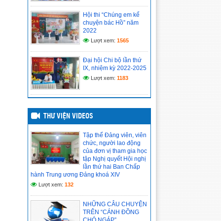
nghị lần thứ hai Ban Chấp hành Trung
ương Đảng khóa XIV
Hội thi “Chúng em kể
chuyện bác Hồ” năm
(14/05/2026)
2022
Lượt xem:
1565
CHI BỘ CƠ SỞ TRƯỜNG
TIỂU HỌC VĨNH PHONG 4
TỔ CHỨC HỌC TẬP, QUÁN
Đại hội Chi bộ lần thứ
TRIỆT NGHỊ QUYẾT HỘI
IX, nhiệm kỳ 2022-2025
NGHỊ LẦN THỨ II BAN CHẤP HÀNH
Lượt xem:
1183
TRUNG ƯƠNG ĐẢNG KHÓA XIV
(14/05/2026)
Hồ sơ đánh giá chuẩn nghề
THƯ VIỆN VIDEOS
nghiệp giáo viên năm học
2025–2026
(12/05/2026)
Tập thể Đảng viên, viên
chức, người lao động
của đơn vị tham gia học
tập Nghị quyết Hội nghị
lần thứ hai Ban Chấp
hành Trung ương Đảng khoá XIV
Lượt xem:
132
NHỮNG CÂU CHUYỆN
TRÊN “CÁNH ĐỒNG
CHÓ NGÁP”