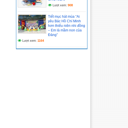
Lượt xem:
908
Tiết mục hát múa “Ai
yêu Bác Hồ Chí Minh
hơn thiếu niên nhi đồng
– Em là mầm non của
Đảng”
Lượt xem:
1164