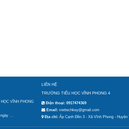
LIÊN HỆ
TRƯỜNG TIỂU HỌC VĨNH PHONG 4
IỂU HỌC VĨNH PHONG
Điện thoại:
0917474369
Email:
viettechkey@gmail.com
gày ....
Địa chỉ:
Ấp Cạnh Đền 3 - Xã Vĩnh Phong - Huyện 