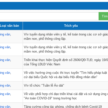
Tìm
Loại văn bản
Trích yếu
ông văn
,
V/v tuyển dụng nhân viên y tế, kế toán trong các cơ sở giá
mầm non, phổ thông công lập.
ông văn
,
V/v tuyển dụng nhân viên y tế, kế toán trong các cơ sở giá
mầm non, phổ thông công lập.
ông văn
,
Triển khai thực hiện Quyết định số 2606/QĐ-TLĐ, ngày 19/
của Tổng LĐLĐ Việc Nam
ông văn
,
Về việc hưởng ứng cuộc thi trực tuyến "Tìm hiểu pháp luật
cử đại biểu Quốc hội và đại biểu Hội đồng nhân dân"
ông văn
,
V/v tổ chức "Tuần lễ Áo dài"
ông văn
,
Về việc phối hợp chỉ đạo triển khai cài đặt và sử dụng ứng
"An toàn COVID-19" trong trường học
ông văn
,
Tăng cường công tác phòng, chống dịch bệnh Covid-19