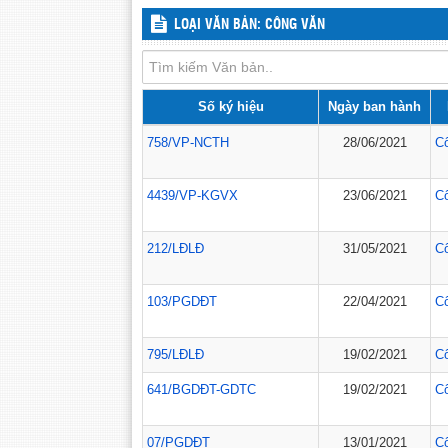
LOẠI VĂN BẢN: CÔNG VĂN
Số ký hiệu
Ngày ban hành
758/VP-NCTH
28/06/2021
C
4439/VP-KGVX
23/06/2021
C
212/LĐLĐ
31/05/2021
C
103/PGDĐT
22/04/2021
C
795/LĐLĐ
19/02/2021
C
641/BGDĐT-GDTC
19/02/2021
C
07/PGDĐT
13/01/2021
C