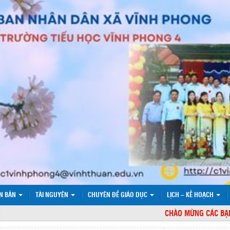
N BẢN
TÀI NGUYÊN
CHUYÊN ĐỀ GIÁO DỤC
LỊCH – KẾ HOẠCH
CHÀO MỪNG CÁC BẠN ĐẾN