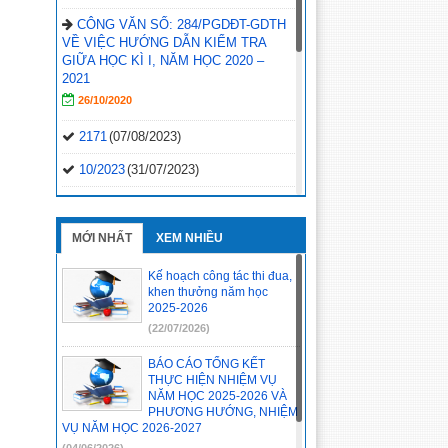
CÔNG VĂN SỐ: 284/PGDĐT-GDTH
VỀ VIỆC HƯỚNG DẪN KIỂM TRA
GIỮA HỌC KÌ I, NĂM HỌC 2020 –
2021
26/10/2020
2171
(07/08/2023)
10/2023
(31/07/2023)
1120/QĐ-UBND
(29/05/2023)
1814/KL-BGDĐT
(07/02/2023)
MỚI NHẤT
XEM NHIỀU
2496-QD-UBND
(10/10/2022)
Kế hoạch công tác thi đua,
khen thưởng năm học
2495-QD-UBND
(10/10/2022)
2025-2026
(22/07/2026)
2494-QD-UBND
(10/10/2022)
BÁO CÁO TỔNG KẾT
888/TB-UBND
(31/08/2022)
THỰC HIỆN NHIỆM VỤ
NĂM HỌC 2025-2026 VÀ
2397/QĐ-UBND
(26/08/2022)
PHƯƠNG HƯỚNG, NHIỆM
VỤ NĂM HỌC 2026-2027
31/2022/NQ-HĐND
(16/08/2022)