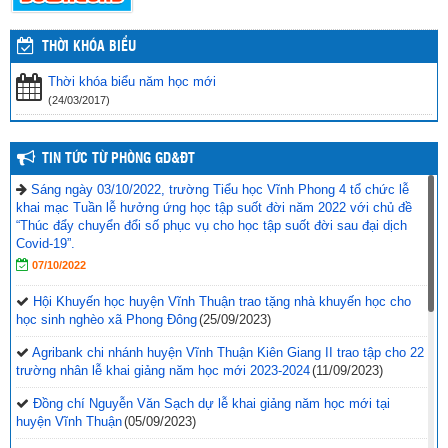
THỜI KHÓA BIỂU
Thời khóa biểu năm học mới
(24/03/2017)
TIN TỨC TỪ PHÒNG GD&ĐT
Sáng ngày 03/10/2022, trường Tiểu học Vĩnh Phong 4 tổ chức lễ
khai mạc Tuần lễ hưởng ứng học tập suốt đời năm 2022 với chủ đề
“Thúc đẩy chuyển đổi số phục vụ cho học tập suốt đời sau đại dịch
Covid-19”.
07/10/2022
Hội Khuyến học huyện Vĩnh Thuận trao tặng nhà khuyến học cho
học sinh nghèo xã Phong Đông
(25/09/2023)
Agribank chi nhánh huyện Vĩnh Thuận Kiên Giang II trao tập cho 22
trường nhân lễ khai giảng năm học mới 2023-2024
(11/09/2023)
Đồng chí Nguyễn Văn Sạch dự lễ khai giảng năm học mới tại
huyện Vĩnh Thuận
(05/09/2023)