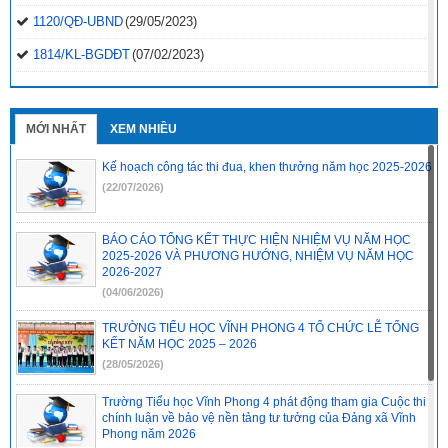
1120/QĐ-UBND
(29/05/2023)
1814/KL-BGDĐT
(07/02/2023)
2496-QD-UBND
(10/10/2022)
2495-QD-UBND
(10/10/2022)
MỚI NHẤT
XEM NHIỀU
2494-QD-UBND
(10/10/2022)
Kế hoạch công tác thi đua, khen thưởng năm học 2025-2026
888/TB-UBND
(31/08/2022)
(22/07/2026)
2397/QĐ-UBND
(26/08/2022)
BÁO CÁO TỔNG KẾT THỰC HIỆN NHIỆM VỤ NĂM HỌC
31/2022/NQ-HĐND
(16/08/2022)
2025-2026 VÀ PHƯƠNG HƯỚNG, NHIỆM VỤ NĂM HỌC
2026-2027
(04/06/2026)
TRƯỜNG TIỂU HỌC VĨNH PHONG 4 TỔ CHỨC LỄ TỔNG
KẾT NĂM HỌC 2025 – 2026
(28/05/2026)
Trường Tiểu học Vĩnh Phong 4 phát động tham gia Cuộc thi
chính luận về bảo vệ nền tảng tư tưởng của Đảng xã Vĩnh
Phong năm 2026