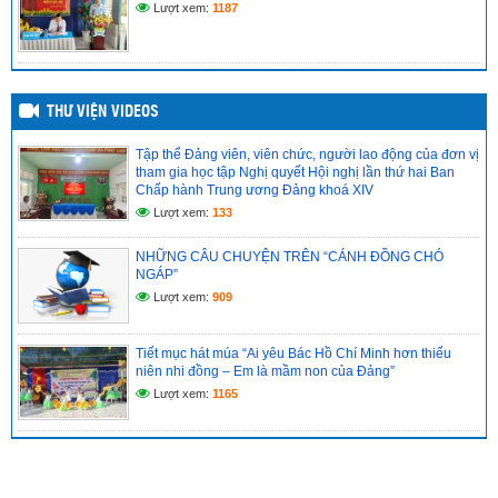
Lượt xem:
1187
THƯ VIỆN VIDEOS
Tập thể Đảng viên, viên chức, người lao động của đơn vị
tham gia học tập Nghị quyết Hội nghị lần thứ hai Ban
Chấp hành Trung ương Đảng khoá XIV
Lượt xem:
133
NHỮNG CÂU CHUYỆN TRÊN “CÁNH ĐỒNG CHÓ
NGÁP”
Lượt xem:
909
Tiết mục hát múa “Ai yêu Bác Hồ Chí Minh hơn thiếu
niên nhi đồng – Em là mầm non của Đảng”
Lượt xem:
1165