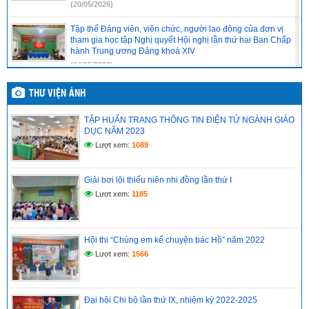
(20/05/2026)
Tập thể Đảng viên, viên chức, người lao động của đơn vị
tham gia học tập Nghị quyết Hội nghị lần thứ hai Ban Chấp
hành Trung ương Đảng khoá XIV
(14/05/2026)
Chi bộ cơ sở trường Tiểu học Vĩnh Phong 4 báo cáo kết quả
THƯ VIỆN ẢNH
tổ chức học tập, quán triệt Nghị quyết Hội nghị lần thứ hai
Ban Chấp hành Trung ương Đảng khóa XIV
TẬP HUẤN TRANG THÔNG TIN ĐIỆN TỬ NGÀNH GIÁO
(14/05/2026)
DỤC NĂM 2023
Lượt xem:
1089
CHI BỘ CƠ SỞ TRƯỜNG TIỂU HỌC VĨNH PHONG 4 TỔ
CHỨC HỌC TẬP, QUÁN TRIỆT NGHỊ QUYẾT HỘI NGHỊ LẦN
THỨ II BAN CHẤP HÀNH TRUNG ƯƠNG ĐẢNG KHÓA XIV
Giải bơi lội thiếu niên nhi đồng lần thứ I
(14/05/2026)
Lượt xem:
1185
Hồ sơ đánh giá chuẩn nghề nghiệp giáo viên năm học
2025–2026
(12/05/2026)
Hội thi “Chúng em kể chuyện bác Hồ” năm 2022
Lượt xem:
1566
Đại hội Chi bộ lần thứ IX, nhiệm kỳ 2022-2025