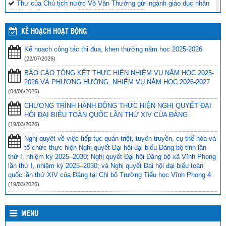
Thư của Chủ tịch nước Võ Văn Thưởng gửi ngành giáo dục nhân
dịp khai giảng năm học 2023-2024
(04/09/2023)
Phối hợp với ngành giáo dục trên địa bàn huyện Vĩnh Thuận trong
KẾ HOẠCH HOẠT ĐỘNG
công tác thu hộ học phí
(30/08/2023)
Kế hoạch công tác thi đua, khen thưởng năm học 2025-2026
Vĩnh Thuận sẵn sàng cho năm học mới 2023-2024
(30/08/2023)
(22/07/2026)
Tổng kết năm học 2022-2023 và triển khai phương hướng, nhiệm
BÁO CÁO TỔNG KẾT THỰC HIỆN NHIỆM VỤ NĂM HỌC 2025-
vụ trọng tâm năm học 2023-2024
(30/08/2023)
2026 VÀ PHƯƠNG HƯỚNG, NHIỆM VỤ NĂM HỌC 2026-2027
(04/06/2026)
Trao 20 suất quà cho học sinh có hoàn cảnh khó khăn trước thềm
CHƯƠNG TRÌNH HÀNH ĐỘNG THỰC HIỆN NGHỊ QUYẾT ĐẠI
năm học mới
(25/08/2023)
HỘI ĐẠI BIỂU TOÀN QUỐC LẦN THỨ XIV CỦA ĐẢNG
Toà án nhân dân tỉnh Kiên Giang tặng Quỹ khuyến học huyện Vĩnh
(19/03/2026)
Thuận trước thềm năm học 2023-2024
(15/08/2023)
Nghị quyêt về việc tiếp tục quán triệt, tuyên truyền, cụ thể hóa và
tổ chức thực hiện Nghị quyết Đại hội đại biểu Đảng bộ tỉnh lần
Đẩy nhanh tiến độ thi công “Công trình xây nhà khuyến học năm
thứ I, nhiệm kỳ 2025–2030; Nghị quyết Đại hội Đảng bộ xã Vĩnh Phong
2023” tặng học sinh nghèo vượt khó học giỏi hiện chưa có nhà
lần thứ I, nhiệm kỳ 2025–2030; và Nghị quyết Đại hội đại biểu toàn
ở
(10/08/2023)
quốc lần thứ XIV của Đảng tại Chi bộ Trường Tiểu học Vĩnh Phong 4
(19/03/2026)
MENU