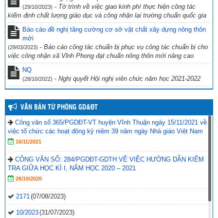
năm 2022
(27/09/2022)
-
Tờ trình về việc giao kinh phí thực hiện công tác
(29/10/2023)
kiểm định chất lượng giáo dục và công nhận lại trường chuẩn quốc gia
Công văn số 234/PGDĐT, ngày 16 tháng 9 năm 2022 của phòng
Giáo dục và Đào tạo Vĩnh Thuận về việc hưởng ứng “Ngày toàn dân
Báo cáo đề nghị tăng cường cơ sở vật chất xây dựng nông thôn
phòng cháy và chữa cháy” năm 2022.
mới
(19/09/2022)
-
Báo cáo công tác chuẩn bị phục vụ công tác chuẩn bị cho
(29/03/2023)
việc công nhận xã Vĩnh Phong đạt chuẩn nông thôn mới nâng cao
NQ
-
Nghị quyết Hội nghị viên chức năm học 2021-2022
(28/10/2022)
VĂN BẢN TỪ PHÒNG GD&ĐT
Công văn số 365/PGDĐT-VT huyện Vĩnh Thuận ngày 15/11/2021 về
việc tổ chức các hoạt động kỷ niệm 39 năm ngày Nhà giáo Việt Nam
16/11/2021
CÔNG VĂN SỐ: 284/PGDĐT-GDTH VỀ VIỆC HƯỚNG DẪN KIỂM
TRA GIỮA HỌC KÌ I, NĂM HỌC 2020 – 2021
26/10/2020
2171
(07/08/2023)
10/2023
(31/07/2023)