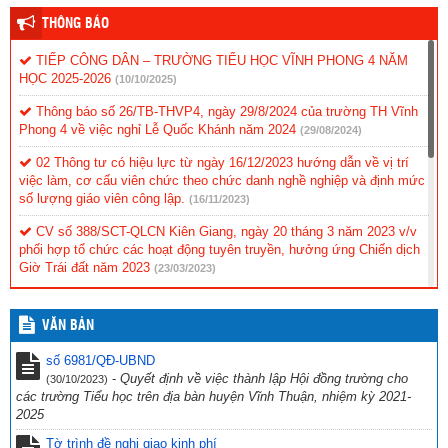
THÔNG BÁO
TIẾP CÔNG DÂN – TRƯỜNG TIỂU HỌC VĨNH PHONG 4 NĂM
HỌC 2025-2026
(10/10/2025)
Thông báo số 26/TB-THVP4, ngày 29/8/2024 của trường TH Vĩnh
Phong 4 về việc nghỉ Lễ Quốc Khánh năm 2024
(29/08/2024)
02 Thông tư có hiệu lực từ ngày 16/12/2023 hướng dẫn về vị trí
việc làm, cơ cấu viên chức theo chức danh nghề nghiệp và định mức
số lượng giáo viên công lập.
(16/11/2023)
CV số 388/SCT-QLCN Kiên Giang, ngày 20 tháng 3 năm 2023 v/v
phối hợp tổ chức các hoạt động tuyên truyền, hưởng ứng Chiến dịch
Giờ Trái đất năm 2023
(23/03/2023)
Hội thi tìm hiểu “Cuộc đời và sự nghiệp cách mạng cố Thủ tướng
Chính phủ Võ Văn Kiệt”
(31/10/2022)
VĂN BẢN
CV 1736/UBND-NC CỦA UBND TỈNH KIÊN GIANG NGÀY
số 6981/QĐ-UBND
23/9/2022 VỀ VIỆC THỰC HIỆN CÔNG TÁC PHÒNG, CHỐNG TỘI
-
Quyết định về việc thành lập Hội đồng trường cho
(30/10/2023)
PHẠM SỬ DỤNG CÔNG NGHỆ CAO.
(29/09/2022)
các trường Tiểu học trên địa bàn huyện Vĩnh Thuận, nhiệm kỳ 2021-
2025
CV số 2870/SGDĐT-VP, Kiên Giang ngày 26/9/2022 của Sở Giáo
dục & Đào tạo Kiên Giang về việc chủ động ứng phó với bão số 4
Tờ trình đề nghị giao kinh phí