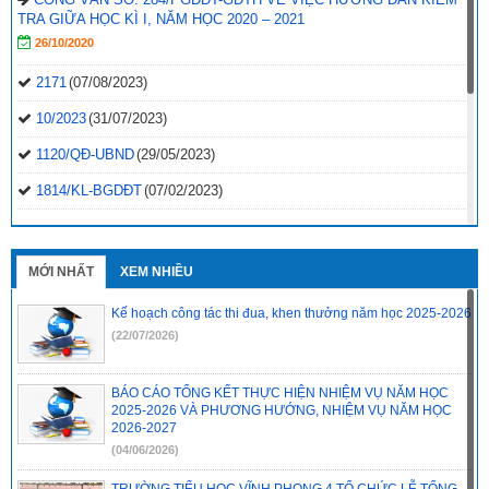
TRA GIỮA HỌC KÌ I, NĂM HỌC 2020 – 2021
26/10/2020
2171
(07/08/2023)
10/2023
(31/07/2023)
1120/QĐ-UBND
(29/05/2023)
1814/KL-BGDĐT
(07/02/2023)
2496-QD-UBND
(10/10/2022)
2495-QD-UBND
(10/10/2022)
MỚI NHẤT
XEM NHIỀU
2494-QD-UBND
(10/10/2022)
Kế hoạch công tác thi đua, khen thưởng năm học 2025-2026
888/TB-UBND
(31/08/2022)
(22/07/2026)
2397/QĐ-UBND
(26/08/2022)
BÁO CÁO TỔNG KẾT THỰC HIỆN NHIỆM VỤ NĂM HỌC
31/2022/NQ-HĐND
(16/08/2022)
2025-2026 VÀ PHƯƠNG HƯỚNG, NHIỆM VỤ NĂM HỌC
2026-2027
(04/06/2026)