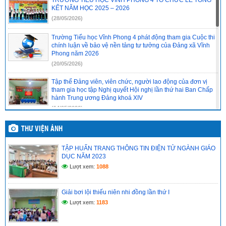
TRƯỜNG TIỂU HỌC VĨNH PHONG 4 TỔ CHỨC LỄ TỔNG
KẾT NĂM HỌC 2025 – 2026
(28/05/2026)
Trường Tiểu học Vĩnh Phong 4 phát động tham gia Cuộc thi
chính luận về bảo vệ nền tảng tư tưởng của Đảng xã Vĩnh
Phong năm 2026
(20/05/2026)
Tập thể Đảng viên, viên chức, người lao động của đơn vị
tham gia học tập Nghị quyết Hội nghị lần thứ hai Ban Chấp
hành Trung ương Đảng khoá XIV
(14/05/2026)
Chi bộ cơ sở trường Tiểu học Vĩnh Phong 4 báo cáo kết quả
THƯ VIỆN ẢNH
tổ chức học tập, quán triệt Nghị quyết Hội nghị lần thứ hai
Ban Chấp hành Trung ương Đảng khóa XIV
TẬP HUẤN TRANG THÔNG TIN ĐIỆN TỬ NGÀNH GIÁO
(14/05/2026)
DỤC NĂM 2023
Lượt xem:
1088
CHI BỘ CƠ SỞ TRƯỜNG TIỂU HỌC VĨNH PHONG 4 TỔ
CHỨC HỌC TẬP, QUÁN TRIỆT NGHỊ QUYẾT HỘI NGHỊ LẦN
THỨ II BAN CHẤP HÀNH TRUNG ƯƠNG ĐẢNG KHÓA XIV
Giải bơi lội thiếu niên nhi đồng lần thứ I
(14/05/2026)
Lượt xem:
1183
Hồ sơ đánh giá chuẩn nghề nghiệp giáo viên năm học
2025–2026