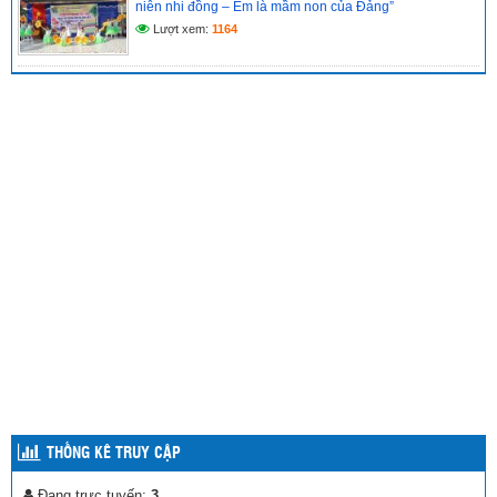
niên nhi đồng – Em là mầm non của Đảng”
Lượt xem:
1164
THỐNG KÊ TRUY CẬP
Đang trực tuyến:
3