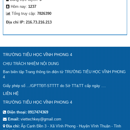
Hôm nay:
1237
Tổng truy cập:
7826390
Địa chỉ IP: 216.73.216.213
TRƯỜNG TIỂU HỌC VĨNH PHONG 4
CHỊU TRÁCH NHIỆM NỘI DUNG
Ban biên tập Trang thông tin điện tử TRƯỜNG TIỂU HỌC VĨNH PHONG
4
Giấy phép số .../GPTTĐT-STTTT do Sở TT&TT cấp ngày ....
LIÊN HỆ
TRƯỜNG TIỂU HỌC VĨNH PHONG 4
Điện thoại:
0917474369
Email:
viettechkey@gmail.com
Địa chỉ:
Ấp Cạnh Đền 3 - Xã Vĩnh Phong - Huyện Vĩnh Thuận - Tỉnh