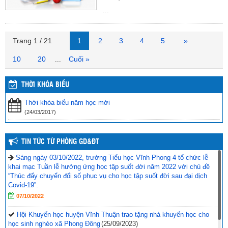
...
Trang 1 / 21
1
2
3
4
5
»
10
20
Cuối »
...
THỜI KHÓA BIỂU
Thời khóa biểu năm học mới
(24/03/2017)
TIN TỨC TỪ PHÒNG GD&ĐT
Sáng ngày 03/10/2022, trường Tiểu học Vĩnh Phong 4 tổ chức lễ
khai mạc Tuần lễ hưởng ứng học tập suốt đời năm 2022 với chủ đề
“Thúc đẩy chuyển đổi số phục vụ cho học tập suốt đời sau đại dịch
Covid-19”.
07/10/2022
Hội Khuyến học huyện Vĩnh Thuận trao tặng nhà khuyến học cho
học sinh nghèo xã Phong Đông
(25/09/2023)