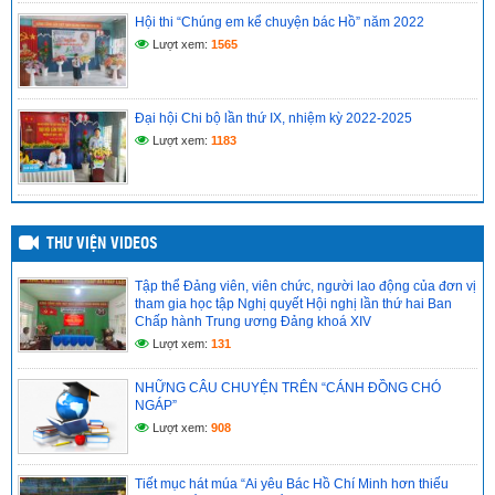
(12/05/2026)
Hội thi “Chúng em kể chuyện bác Hồ” năm 2022
Lượt xem:
1565
Đại hội Chi bộ lần thứ IX, nhiệm kỳ 2022-2025
Lượt xem:
1183
THƯ VIỆN VIDEOS
Tập thể Đảng viên, viên chức, người lao động của đơn vị
tham gia học tập Nghị quyết Hội nghị lần thứ hai Ban
Chấp hành Trung ương Đảng khoá XIV
Lượt xem:
131
NHỮNG CÂU CHUYỆN TRÊN “CÁNH ĐỒNG CHÓ
NGÁP”
Lượt xem:
908
Tiết mục hát múa “Ai yêu Bác Hồ Chí Minh hơn thiếu