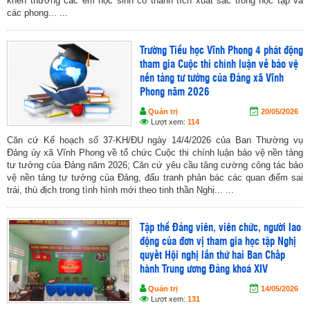
khen thưởng các em học sinh có thành tích xuất sắc trong học tập và
các phong... ...
Trường Tiểu học Vĩnh Phong 4 phát động
tham gia Cuộc thi chính luận về bảo vệ
nền tảng tư tưởng của Đảng xã Vĩnh
Phong năm 2026
Quản trị
20/05/2026
Lượt xem:
114
Căn cứ Kế hoạch số 37-KH/ĐU ngày 14/4/2026 của Ban Thường vụ
Đảng ủy xã Vĩnh Phong về tổ chức Cuộc thi chính luận bảo vệ nền tảng
tư tưởng của Đảng năm 2026; Căn cứ yêu cầu tăng cường công tác bảo
vệ nền tảng tư tưởng của Đảng, đấu tranh phản bác các quan điểm sai
trái, thù địch trong tình hình mới theo tinh thần Nghị... ...
Tập thể Đảng viên, viên chức, người lao
động của đơn vị tham gia học tập Nghị
quyết Hội nghị lần thứ hai Ban Chấp
hành Trung ương Đảng khoá XIV
Quản trị
14/05/2026
Lượt xem:
131