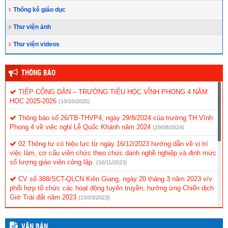
Thống kê giáo dục
Thư viện ảnh
Thư viện videos
THÔNG BÁO
TIẾP CÔNG DÂN – TRƯỜNG TIỂU HỌC VĨNH PHONG 4 NĂM
HỌC 2025-2026
(10/10/2025)
Thông báo số 26/TB-THVP4, ngày 29/8/2024 của trường TH Vĩnh
Phong 4 về việc nghỉ Lễ Quốc Khánh năm 2024
(29/08/2024)
02 Thông tư có hiệu lực từ ngày 16/12/2023 hướng dẫn về vị trí
việc làm, cơ cấu viên chức theo chức danh nghề nghiệp và định mức
số lượng giáo viên công lập.
(16/11/2023)
CV số 388/SCT-QLCN Kiên Giang, ngày 20 tháng 3 năm 2023 v/v
phối hợp tổ chức các hoạt động tuyên truyền, hưởng ứng Chiến dịch
Giờ Trái đất năm 2023
(23/03/2023)
Hội thi tìm hiểu “Cuộc đời và sự nghiệp cách mạng cố Thủ tướng
Chính phủ Võ Văn Kiệt”
(31/10/2022)
VĂN BẢN