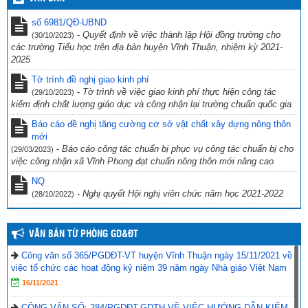
CV 1736/UBND-NC CỦA UBND TỈNH KIÊN GIANG NGÀY
số 6981/QĐ-UBND
23/9/2022 VỀ VIỆC THỰC HIỆN CÔNG TÁC PHÒNG, CHỐNG TỘI
-
Quyết định về việc thành lập Hội đồng trường cho
(30/10/2023)
PHẠM SỬ DỤNG CÔNG NGHỆ CAO.
(29/09/2022)
các trường Tiểu học trên địa bàn huyện Vĩnh Thuận, nhiệm kỳ 2021-
2025
CV số 2870/SGDĐT-VP, Kiên Giang ngày 26/9/2022 của Sở Giáo
dục & Đào tạo Kiên Giang về việc chủ động ứng phó với bão số 4
Tờ trình đề nghị giao kinh phí
năm 2022
(27/09/2022)
-
Tờ trình về việc giao kinh phí thực hiện công tác
(29/10/2023)
kiểm định chất lượng giáo dục và công nhận lại trường chuẩn quốc gia
Công văn số 234/PGDĐT, ngày 16 tháng 9 năm 2022 của phòng
Giáo dục và Đào tạo Vĩnh Thuận về việc hưởng ứng “Ngày toàn dân
Báo cáo đề nghị tăng cường cơ sở vật chất xây dựng nông thôn
phòng cháy và chữa cháy” năm 2022.
mới
(19/09/2022)
-
Báo cáo công tác chuẩn bị phục vụ công tác chuẩn bị cho
(29/03/2023)
việc công nhận xã Vĩnh Phong đạt chuẩn nông thôn mới nâng cao
NQ
-
Nghị quyết Hội nghị viên chức năm học 2021-2022
(28/10/2022)
VĂN BẢN TỪ PHÒNG GD&ĐT
Công văn số 365/PGDĐT-VT huyện Vĩnh Thuận ngày 15/11/2021 về
việc tổ chức các hoạt động kỷ niệm 39 năm ngày Nhà giáo Việt Nam
16/11/2021
CÔNG VĂN SỐ: 284/PGDĐT-GDTH VỀ VIỆC HƯỚNG DẪN KIỂM