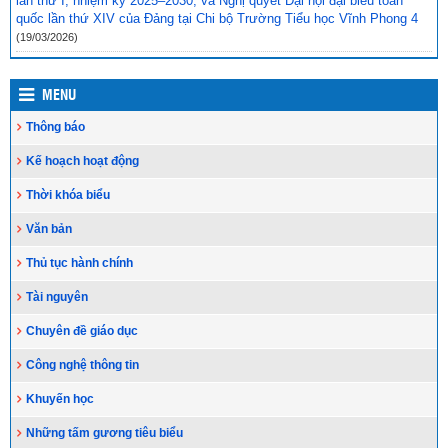
lần thứ I, nhiệm kỳ 2025–2030; và Nghị quyết Đại hội đại biểu toàn
ở
(10/08/2023)
quốc lần thứ XIV của Đảng tại Chi bộ Trường Tiểu học Vĩnh Phong 4
(19/03/2026)
MENU
Thông báo
Kế hoạch hoạt động
Thời khóa biểu
Văn bản
Thủ tục hành chính
Tài nguyên
Chuyên đề giáo dục
Công nghệ thông tin
Khuyến học
Những tấm gương tiêu biểu