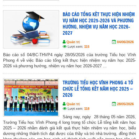
BÁO CÁO TỔNG KẾT THỰC HIỆN NHIỆM
VỤ NĂM HỌC 2025-2026 VÀ PHƯƠNG
HƯỚNG, NHIỆM VỤ NĂM HỌC 2026-
2027
Quản trị
04/06/2026
Lượt xem:
115
Báo cáo số 04/BC-THVP4 ngày 28/05/2026 của trường Tiểu học Vĩnh
Phong 4 về việc Báo cáo tổng kết thực hiện nhiệm vụ năm học 2025-
2026 và phương hướng, nhiệm vụ năm học 2026-2027 ...
TRƯỜNG TIỂU HỌC VĨNH PHONG 4 TỔ
CHỨC LỄ TỔNG KẾT NĂM HỌC 2025 –
2026
Quản trị
28/05/2026
Lượt xem:
118
Sáng nay, ngày 28 tháng 05 năm 2026,
Trường Tiểu học Vĩnh Phong 4 long trọng tổ chức Lễ tổng kết năm học
2025 – 2026 nhằm đánh giá kết quả thực hiện nhiệm vụ năm học, biểu
dương những thành tích đạt được của thầy và trò nhà trường, đồng thời