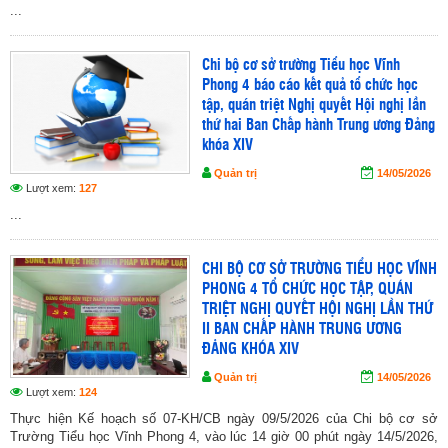
...
Chi bộ cơ sở trường Tiểu học Vĩnh
Phong 4 báo cáo kết quả tổ chức học
tập, quán triệt Nghị quyết Hội nghị lần
thứ hai Ban Chấp hành Trung ương Đảng
khóa XIV
Quản trị
14/05/2026
Lượt xem:
127
...
CHI BỘ CƠ SỞ TRƯỜNG TIỂU HỌC VĨNH
PHONG 4 TỔ CHỨC HỌC TẬP, QUÁN
TRIỆT NGHỊ QUYẾT HỘI NGHỊ LẦN THỨ
II BAN CHẤP HÀNH TRUNG ƯƠNG
ĐẢNG KHÓA XIV
Quản trị
14/05/2026
Lượt xem:
124
Thực hiện Kế hoạch số 07-KH/CB ngày 09/5/2026 của Chi bộ cơ sở
Trường Tiểu học Vĩnh Phong 4, vào lúc 14 giờ 00 phút ngày 14/5/2026,