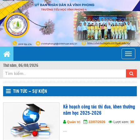
Toggle
naviga
Thứ năm, 06/08/2026
TIN TỨC – SỰ KIỆN
Kế hoạch công tác thi đua, khen thưởng
năm học 2025-2026
Quản trị
22/07/2026
Lượt xem:
38
...