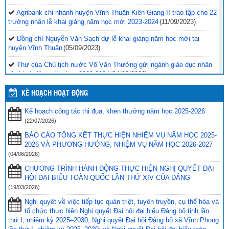
Agribank chi nhánh huyện Vĩnh Thuận Kiên Giang II trao tập cho 22
trường nhân lễ khai giảng năm học mới 2023-2024
(11/09/2023)
Đồng chí Nguyễn Văn Sạch dự lễ khai giảng năm học mới tại
huyện Vĩnh Thuận
(05/09/2023)
Thư của Chủ tịch nước Võ Văn Thưởng gửi ngành giáo dục nhân
dịp khai giảng năm học 2023-2024
(04/09/2023)
Phối hợp với ngành giáo dục trên địa bàn huyện Vĩnh Thuận trong
KẾ HOẠCH HOẠT ĐỘNG
công tác thu hộ học phí
(30/08/2023)
Kế hoạch công tác thi đua, khen thưởng năm học 2025-2026
Vĩnh Thuận sẵn sàng cho năm học mới 2023-2024
(30/08/2023)
(22/07/2026)
Tổng kết năm học 2022-2023 và triển khai phương hướng, nhiệm
BÁO CÁO TỔNG KẾT THỰC HIỆN NHIỆM VỤ NĂM HỌC 2025-
vụ trọng tâm năm học 2023-2024
(30/08/2023)
2026 VÀ PHƯƠNG HƯỚNG, NHIỆM VỤ NĂM HỌC 2026-2027
(04/06/2026)
Trao 20 suất quà cho học sinh có hoàn cảnh khó khăn trước thềm
CHƯƠNG TRÌNH HÀNH ĐỘNG THỰC HIỆN NGHỊ QUYẾT ĐẠI
năm học mới
(25/08/2023)
HỘI ĐẠI BIỂU TOÀN QUỐC LẦN THỨ XIV CỦA ĐẢNG
Toà án nhân dân tỉnh Kiên Giang tặng Quỹ khuyến học huyện Vĩnh
(19/03/2026)
Thuận trước thềm năm học 2023-2024
(15/08/2023)
Nghị quyêt về việc tiếp tục quán triệt, tuyên truyền, cụ thể hóa và
tổ chức thực hiện Nghị quyết Đại hội đại biểu Đảng bộ tỉnh lần
Đẩy nhanh tiến độ thi công “Công trình xây nhà khuyến học năm
thứ I, nhiệm kỳ 2025–2030; Nghị quyết Đại hội Đảng bộ xã Vĩnh Phong
2023” tặng học sinh nghèo vượt khó học giỏi hiện chưa có nhà