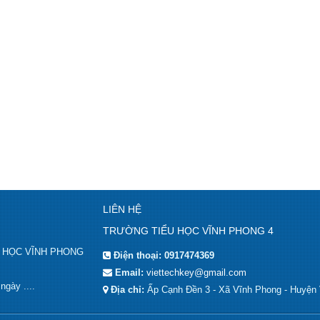
LIÊN HỆ
TRƯỜNG TIỂU HỌC VĨNH PHONG 4
IỂU HỌC VĨNH PHONG
Điện thoại:
0917474369
Email:
viettechkey@gmail.com
gày ....
Địa chỉ:
Ấp Cạnh Đền 3 - Xã Vĩnh Phong - Huyện 