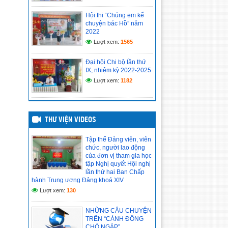
nghị lần thứ hai Ban Chấp hành Trung
ương Đảng khóa XIV
Hội thi “Chúng em kể
chuyện bác Hồ” năm
(14/05/2026)
2022
Lượt xem:
1565
CHI BỘ CƠ SỞ TRƯỜNG
TIỂU HỌC VĨNH PHONG 4
TỔ CHỨC HỌC TẬP, QUÁN
Đại hội Chi bộ lần thứ
TRIỆT NGHỊ QUYẾT HỘI
IX, nhiệm kỳ 2022-2025
NGHỊ LẦN THỨ II BAN CHẤP HÀNH
Lượt xem:
1182
TRUNG ƯƠNG ĐẢNG KHÓA XIV
(14/05/2026)
Hồ sơ đánh giá chuẩn nghề
THƯ VIỆN VIDEOS
nghiệp giáo viên năm học
2025–2026
(12/05/2026)
Tập thể Đảng viên, viên
chức, người lao động
của đơn vị tham gia học
tập Nghị quyết Hội nghị
lần thứ hai Ban Chấp
hành Trung ương Đảng khoá XIV
Lượt xem:
130
NHỮNG CÂU CHUYỆN
TRÊN “CÁNH ĐỒNG
CHÓ NGÁP”