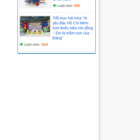
Lượt xem:
908
Tiết mục hát múa “Ai
yêu Bác Hồ Chí Minh
hơn thiếu niên nhi đồng
– Em là mầm non của
Đảng”
Lượt xem:
1164