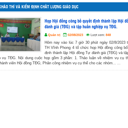
KHẢO THÍ VÀ KIỂM ĐỊNH CHẤT LƯỢNG GIÁO DỤC
Họp Hội đồng công bố quyết định thành lập Hội đ
đánh giá (TĐG) và tập huấn nghiệp vụ TĐG.
Quản trị
02/08/2023
Lượt xem:
848
Hôm nay vào lúc 7 giờ 30 phút ngày 02/8/2023 
TH Vĩnh Phong 4 tổ chức họp Hội đồng công bố
định thành lập Hội đồng Tự đánh giá (TĐG) và tậ
p vụ TĐG. Nội dung cuộc họp gồm 3 phần: 1. Thảo luận về nhiệm vụ cụ t
thành viên Hội đồng TĐG; Phân công nhiệm vụ cụ thể cho các nhóm... ...