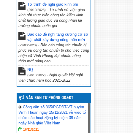
Tờ trình đề nghị giao kinh phí
phủ Võ Văn Kiệt”
(31/10/2022)
-
Tờ trình về việc giao
(29/10/2023)
CV 1736/UBND-NC CỦA UBND
kinh phí thực hiện công tác kiểm định
TỈNH KIÊN GIANG NGÀY 23/9/2022
chất lượng giáo dục và công nhận lại
VỀ VIỆC THỰC HIỆN CÔNG TÁC
trường chuẩn quốc gia
PHÒNG, CHỐNG TỘI PHẠM SỬ
Báo cáo đề nghị tăng cường cơ sở
DỤNG CÔNG NGHỆ CAO.
(29/09/2022)
vật chất xây dựng nông thôn mới
-
Báo cáo công tác chuẩn bị
(29/03/2023)
CV số 2870/SGDĐT-VP, Kiên Giang
phục vụ công tác chuẩn bị cho việc công
ngày 26/9/2022 của Sở Giáo dục & Đào
nhận xã Vĩnh Phong đạt chuẩn nông
tạo Kiên Giang về việc chủ động ứng
thôn mới nâng cao
phó với bão số 4 năm 2022
(27/09/2022)
NQ
Công văn số 234/PGDĐT, ngày 16
-
Nghị quyết Hội nghị
(28/10/2022)
tháng 9 năm 2022 của phòng Giáo dục
viên chức năm học 2021-2022
và Đào tạo Vĩnh Thuận về việc hưởng
ứng “Ngày toàn dân phòng cháy và
chữa cháy” năm 2022.
(19/09/2022)
VĂN BẢN TỪ PHÒNG GD&ĐT
Công văn số 365/PGDĐT-VT huyện
Vĩnh Thuận ngày 15/11/2021 về việc tổ
chức các hoạt động kỷ niệm 39 năm
ngày Nhà giáo Việt Nam
16/11/2021