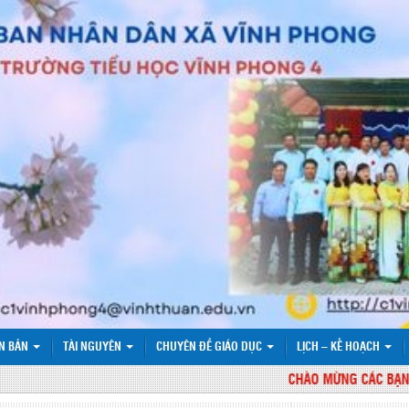
N BẢN
TÀI NGUYÊN
CHUYÊN ĐỀ GIÁO DỤC
LỊCH – KẾ HOẠCH
CHÀO MỪNG CÁC BẠN ĐẾN 