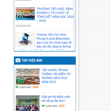
(04/06/2026)
TRƯỜNG TIỂU HỌC VĨNH
PHONG 4 TỔ CHỨC LỄ
TỔNG KẾT NĂM HỌC 2025
– 2026
(28/05/2026)
Trường Tiểu học Vĩnh
Phong 4 phát động tham
gia Cuộc thi chính luận về
bảo vệ nền tảng tư tưởng
của Đảng xã Vĩnh Phong năm 2026
(20/05/2026)
THƯ VIỆN ẢNH
Tập thể Đảng viên, viên
chức, người lao động của
TẬP HUẤN TRANG
đơn vị tham gia học tập
THÔNG TIN ĐIỆN TỬ
Nghị quyết Hội nghị lần thứ
NGÀNH GIÁO DỤC
hai Ban Chấp hành Trung ương Đảng khoá
NĂM 2023
XIV
Lượt xem:
1088
(14/05/2026)
Giải bơi lội thiếu niên
Chi bộ cơ sở trường Tiểu
nhi đồng lần thứ I
học Vĩnh Phong 4 báo cáo
kết quả tổ chức học tập,
Lượt xem:
1183
quán triệt Nghị quyết Hội