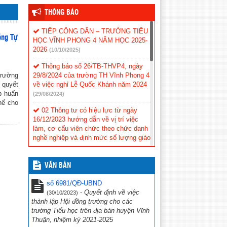
THÔNG BÁO
TIẾP CÔNG DÂN – TRƯỜNG TIỂU
ồng Tự
HỌC VĨNH PHONG 4 NĂM HỌC 2025-
2026
(10/10/2025)
Thông báo số 26/TB-THVP4, ngày
trường
29/8/2024 của trường TH Vĩnh Phong 4
 quyết
về việc nghỉ Lễ Quốc Khánh năm 2024
p huấn
(29/08/2024)
hể cho
02 Thông tư có hiệu lực từ ngày
16/12/2023 hướng dẫn về vị trí việc
làm, cơ cấu viên chức theo chức danh
nghề nghiệp và định mức số lượng giáo
viên công lập.
(16/11/2023)
CV số 388/SCT-QLCN Kiên Giang,
VĂN BẢN
ngày 20 tháng 3 năm 2023 v/v phối hợp
tổ chức các hoạt động tuyên truyền,
số 6981/QĐ-UBND
hưởng ứng Chiến dịch Giờ Trái đất
-
Quyết định về việc
(30/10/2023)
năm 2023
(23/03/2023)
thành lập Hội đồng trường cho các
trường Tiểu học trên địa bàn huyện Vĩnh
Hội thi tìm hiểu “Cuộc đời và sự
Thuận, nhiệm kỳ 2021-2025
nghiệp cách mạng cố Thủ tướng Chính