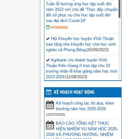
Tuần lễ hưởng ứng học tập suốt đời
năm 2022 với chủ đề “Thúc đẩy chuyển
đổi số phục vụ cho học tập suốt đời
sau đại dịch Covid-19”.
07/10/2022
Hội Khuyến học huyện Vĩnh Thuận
trao tặng nhà khuyến học cho học sinh
nghèo xã Phong Đông
(25/09/2023)
Agribank chi nhánh huyện Vĩnh
Thuận Kiên Giang II trao tập cho 22
trường nhân lễ khai giảng năm học mới
2023-2024
(11/09/2023)
Đồng chí Nguyễn Văn Sạch dự lễ
khai giảng năm học mới tại huyện Vĩnh
KẾ HOẠCH HOẠT ĐỘNG
Thuận
(05/09/2023)
Kế hoạch công tác thi đua, khen
Thư của Chủ tịch nước Võ Văn
thưởng năm học 2025-2026
Thưởng gửi ngành giáo dục nhân dịp
(22/07/2026)
khai giảng năm học 2023-
BÁO CÁO TỔNG KẾT THỰC
2024
(04/09/2023)
HIỆN NHIỆM VỤ NĂM HỌC 2025-
2026 VÀ PHƯƠNG HƯỚNG, NHIỆM
Phối hợp với ngành giáo dục trên địa