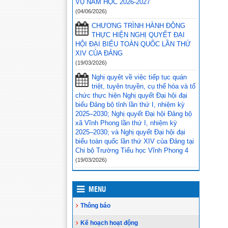
VỤ NĂM HỌC 2026-2027
bàn huyện Vĩnh Thuận trong công tác
(04/06/2026)
thu hộ học phí
(30/08/2023)
CHƯƠNG TRÌNH HÀNH ĐỘNG
Vĩnh Thuận sẵn sàng cho năm học
THỰC HIỆN NGHỊ QUYẾT ĐẠI
mới 2023-2024
(30/08/2023)
HỘI ĐẠI BIỂU TOÀN QUỐC LẦN THỨ
XIV CỦA ĐẢNG
Tổng kết năm học 2022-2023 và triển
(19/03/2026)
khai phương hướng, nhiệm vụ trọng
tâm năm học 2023-2024
(30/08/2023)
Nghị quyêt về việc tiếp tục quán
triệt, tuyên truyền, cụ thể hóa và tổ
Trao 20 suất quà cho học sinh có
chức thực hiện Nghị quyết Đại hội đại
hoàn cảnh khó khăn trước thềm năm
biểu Đảng bộ tỉnh lần thứ I, nhiệm kỳ
học mới
(25/08/2023)
2025–2030; Nghị quyết Đại hội Đảng bộ
xã Vĩnh Phong lần thứ I, nhiệm kỳ
Toà án nhân dân tỉnh Kiên Giang
2025–2030; và Nghị quyết Đại hội đại
tặng Quỹ khuyến học huyện Vĩnh
biểu toàn quốc lần thứ XIV của Đảng tại
Thuận trước thềm năm học 2023-
Chi bộ Trường Tiểu học Vĩnh Phong 4
2024
(15/08/2023)
(19/03/2026)
Đẩy nhanh tiến độ thi công “Công
trình xây nhà khuyến học năm 2023”
tặng học sinh nghèo vượt khó học giỏi
MENU
hiện chưa có nhà ở
(10/08/2023)
Thông báo
Kế hoạch hoạt động