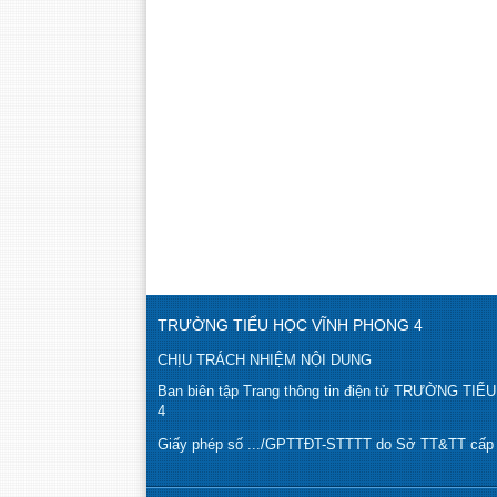
TRƯỜNG TIỂU HỌC VĨNH PHONG 4
CHỊU TRÁCH NHIỆM NỘI DUNG
Ban biên tập Trang thông tin điện tử TRƯỜNG T
4
Giấy phép số .../GPTTĐT-STTTT do Sở TT&TT cấp n