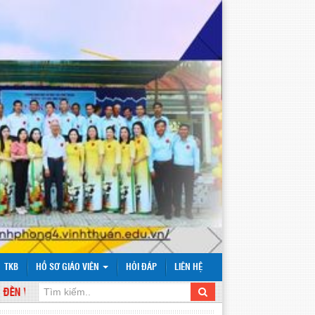
TKB
HỒ SƠ GIÁO VIÊN
HỎI ĐÁP
LIÊN HỆ
VỚI WEBSITE TRƯỜNG TIỂU HỌC VĨNH PHONG 4