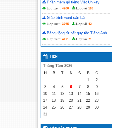
Phần mềm gõ tiếng Việt Unikey
Lượt xem:
4200
Lượt tải:
118
Giáo trình word căn bản
Lượt xem:
3765
Lượt tải:
42
Bảng động từ bất quy tắc Tiếng Anh
Lượt xem:
4171
Lượt tải:
71
LỊCH
Tháng Tám 2026
H
B
T
N
S
B
C
1
2
3
4
5
6
7
8
9
10
11
12
13
14
15
16
17
18
19
20
21
22
23
24
25
26
27
28
29
30
31