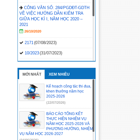
CÔNG VĂN SỐ: 284/PGDĐT-GDTH
VỀ VIỆC HƯỚNG DẪN KIỂM TRA
GIỮA HỌC KÌ I, NĂM HỌC 2020 –
2021
26/10/2020
2171
(07/08/2023)
10/2023
(31/07/2023)
1120/QĐ-UBND
(29/05/2023)
1814/KL-BGDĐT
(07/02/2023)
MỚI NHẤT
XEM NHIỀU
2496-QD-UBND
(10/10/2022)
Kế hoạch công tác thi đua,
khen thưởng năm học
2495-QD-UBND
(10/10/2022)
2025-2026
(22/07/2026)
2494-QD-UBND
(10/10/2022)
BÁO CÁO TỔNG KẾT
888/TB-UBND
(31/08/2022)
THỰC HIỆN NHIỆM VỤ
NĂM HỌC 2025-2026 VÀ
2397/QĐ-UBND
(26/08/2022)
PHƯƠNG HƯỚNG, NHIỆM
VỤ NĂM HỌC 2026-2027
31/2022/NQ-HĐND
(16/08/2022)