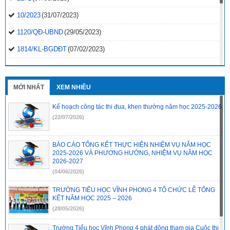
10/2023
(31/07/2023)
1120/QĐ-UBND
(29/05/2023)
1814/KL-BGDĐT
(07/02/2023)
2496-QD-UBND
(10/10/2022)
2495-QD-UBND
(10/10/2022)
MỚI NHẤT
XEM NHIỀU
2494-QD-UBND
(10/10/2022)
Kế hoạch công tác thi đua, khen thưởng năm học 2025-2026
888/TB-UBND
(31/08/2022)
(22/07/2026)
2397/QĐ-UBND
(26/08/2022)
BÁO CÁO TỔNG KẾT THỰC HIỆN NHIỆM VỤ NĂM HỌC
31/2022/NQ-HĐND
(16/08/2022)
2025-2026 VÀ PHƯƠNG HƯỚNG, NHIỆM VỤ NĂM HỌC
2026-2027
(04/06/2026)
TRƯỜNG TIỂU HỌC VĨNH PHONG 4 TỔ CHỨC LỄ TỔNG
KẾT NĂM HỌC 2025 – 2026
(28/05/2026)
Trường Tiểu học Vĩnh Phong 4 phát động tham gia Cuộc thi