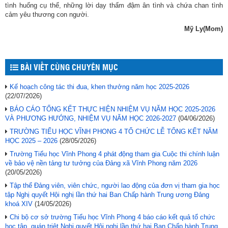
tình huống cụ thể, những lời dạy thấm đậm ân tình và chứa chan tình
cảm yêu thương con người.
Mỹ Ly(Mom)
BÀI VIẾT CÙNG CHUYÊN MỤC
Kế hoạch công tác thi đua, khen thưởng năm học 2025-2026
(22/07/2026)
BÁO CÁO TỔNG KẾT THỰC HIỆN NHIỆM VỤ NĂM HỌC 2025-2026
VÀ PHƯƠNG HƯỚNG, NHIỆM VỤ NĂM HỌC 2026-2027
(04/06/2026)
TRƯỜNG TIỂU HỌC VĨNH PHONG 4 TỔ CHỨC LỄ TỔNG KẾT NĂM
HỌC 2025 – 2026
(28/05/2026)
Trường Tiểu học Vĩnh Phong 4 phát động tham gia Cuộc thi chính luận
về bảo vệ nền tảng tư tưởng của Đảng xã Vĩnh Phong năm 2026
(20/05/2026)
Tập thể Đảng viên, viên chức, người lao động của đơn vị tham gia học
tập Nghị quyết Hội nghị lần thứ hai Ban Chấp hành Trung ương Đảng
khoá XIV
(14/05/2026)
Chi bộ cơ sở trường Tiểu học Vĩnh Phong 4 báo cáo kết quả tổ chức
học tập, quán triệt Nghị quyết Hội nghị lần thứ hai Ban Chấp hành Trung