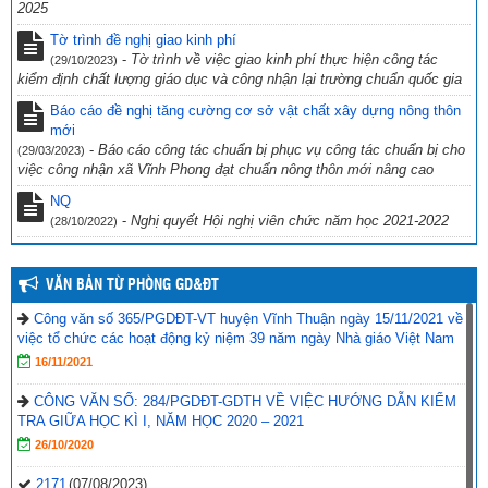
2025
CV số 2870/SGDĐT-VP, Kiên Giang ngày 26/9/2022 của Sở Giáo
dục & Đào tạo Kiên Giang về việc chủ động ứng phó với bão số 4
Tờ trình đề nghị giao kinh phí
năm 2022
(27/09/2022)
-
Tờ trình về việc giao kinh phí thực hiện công tác
(29/10/2023)
kiểm định chất lượng giáo dục và công nhận lại trường chuẩn quốc gia
Công văn số 234/PGDĐT, ngày 16 tháng 9 năm 2022 của phòng
Giáo dục và Đào tạo Vĩnh Thuận về việc hưởng ứng “Ngày toàn dân
Báo cáo đề nghị tăng cường cơ sở vật chất xây dựng nông thôn
phòng cháy và chữa cháy” năm 2022.
mới
(19/09/2022)
-
Báo cáo công tác chuẩn bị phục vụ công tác chuẩn bị cho
(29/03/2023)
việc công nhận xã Vĩnh Phong đạt chuẩn nông thôn mới nâng cao
NQ
-
Nghị quyết Hội nghị viên chức năm học 2021-2022
(28/10/2022)
VĂN BẢN TỪ PHÒNG GD&ĐT
Công văn số 365/PGDĐT-VT huyện Vĩnh Thuận ngày 15/11/2021 về
việc tổ chức các hoạt động kỷ niệm 39 năm ngày Nhà giáo Việt Nam
16/11/2021
CÔNG VĂN SỐ: 284/PGDĐT-GDTH VỀ VIỆC HƯỚNG DẪN KIỂM
TRA GIỮA HỌC KÌ I, NĂM HỌC 2020 – 2021
26/10/2020
2171
(07/08/2023)