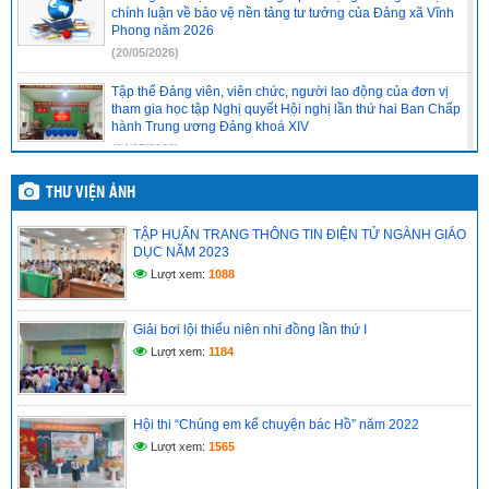
chính luận về bảo vệ nền tảng tư tưởng của Đảng xã Vĩnh
Phong năm 2026
(20/05/2026)
Tập thể Đảng viên, viên chức, người lao động của đơn vị
tham gia học tập Nghị quyết Hội nghị lần thứ hai Ban Chấp
hành Trung ương Đảng khoá XIV
(14/05/2026)
Chi bộ cơ sở trường Tiểu học Vĩnh Phong 4 báo cáo kết quả
THƯ VIỆN ẢNH
tổ chức học tập, quán triệt Nghị quyết Hội nghị lần thứ hai
Ban Chấp hành Trung ương Đảng khóa XIV
TẬP HUẤN TRANG THÔNG TIN ĐIỆN TỬ NGÀNH GIÁO
(14/05/2026)
DỤC NĂM 2023
Lượt xem:
1088
CHI BỘ CƠ SỞ TRƯỜNG TIỂU HỌC VĨNH PHONG 4 TỔ
CHỨC HỌC TẬP, QUÁN TRIỆT NGHỊ QUYẾT HỘI NGHỊ LẦN
THỨ II BAN CHẤP HÀNH TRUNG ƯƠNG ĐẢNG KHÓA XIV
Giải bơi lội thiếu niên nhi đồng lần thứ I
(14/05/2026)
Lượt xem:
1184
Hồ sơ đánh giá chuẩn nghề nghiệp giáo viên năm học
2025–2026
(12/05/2026)
Hội thi “Chúng em kể chuyện bác Hồ” năm 2022
Lượt xem:
1565