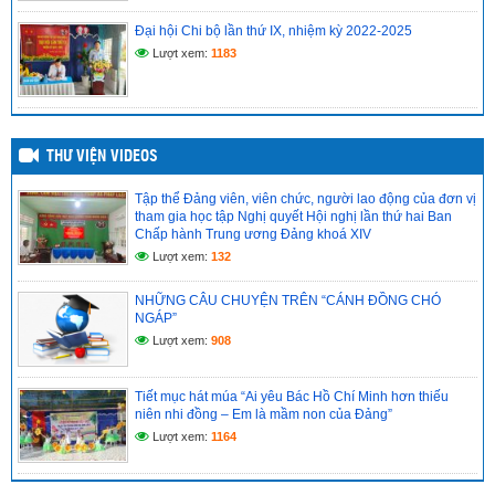
Đại hội Chi bộ lần thứ IX, nhiệm kỳ 2022-2025
Lượt xem:
1183
THƯ VIỆN VIDEOS
Tập thể Đảng viên, viên chức, người lao động của đơn vị
tham gia học tập Nghị quyết Hội nghị lần thứ hai Ban
Chấp hành Trung ương Đảng khoá XIV
Lượt xem:
132
NHỮNG CÂU CHUYỆN TRÊN “CÁNH ĐỒNG CHÓ
NGÁP”
Lượt xem:
908
Tiết mục hát múa “Ai yêu Bác Hồ Chí Minh hơn thiếu
niên nhi đồng – Em là mầm non của Đảng”
Lượt xem:
1164