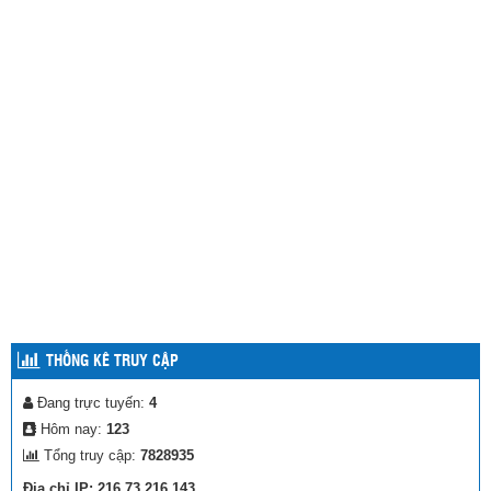
THỐNG KÊ TRUY CẬP
Đang trực tuyến:
4
Hôm nay:
123
Tổng truy cập:
7828935
Địa chỉ IP: 216.73.216.143