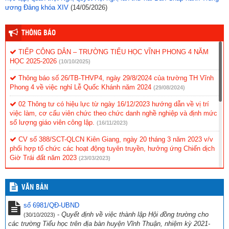
ương Đảng khóa XIV
(14/05/2026)
THÔNG BÁO
TIẾP CÔNG DÂN – TRƯỜNG TIỂU HỌC VĨNH PHONG 4 NĂM
HỌC 2025-2026
(10/10/2025)
Thông báo số 26/TB-THVP4, ngày 29/8/2024 của trường TH Vĩnh
Phong 4 về việc nghỉ Lễ Quốc Khánh năm 2024
(29/08/2024)
02 Thông tư có hiệu lực từ ngày 16/12/2023 hướng dẫn về vị trí
việc làm, cơ cấu viên chức theo chức danh nghề nghiệp và định mức
số lượng giáo viên công lập.
(16/11/2023)
CV số 388/SCT-QLCN Kiên Giang, ngày 20 tháng 3 năm 2023 v/v
phối hợp tổ chức các hoạt động tuyên truyền, hưởng ứng Chiến dịch
Giờ Trái đất năm 2023
(23/03/2023)
Hội thi tìm hiểu “Cuộc đời và sự nghiệp cách mạng cố Thủ tướng
Chính phủ Võ Văn Kiệt”
(31/10/2022)
VĂN BẢN
CV 1736/UBND-NC CỦA UBND TỈNH KIÊN GIANG NGÀY
số 6981/QĐ-UBND
23/9/2022 VỀ VIỆC THỰC HIỆN CÔNG TÁC PHÒNG, CHỐNG TỘI
-
Quyết định về việc thành lập Hội đồng trường cho
(30/10/2023)
PHẠM SỬ DỤNG CÔNG NGHỆ CAO.
(29/09/2022)
các trường Tiểu học trên địa bàn huyện Vĩnh Thuận, nhiệm kỳ 2021-