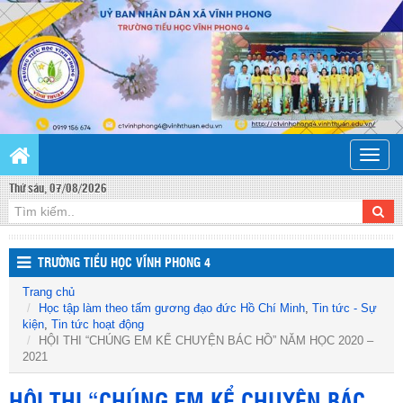
Toggle
naviga
Thứ sáu, 07/08/2026
TRƯỜNG TIỂU HỌC VĨNH PHONG 4
Trang chủ
Học tập làm theo tấm gương đạo đức Hồ Chí Minh
,
Tin tức - Sự
kiện
,
Tin tức hoạt động
HỘI THI “CHÚNG EM KỂ CHUYỆN BÁC HỒ” NĂM HỌC 2020 –
2021