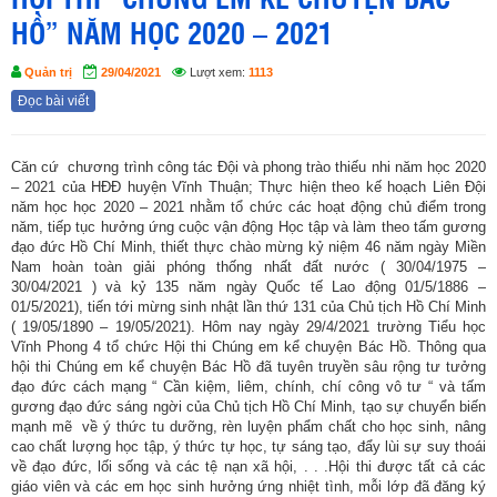
HỘI THI “CHÚNG EM KỂ CHUYỆN BÁC
HỒ” NĂM HỌC 2020 – 2021
Quản trị
29/04/2021
Lượt xem:
1113
Đọc bài viết
Căn cứ chương trình công tác Đội và phong trào thiếu nhi năm học 2020
– 2021 của HĐĐ huyện Vĩnh Thuận; Thực hiện theo kế hoạch Liên Đội
năm học học 2020 – 2021 nhằm tổ chức các hoạt động chủ điểm trong
năm, tiếp tục hưởng ứng cuộc vận động Học tập và làm theo tấm gương
đạo đức Hồ Chí Minh, thiết thực chào mừng kỷ niệm 46 năm ngày Miền
Nam hoàn toàn giải phóng thống nhất đất nước ( 30/04/1975 –
30/04/2021 ) và kỷ 135 năm ngày Quốc tế Lao động 01/5/1886 –
01/5/2021), tiến tới mừng sinh nhật lần thứ 131 của Chủ tịch Hồ Chí Minh
( 19/05/1890 – 19/05/2021). Hôm nay ngày 29/4/2021 trường Tiểu học
Vĩnh Phong 4 tổ chức Hội thi Chúng em kể chuyện Bác Hồ. Thông qua
hội thi Chúng em kể chuyện Bác Hồ đã tuyên truyền sâu rộng tư tưởng
đạo đức cách mạng “ Cần kiệm, liêm, chính, chí công vô tư “ và tấm
gương đạo đức sáng ngời của Chủ tịch Hồ Chí Minh, tạo sự chuyển biến
mạnh mẽ về ý thức tu dưỡng, rèn luyện phẩm chất cho học sinh, nâng
cao chất lượng học tập, ý thức tự học, tự sáng tạo, đẩy lùi sự suy thoái
về đạo đức, lối sống và các tệ nạn xã hội, . . .Hội thi được tất cả các
giáo viên và các em học sinh hưởng ứng nhiệt tình, mỗi lớp đã đăng ký